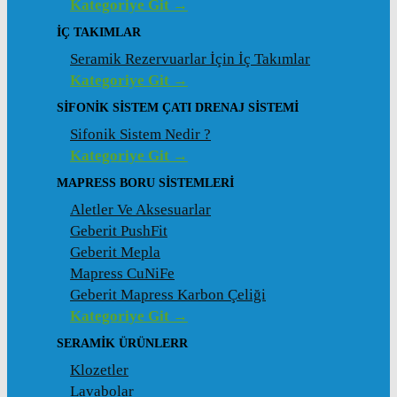
Kategoriye Git →
İÇ TAKIMLAR
Seramik Rezervuarlar İçin İç Takımlar
Kategoriye Git →
SIFONIK SISTEM ÇATI DRENAJ SISTEMI
Sifonik Sistem Nedir ?
Kategoriye Git →
MAPRESS BORU SISTEMLERI
Aletler Ve Aksesuarlar
Geberit PushFit
Geberit Mepla
Mapress CuNiFe
Geberit Mapress Karbon Çeliği
Kategoriye Git →
SERAMIK ÜRÜNLERR
Klozetler
Lavabolar