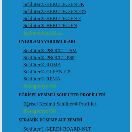
Schlüter®-BEKOTEC-EN FK
Schlüter®-BEKOTEC-EN FTS
Schlüter®-BEKOTEC-EN F
Schlüter®-BEKOTEC-EN
Kategoriye Git →
UYGULAMA YARDIMCILARI
Schlüter®-PROCUT-TSM
Schlüter®-PROCUT-PSF
Schlüter®-RUMA
Schlüter®-CLEAN-CP
Schlüter®-REMA
Kategoriye Git →
EĞRISEL KESIMLI SCHLÜTER PROFILLERI
Eğrisel Kesimli Schlüter® Profilleri
Kategoriye Git →
SERAMIK DÖŞEME ALT ZEMINI
Schlüter®-KERDI-BOARD-NLT