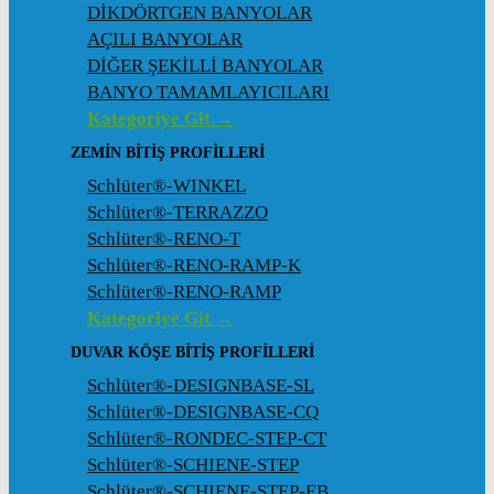
DİKDÖRTGEN BANYOLAR
AÇILI BANYOLAR
DİĞER ŞEKİLLİ BANYOLAR
BANYO TAMAMLAYICILARI
Kategoriye Git →
ZEMIN BITIŞ PROFILLERI
Schlüter®-WINKEL
Schlüter®-TERRAZZO
Schlüter®-RENO-T
Schlüter®-RENO-RAMP-K
Schlüter®-RENO-RAMP
Kategoriye Git →
DUVAR KÖŞE BITIŞ PROFILLERI
Schlüter®-DESIGNBASE-SL
Schlüter®-DESIGNBASE-CQ
Schlüter®-RONDEC-STEP-CT
Schlüter®-SCHIENE-STEP
Schlüter®-SCHIENE-STEP-EB