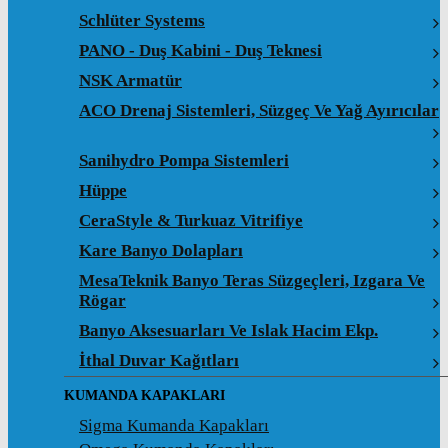
Schlüter Systems
PANO - Duş Kabini - Duş Teknesi
NSK Armatür
ACO Drenaj Sistemleri, Süzgeç Ve Yağ Ayırıcılar
Sanihydro Pompa Sistemleri
Hüppe
CeraStyle & Turkuaz Vitrifiye
Kare Banyo Dolapları
MesaTeknik Banyo Teras Süzgeçleri, Izgara Ve
Rögar
Banyo Aksesuarları Ve Islak Hacim Ekp.
İthal Duvar Kağıtları
KUMANDA KAPAKLARI
Sigma Kumanda Kapakları