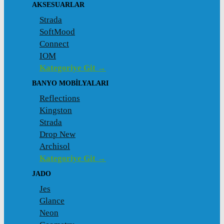
AKSESUARLAR
Strada
SoftMood
Connect
IOM
Kategoriye Git →
BANYO MOBILYALARI
Reflections
Kingston
Strada
Drop New
Archisol
Kategoriye Git →
JADO
Jes
Glance
Neon