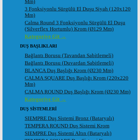
Mm)
3 Fonksiyonlu Sürgülü El Duşu Siyah (120x120
Mm)
Calma Round 3 Fonksiyonlu Sürgülü El Duşu
(Silverflex Hortumlu) Krom (ø129 Mm)
Kategoriye Git →
DUŞ BAŞLIKLARI
Bağlantı Borusu (Tavandan Sabitlemeli)
Bağlantı Borusu (Duvardan Sabitlemeli)
BLANCA Duş Başlığı Krom (ø230 Mm)
CALMA SQUARE Duş Başlığı Krom (220x220
Mm)
CALMA ROUND Duş Başlığı Krom (ø230 Mm)
Kategoriye Git →
DUŞ SİSTEMLERİ
SIEMPRE Duş Sistemi Bronz (Bataryalı)
TEMPERA ROUND Duş Sistemi Krom
SIEMPRE Duş Sistemi Altın (Bataryalı)