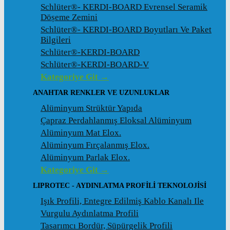
Schlüter®- KERDI-BOARD Evrensel Seramik
Döșeme Zemini
Schlüter®- KERDI-BOARD Boyutları Ve Paket
Bilgileri
Schlüter®-KERDI-BOARD
Schlüter®-KERDI-BOARD-V
Kategoriye Git →
ANAHTAR RENKLER VE UZUNLUKLAR
Alüminyum Strüktür Yapıda
Çapraz Perdahlanmış Eloksal Alüminyum
Alüminyum Mat Elox.
Alüminyum Fırçalanmış Elox.
Alüminyum Parlak Elox.
Kategoriye Git →
LIPROTEC - AYDINLATMA PROFILI TEKNOLOJISI
Işık Profili, Entegre Edilmiş Kablo Kanalı Ile
Vurgulu Aydınlatma Profili
Tasarımcı Bordür, Süpürgelik Profili