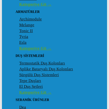
Kategoriye Git →
ARMATÜRLER
Archimodule
Melange
Tonic II
Tyria
Esla
Kategoriye Git →
DUŞ SISTEMLERI
Termostatik Duş Kolonları
Aplike Bataryalı Duş Kolonları
Sürgülü Duş Sistemleri
Tepe Duşları
El Duş Setleri
Kategoriye Git →
SERAMIK ÜRÜNLER
Dea