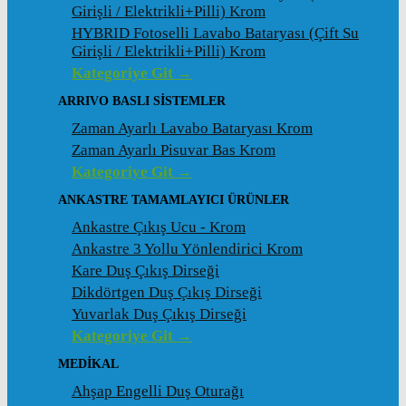
Girişli / Elektrikli+Pilli) Krom
HYBRID Fotoselli Lavabo Bataryası (Çift Su
Girişli / Elektrikli+Pilli) Krom
Kategoriye Git →
ARRIVO BASLI SİSTEMLER
Zaman Ayarlı Lavabo Bataryası Krom
Zaman Ayarlı Pisuvar Bas Krom
Kategoriye Git →
ANKASTRE TAMAMLAYICI ÜRÜNLER
Ankastre Çıkış Ucu - Krom
Ankastre 3 Yollu Yönlendirici Krom
Kare Duş Çıkış Dirseği
Dikdörtgen Duş Çıkış Dirseği
Yuvarlak Duş Çıkış Dirseği
Kategoriye Git →
MEDİKAL
Ahşap Engelli Duş Oturağı