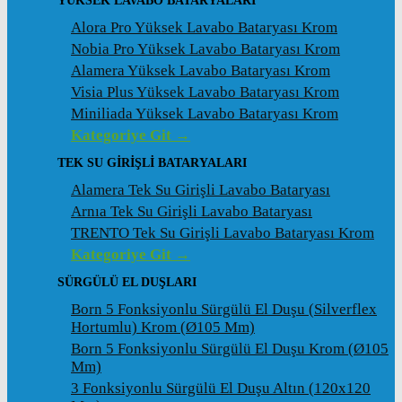
YÜKSEK LAVABO BATARYALARI
Alora Pro Yüksek Lavabo Bataryası Krom
Nobia Pro Yüksek Lavabo Bataryası Krom
Alamera Yüksek Lavabo Bataryası Krom
Visia Plus Yüksek Lavabo Bataryası Krom
Miniliada Yüksek Lavabo Bataryası Krom
Kategoriye Git →
TEK SU GİRİŞLİ BATARYALARI
Alamera Tek Su Girişli Lavabo Bataryası
Arnıa Tek Su Girişli Lavabo Bataryası
TRENTO Tek Su Girişli Lavabo Bataryası Krom
Kategoriye Git →
SÜRGÜLÜ EL DUŞLARI
Born 5 Fonksiyonlu Sürgülü El Duşu (Silverflex
Hortumlu) Krom (ø105 Mm)
Born 5 Fonksiyonlu Sürgülü El Duşu Krom (ø105
Mm)
3 Fonksiyonlu Sürgülü El Duşu Altın (120x120