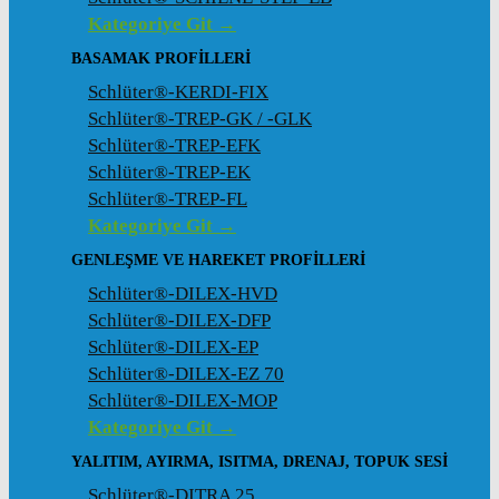
Kategoriye Git →
BASAMAK PROFILLERI
Schlüter®-KERDI-FIX
Schlüter®-TREP-GK / -GLK
Schlüter®-TREP-EFK
Schlüter®-TREP-EK
Schlüter®-TREP-FL
Kategoriye Git →
GENLEŞME VE HAREKET PROFILLERI
Schlüter®-DILEX-HVD
Schlüter®-DILEX-DFP
Schlüter®-DILEX-EP
Schlüter®-DILEX-EZ 70
Schlüter®-DILEX-MOP
Kategoriye Git →
YALITIM, AYIRMA, ISITMA, DRENAJ, TOPUK SESI
Schlüter®-DITRA 25