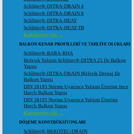
Schlüter®-DITRA-DRAIN 4
Schlüter®-DITRA-DRAIN 8
Schlüter®-DITRA-HEAT
Schlüter®-DITRA-HEAT-TB
Kategoriye Git →
BALKON KENAR PROFILLERI VE TAHLIYE OLUKLARI
Schlüter®-BARA-RHA
Birleşik Yalıtım Schlüter®-DITRA 25 Ile Balkon
Yapısı
Schlüter®-DITRA-DRAIN Birleşik Drenaj Ile
Balkon Yapısı
DIN 18195 Normu Uyarınca Yalıtım Üzerine Ince
Harçlı Balkon Yapısı
DIN 18195 Normu Uyarınca Yalıtım Üzerine
Harçlı Balkon Yapısı
Kategoriye Git →
DÖŞEME KONSTRÜKSIYONLARI
Schlüter®-BEKOTEC-DRAIN