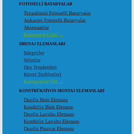
FOTOSELLI BATARYALAR
Tezgahüstü Fotoselli Bataryalar
Ankastre Fotoselli Bataryalar
Aksesuarlar
Kategoriye Git →
DRENAJ ELEMANLARI
Süzgeçler
Sifonlar
Duş Troplenleri
Küvet Troblenleri
Kategoriye Git →
KONSTRÜKSIYON MONTAJ ELEMANLARI
Duofix Bide Elemanı
Kombifix Bide Elemanı
Duofix Lavabo Elemanı
Kombifix Lavabo Elemanı
Duofix Pisuvar Elemanı