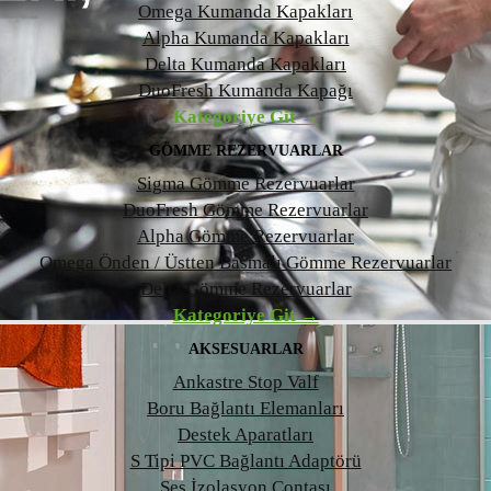
Omega Kumanda Kapakları
Alpha Kumanda Kapakları
Delta Kumanda Kapakları
DuoFresh Kumanda Kapağı
Kategoriye Git →
GÖMME REZERVUARLAR
Sigma Gömme Rezervuarlar
DuoFresh Gömme Rezervuarlar
Alpha Gömme Rezervuarlar
Omega Önden / Üstten Basmalı Gömme Rezervuarlar
Delta Gömme Rezervuarlar
Kategoriye Git →
AKSESUARLAR
Ankastre Stop Valf
Boru Bağlantı Elemanları
Destek Aparatları
S Tipi PVC Bağlantı Adaptörü
Ses İzolasyon Contası