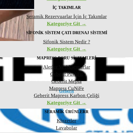
İÇ TAKIMLAR
Seramik Rezervuarlar İçin İç Takımlar
Kategoriye Git →
SIFONIK SISTEM ÇATI DRENAJ SISTEMI
Sifonik Sistem Nedir ?
Kategoriye Git →
MAPRESS BORU SISTEMLERI
Aletler Ve Aksesuarlar
Geberit PushFit
Geberit Mepla
Mapress CuNiFe
Geberit
Geberit Mapress Karbon Çeliği
Kategoriye Git →
SERAMIK ÜRÜNLERR
Klozetler
Lavabolar