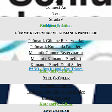
Tonic II
Connect Air
Tesi
StradaV
Kategoriye Git →
Schlüter Systems
GÖMME REZERVUAR VE KUMANDA PANELLERI
Pnömatik Gömme Rezervuarlar
Pnömatik Kumanda Panelleri
Mekanik Gömme Rezervuarlar
Mekanik Kumanda Panelleri
Kumanda Paneli Dahil Setler
PANO - Duş Kabini - Duş Teknesi
Kategoriye Git →
ÖZEL ÜRÜNLER
Exclusive Ürünler
Bedensel Engelliler Için Ürünler
Çocuk Banyosu
Kategoriye Git →
AKSESUARLAR
NSK Armatür