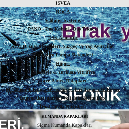
ISVEA
ROCA
Schlüter Systems
PANO - Duş Kabini - Duş Teknesi
NSK Armatür
ACO Drenaj Sistemleri, Süzgeç Ve Yağ Ayırıcılar
Sanihydro Pompa Sistemleri
Hüppe
CeraStyle & Turkuaz Vitrifiye
Kare Banyo Dolapları
MesaTeknik Banyo Teras Süzgeçleri, Izgara Ve Rögar
Banyo Aksesuarları Ve Islak Hacim Ekp.
İthal Duvar Kağıtları
KUMANDA KAPAKLARI
Sigma Kumanda Kapakları