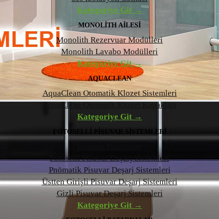
Kategoriye Git →
MONOLITH AILESI
Monolith Rezervuar Modülleri
Monolith Lavabo Modülleri
Kategoriye Git →
AQUACLEAN
AquaClean Otomatik Klozet Sistemleri
AquaClean Otomatik Klozet Kapakları
Kategoriye Git →
FOTOSELLI PISUVAR SISTEMLERI
Komple Pisuvarlar
Fotoselli Pisuvar Deşarj Sistemleri
Pnömatik Pisuvar Deşarj Sistemleri
Üstten Girişli Pisuvar Deşarj Sistemleri
Gizli Pisuvar Deşarj Sistemleri
Kategoriye Git →