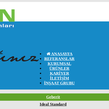
ANASAYFA
REFERANSLAR
KURUMSAL
ÜRÜNLER
KARIYER
İLETIŞIM
İNŞAAT GRUBU
Geberit
Ideal Standard