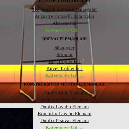
FOTOSELLI BATARYALAR
Tezgahüstü Fotoselli Bataryalar
Ankastre Fotoselli Bataryalar
Aksesuarlar
Kategoriye Git →
DRENAJ ELEMANLARI
Süzgeçler
Sifonlar
Duş Troplenleri
Küvet Troblenleri
Kategoriye Git →
KONSTRÜKSIYON MONTAJ ELEMANLARI
Duofix Bide Elemanı
Kombifix Bide Elemanı
Duofix Lavabo Elemanı
Kombifix Lavabo Elemanı
Duofix Pisuvar Elemanı
Kategoriye Git →