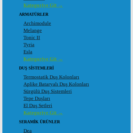
Kategoriye Git →
ARMATÜRLER
Archimodule
Melange
Tonic II
Tyria
Esla
Kategoriye Git →
DUŞ SISTEMLERI
Termostatik Duş Kolonları
Aplike Bataryalı Duş Kolonları
Sürgülü Duş Sistemleri
Tepe Duşları
El Duş Setleri
Kategoriye Git →
SERAMIK ÜRÜNLER
Dea