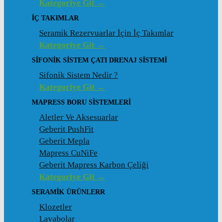
Kategoriye Git →
İÇ TAKIMLAR
Seramik Rezervuarlar İçin İç Takımlar
Kategoriye Git →
SIFONIK SISTEM ÇATI DRENAJ SISTEMI
Sifonik Sistem Nedir ?
Kategoriye Git →
MAPRESS BORU SISTEMLERI
Aletler Ve Aksesuarlar
Geberit PushFit
Geberit Mepla
Mapress CuNiFe
Geberit Mapress Karbon Çeliği
Kategoriye Git →
SERAMIK ÜRÜNLERR
Klozetler
Lavabolar