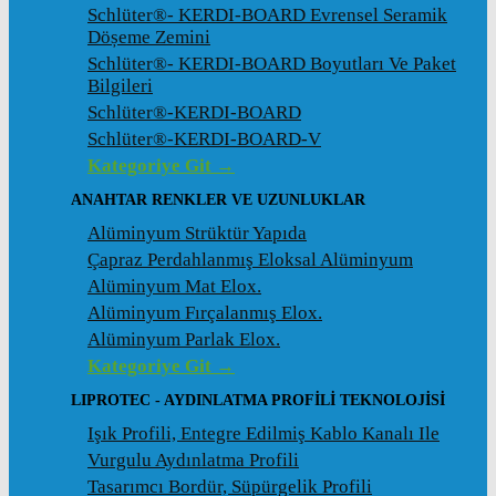
Schlüter®- KERDI-BOARD Evrensel Seramik
Döșeme Zemini
Schlüter®- KERDI-BOARD Boyutları Ve Paket
Bilgileri
Schlüter®-KERDI-BOARD
Schlüter®-KERDI-BOARD-V
Kategoriye Git →
ANAHTAR RENKLER VE UZUNLUKLAR
Alüminyum Strüktür Yapıda
Çapraz Perdahlanmış Eloksal Alüminyum
Alüminyum Mat Elox.
Alüminyum Fırçalanmış Elox.
Alüminyum Parlak Elox.
Kategoriye Git →
LIPROTEC - AYDINLATMA PROFILI TEKNOLOJISI
Işık Profili, Entegre Edilmiş Kablo Kanalı Ile
Vurgulu Aydınlatma Profili
Tasarımcı Bordür, Süpürgelik Profili