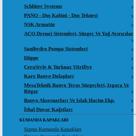
Schlüter Systems
PANO - Duş Kabini - Duş Teknesi
NSK Armatür
ACO Drenaj Sistemleri, Süzgeç Ve Yağ Ayırıcılar
Sanihydro Pompa Sistemleri
Hüppe
CeraStyle & Turkuaz Vitrifiye
Kare Banyo Dolapları
MesaTeknik Banyo Teras Süzgeçleri, Izgara Ve
Rögar
Banyo Aksesuarları Ve Islak Hacim Ekp.
İthal Duvar Kağıtları
KUMANDA KAPAKLARI
Sigma Kumanda Kapakları