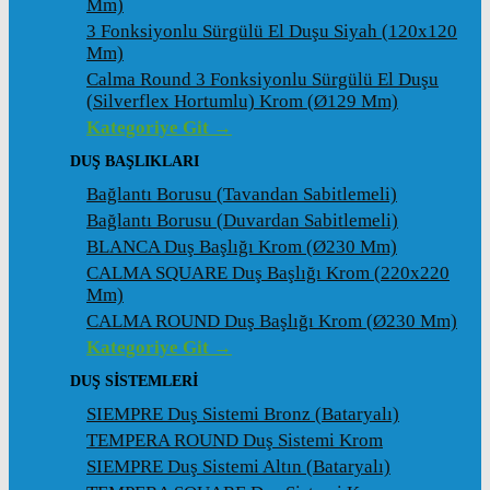
Mm)
3 Fonksiyonlu Sürgülü El Duşu Siyah (120x120
Mm)
Calma Round 3 Fonksiyonlu Sürgülü El Duşu
(Silverflex Hortumlu) Krom (ø129 Mm)
Kategoriye Git →
DUŞ BAŞLIKLARI
Bağlantı Borusu (Tavandan Sabitlemeli)
Bağlantı Borusu (Duvardan Sabitlemeli)
BLANCA Duş Başlığı Krom (ø230 Mm)
CALMA SQUARE Duş Başlığı Krom (220x220
Mm)
CALMA ROUND Duş Başlığı Krom (ø230 Mm)
Kategoriye Git →
DUŞ SİSTEMLERİ
SIEMPRE Duş Sistemi Bronz (Bataryalı)
TEMPERA ROUND Duş Sistemi Krom
SIEMPRE Duş Sistemi Altın (Bataryalı)