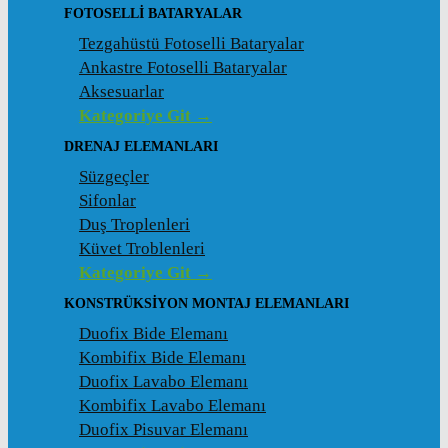
FOTOSELLI BATARYALAR
Tezgahüstü Fotoselli Bataryalar
Ankastre Fotoselli Bataryalar
Aksesuarlar
Kategoriye Git →
DRENAJ ELEMANLARI
Süzgeçler
Sifonlar
Duş Troplenleri
Küvet Troblenleri
Kategoriye Git →
KONSTRÜKSIYON MONTAJ ELEMANLARI
Duofix Bide Elemanı
Kombifix Bide Elemanı
Duofix Lavabo Elemanı
Kombifix Lavabo Elemanı
Duofix Pisuvar Elemanı