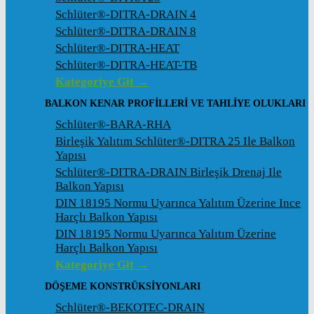
Schlüter®-DITRA-DRAIN 4
Schlüter®-DITRA-DRAIN 8
Schlüter®-DITRA-HEAT
Schlüter®-DITRA-HEAT-TB
Kategoriye Git →
BALKON KENAR PROFILLERI VE TAHLIYE OLUKLARI
Schlüter®-BARA-RHA
Birleşik Yalıtım Schlüter®-DITRA 25 Ile Balkon
Yapısı
Schlüter®-DITRA-DRAIN Birleşik Drenaj Ile
Balkon Yapısı
DIN 18195 Normu Uyarınca Yalıtım Üzerine Ince
Harçlı Balkon Yapısı
DIN 18195 Normu Uyarınca Yalıtım Üzerine
Harçlı Balkon Yapısı
Kategoriye Git →
DÖŞEME KONSTRÜKSIYONLARI
Schlüter®-BEKOTEC-DRAIN