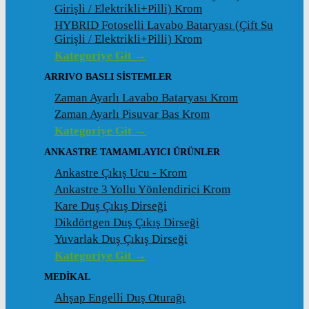
Girişli / Elektrikli+Pilli) Krom
HYBRID Fotoselli Lavabo Bataryası (Çift Su
Girişli / Elektrikli+Pilli) Krom
Kategoriye Git →
ARRIVO BASLI SİSTEMLER
Zaman Ayarlı Lavabo Bataryası Krom
Zaman Ayarlı Pisuvar Bas Krom
Kategoriye Git →
ANKASTRE TAMAMLAYICI ÜRÜNLER
Ankastre Çıkış Ucu - Krom
Ankastre 3 Yollu Yönlendirici Krom
Kare Duş Çıkış Dirseği
Dikdörtgen Duş Çıkış Dirseği
Yuvarlak Duş Çıkış Dirseği
Kategoriye Git →
MEDİKAL
Ahşap Engelli Duş Oturağı