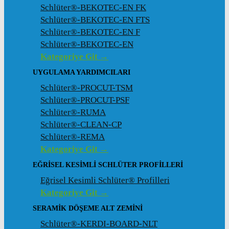
Schlüter®-BEKOTEC-EN FK
Schlüter®-BEKOTEC-EN FTS
Schlüter®-BEKOTEC-EN F
Schlüter®-BEKOTEC-EN
Kategoriye Git →
UYGULAMA YARDIMCILARI
Schlüter®-PROCUT-TSM
Schlüter®-PROCUT-PSF
Schlüter®-RUMA
Schlüter®-CLEAN-CP
Schlüter®-REMA
Kategoriye Git →
EĞRISEL KESIMLI SCHLÜTER PROFILLERI
Eğrisel Kesimli Schlüter® Profilleri
Kategoriye Git →
SERAMIK DÖŞEME ALT ZEMINI
Schlüter®-KERDI-BOARD-NLT