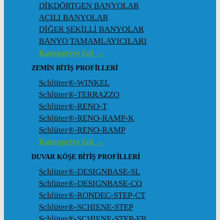
DİKDÖRTGEN BANYOLAR
AÇILI BANYOLAR
DİĞER ŞEKİLLİ BANYOLAR
BANYO TAMAMLAYICILARI
Kategoriye Git →
ZEMIN BITIŞ PROFILLERI
Schlüter®-WINKEL
Schlüter®-TERRAZZO
Schlüter®-RENO-T
Schlüter®-RENO-RAMP-K
Schlüter®-RENO-RAMP
Kategoriye Git →
DUVAR KÖŞE BITIŞ PROFILLERI
Schlüter®-DESIGNBASE-SL
Schlüter®-DESIGNBASE-CQ
Schlüter®-RONDEC-STEP-CT
Schlüter®-SCHIENE-STEP
Schlüter®-SCHIENE-STEP-EB