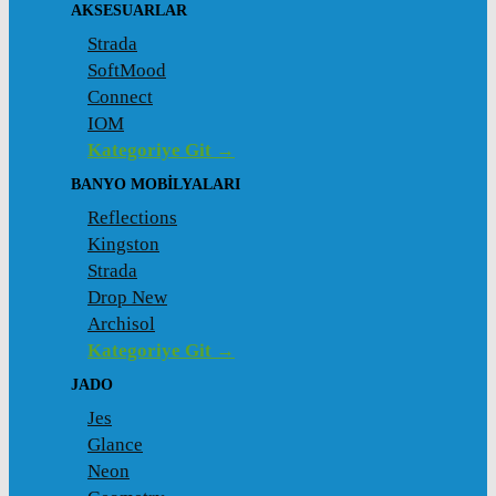
AKSESUARLAR
Strada
SoftMood
Connect
IOM
Kategoriye Git →
BANYO MOBILYALARI
Reflections
Kingston
Strada
Drop New
Archisol
Kategoriye Git →
JADO
Jes
Glance
Neon