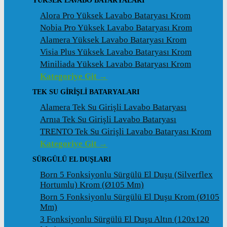
YÜKSEK LAVABO BATARYALARI
Alora Pro Yüksek Lavabo Bataryası Krom
Nobia Pro Yüksek Lavabo Bataryası Krom
Alamera Yüksek Lavabo Bataryası Krom
Visia Plus Yüksek Lavabo Bataryası Krom
Miniliada Yüksek Lavabo Bataryası Krom
Kategoriye Git →
TEK SU GİRİŞLİ BATARYALARI
Alamera Tek Su Girişli Lavabo Bataryası
Arnıa Tek Su Girişli Lavabo Bataryası
TRENTO Tek Su Girişli Lavabo Bataryası Krom
Kategoriye Git →
SÜRGÜLÜ EL DUŞLARI
Born 5 Fonksiyonlu Sürgülü El Duşu (Silverflex
Hortumlu) Krom (ø105 Mm)
Born 5 Fonksiyonlu Sürgülü El Duşu Krom (ø105
Mm)
3 Fonksiyonlu Sürgülü El Duşu Altın (120x120