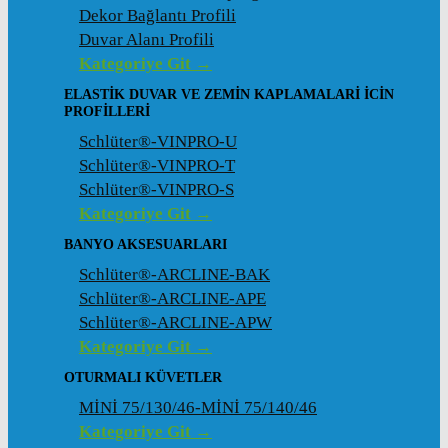
Dekor Bağlantı Profili
Duvar Alanı Profili
Kategoriye Git →
ELASTIK DUVAR VE ZEMIN KAPLAMALARI İCIN
PROFILLERI
Schlüter®-VINPRO-U
Schlüter®-VINPRO-T
Schlüter®-VINPRO-S
Kategoriye Git →
BANYO AKSESUARLARI
Schlüter®-ARCLINE-BAK
Schlüter®-ARCLINE-APE
Schlüter®-ARCLINE-APW
Kategoriye Git →
OTURMALI KÜVETLER
MİNİ 75/130/46-MİNİ 75/140/46
Kategoriye Git →