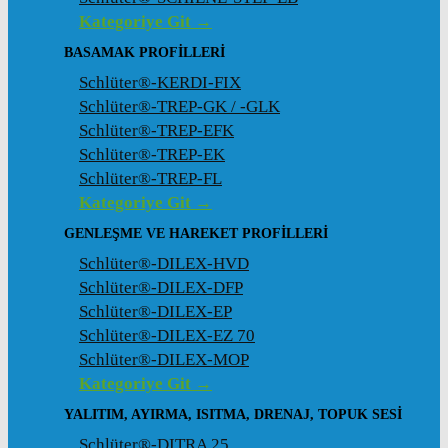
Kategoriye Git →
BASAMAK PROFILLERI
Schlüter®-KERDI-FIX
Schlüter®-TREP-GK / -GLK
Schlüter®-TREP-EFK
Schlüter®-TREP-EK
Schlüter®-TREP-FL
Kategoriye Git →
GENLEŞME VE HAREKET PROFILLERI
Schlüter®-DILEX-HVD
Schlüter®-DILEX-DFP
Schlüter®-DILEX-EP
Schlüter®-DILEX-EZ 70
Schlüter®-DILEX-MOP
Kategoriye Git →
YALITIM, AYIRMA, ISITMA, DRENAJ, TOPUK SESI
Schlüter®-DITRA 25