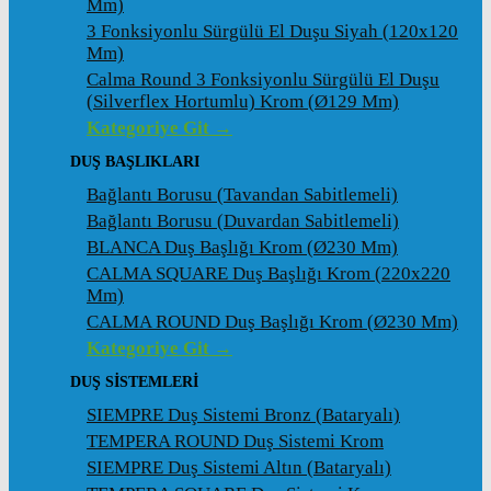
Mm)
3 Fonksiyonlu Sürgülü El Duşu Siyah (120x120
Mm)
Calma Round 3 Fonksiyonlu Sürgülü El Duşu
(Silverflex Hortumlu) Krom (ø129 Mm)
Kategoriye Git →
DUŞ BAŞLIKLARI
Bağlantı Borusu (Tavandan Sabitlemeli)
Bağlantı Borusu (Duvardan Sabitlemeli)
BLANCA Duş Başlığı Krom (ø230 Mm)
CALMA SQUARE Duş Başlığı Krom (220x220
Mm)
CALMA ROUND Duş Başlığı Krom (ø230 Mm)
Kategoriye Git →
DUŞ SİSTEMLERİ
SIEMPRE Duş Sistemi Bronz (Bataryalı)
TEMPERA ROUND Duş Sistemi Krom
SIEMPRE Duş Sistemi Altın (Bataryalı)