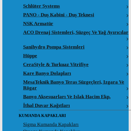
Schlüter Systems
PANO - Duş Kabini - Duş Teknesi
NSK Armatür
ACO Drenaj Sistemleri, Süzgeç Ve Yağ Ayırıcılar
Sanihydro Pompa Sistemleri
Hüppe
CeraStyle & Turkuaz Vitrifiye
Kare Banyo Dolapları
MesaTeknik Banyo Teras Süzgeçleri, Izgara Ve
Rögar
Banyo Aksesuarları Ve Islak Hacim Ekp.
İthal Duvar Kağıtları
KUMANDA KAPAKLARI
Sigma Kumanda Kapakları