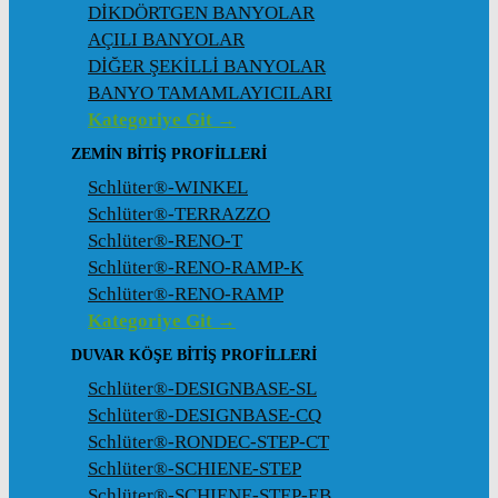
DİKDÖRTGEN BANYOLAR
AÇILI BANYOLAR
DİĞER ŞEKİLLİ BANYOLAR
BANYO TAMAMLAYICILARI
Kategoriye Git →
ZEMIN BITIŞ PROFILLERI
Schlüter®-WINKEL
Schlüter®-TERRAZZO
Schlüter®-RENO-T
Schlüter®-RENO-RAMP-K
Schlüter®-RENO-RAMP
Kategoriye Git →
DUVAR KÖŞE BITIŞ PROFILLERI
Schlüter®-DESIGNBASE-SL
Schlüter®-DESIGNBASE-CQ
Schlüter®-RONDEC-STEP-CT
Schlüter®-SCHIENE-STEP
Schlüter®-SCHIENE-STEP-EB