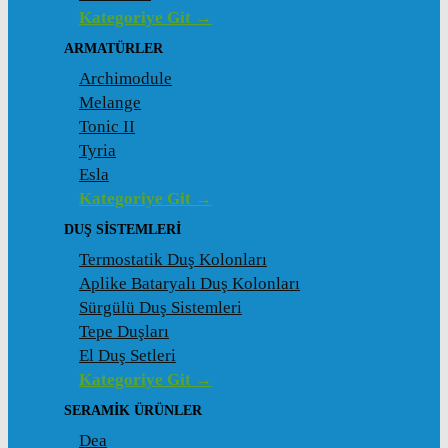
Kategoriye Git →
ARMATÜRLER
Archimodule
Melange
Tonic II
Tyria
Esla
Kategoriye Git →
DUŞ SISTEMLERI
Termostatik Duş Kolonları
Aplike Bataryalı Duş Kolonları
Sürgülü Duş Sistemleri
Tepe Duşları
El Duş Setleri
Kategoriye Git →
SERAMIK ÜRÜNLER
Dea