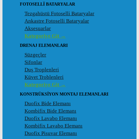
FOTOSELLI BATARYALAR
Tezgahüstü Fotoselli Bataryalar
Ankastre Fotoselli Bataryalar
Aksesuarlar
Kategoriye Git →
DRENAJ ELEMANLARI
Süzgeçler
Sifonlar
Duş Troplenleri
Küvet Troblenleri
Kategoriye Git →
KONSTRÜKSIYON MONTAJ ELEMANLARI
Duofix Bide Elemanı
Kombifix Bide Elemanı
Duofix Lavabo Elemanı
Kombifix Lavabo Elemanı
Duofix Pisuvar Elemanı