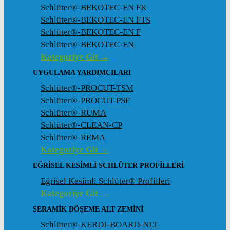
Schlüter®-BEKOTEC-EN FK
Schlüter®-BEKOTEC-EN FTS
Schlüter®-BEKOTEC-EN F
Schlüter®-BEKOTEC-EN
Kategoriye Git →
UYGULAMA YARDIMCILARI
Schlüter®-PROCUT-TSM
Schlüter®-PROCUT-PSF
Schlüter®-RUMA
Schlüter®-CLEAN-CP
Schlüter®-REMA
Kategoriye Git →
EĞRISEL KESIMLI SCHLÜTER PROFILLERI
Eğrisel Kesimli Schlüter® Profilleri
Kategoriye Git →
SERAMIK DÖŞEME ALT ZEMINI
Schlüter®-KERDI-BOARD-NLT