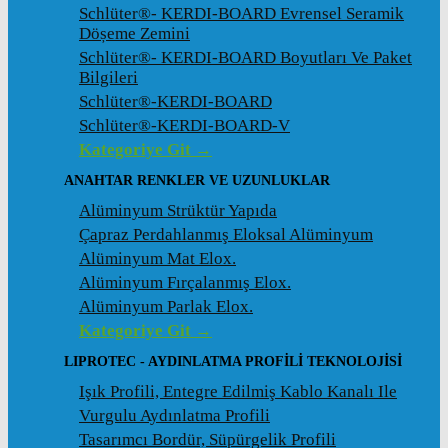
Schlüter®- KERDI-BOARD Evrensel Seramik
Döșeme Zemini
Schlüter®- KERDI-BOARD Boyutları Ve Paket
Bilgileri
Schlüter®-KERDI-BOARD
Schlüter®-KERDI-BOARD-V
Kategoriye Git →
ANAHTAR RENKLER VE UZUNLUKLAR
Alüminyum Strüktür Yapıda
Çapraz Perdahlanmış Eloksal Alüminyum
Alüminyum Mat Elox.
Alüminyum Fırçalanmış Elox.
Alüminyum Parlak Elox.
Kategoriye Git →
LIPROTEC - AYDINLATMA PROFILI TEKNOLOJISI
Işık Profili, Entegre Edilmiş Kablo Kanalı Ile
Vurgulu Aydınlatma Profili
Tasarımcı Bordür, Süpürgelik Profili