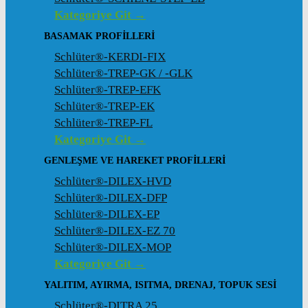
Kategoriye Git →
BASAMAK PROFILLERI
Schlüter®-KERDI-FIX
Schlüter®-TREP-GK / -GLK
Schlüter®-TREP-EFK
Schlüter®-TREP-EK
Schlüter®-TREP-FL
Kategoriye Git →
GENLEŞME VE HAREKET PROFILLERI
Schlüter®-DILEX-HVD
Schlüter®-DILEX-DFP
Schlüter®-DILEX-EP
Schlüter®-DILEX-EZ 70
Schlüter®-DILEX-MOP
Kategoriye Git →
YALITIM, AYIRMA, ISITMA, DRENAJ, TOPUK SESI
Schlüter®-DITRA 25