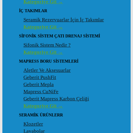
Kategoriye Git →
İÇ TAKIMLAR
Seramik Rezervuarlar İçin İç Takımlar
Kategoriye Git →
SIFONIK SISTEM ÇATI DRENAJ SISTEMI
Sifonik Sistem Nedir ?
Kategoriye Git →
MAPRESS BORU SISTEMLERI
Aletler Ve Aksesuarlar
Geberit PushFit
Geberit Mepla
Mapress CuNiFe
Geberit Mapress Karbon Çeliği
Kategoriye Git →
SERAMIK ÜRÜNLERR
Klozetler
Lavabolar