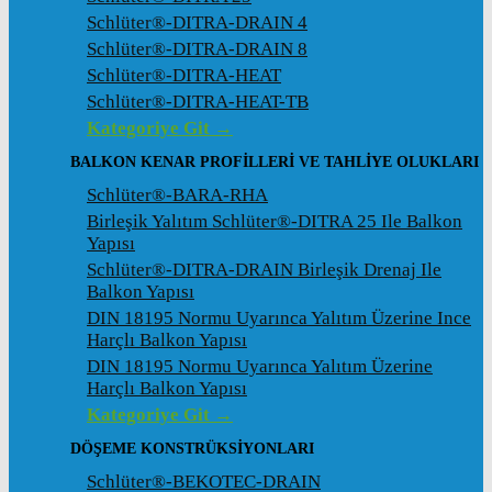
Schlüter®-DITRA-DRAIN 4
Schlüter®-DITRA-DRAIN 8
Schlüter®-DITRA-HEAT
Schlüter®-DITRA-HEAT-TB
Kategoriye Git →
BALKON KENAR PROFILLERI VE TAHLIYE OLUKLARI
Schlüter®-BARA-RHA
Birleşik Yalıtım Schlüter®-DITRA 25 Ile Balkon
Yapısı
Schlüter®-DITRA-DRAIN Birleşik Drenaj Ile
Balkon Yapısı
DIN 18195 Normu Uyarınca Yalıtım Üzerine Ince
Harçlı Balkon Yapısı
DIN 18195 Normu Uyarınca Yalıtım Üzerine
Harçlı Balkon Yapısı
Kategoriye Git →
DÖŞEME KONSTRÜKSIYONLARI
Schlüter®-BEKOTEC-DRAIN