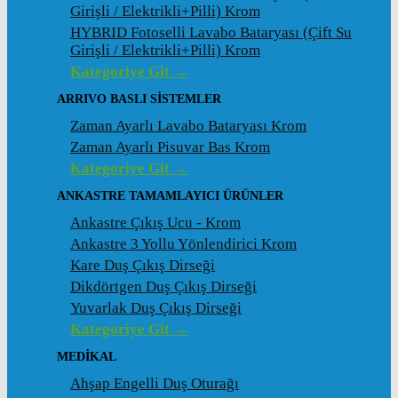
Girişli / Elektrikli+Pilli) Krom
HYBRID Fotoselli Lavabo Bataryası (Çift Su
Girişli / Elektrikli+Pilli) Krom
Kategoriye Git →
ARRIVO BASLI SİSTEMLER
Zaman Ayarlı Lavabo Bataryası Krom
Zaman Ayarlı Pisuvar Bas Krom
Kategoriye Git →
ANKASTRE TAMAMLAYICI ÜRÜNLER
Ankastre Çıkış Ucu - Krom
Ankastre 3 Yollu Yönlendirici Krom
Kare Duş Çıkış Dirseği
Dikdörtgen Duş Çıkış Dirseği
Yuvarlak Duş Çıkış Dirseği
Kategoriye Git →
MEDİKAL
Ahşap Engelli Duş Oturağı