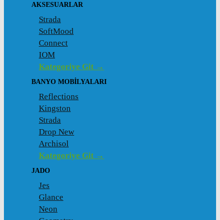
AKSESUARLAR
Strada
SoftMood
Connect
IOM
Kategoriye Git →
BANYO MOBILYALARI
Reflections
Kingston
Strada
Drop New
Archisol
Kategoriye Git →
JADO
Jes
Glance
Neon