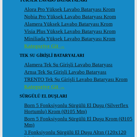
YÜKSEK LAVABO BATARYALARI
Alora Pro Yüksek Lavabo Bataryası Krom
Nobia Pro Yüksek Lavabo Bataryası Krom
Alamera Yüksek Lavabo Bataryası Krom
Visia Plus Yüksek Lavabo Bataryası Krom
Miniliada Yüksek Lavabo Bataryası Krom
Kategoriye Git →
TEK SU GİRİŞLİ BATARYALARI
Alamera Tek Su Girişli Lavabo Bataryası
Arnıa Tek Su Girişli Lavabo Bataryası
TRENTO Tek Su Girişli Lavabo Bataryası Krom
Kategoriye Git →
SÜRGÜLÜ EL DUŞLARI
Born 5 Fonksiyonlu Sürgülü El Duşu (Silverflex
Hortumlu) Krom (ø105 Mm)
Born 5 Fonksiyonlu Sürgülü El Duşu Krom (ø105
Mm)
3 Fonksiyonlu Sürgülü El Duşu Altın (120x120