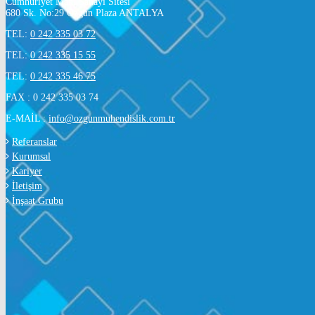
Cumhuriyet Mah. Sanayi Sitesi
680 Sk. No:29 Özgün Plaza ANTALYA
TEL:
0 242 335 03 72
TEL:
0 242 335 15 55
TEL:
0 242 335 46 75
FAX : 0 242 335 03 74
E-MAİL :
info@ozgunmuhendislik.com.tr
Referanslar
Kurumsal
Kariyer
İletişim
İnşaat Grubu