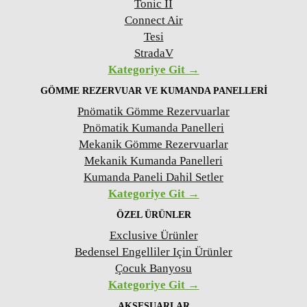
Tonic II
Connect Air
Tesi
StradaV
Kategoriye Git →
GÖMME REZERVUAR VE KUMANDA PANELLERI
Pnömatik Gömme Rezervuarlar
Pnömatik Kumanda Panelleri
Mekanik Gömme Rezervuarlar
Mekanik Kumanda Panelleri
Kumanda Paneli Dahil Setler
Kategoriye Git →
ÖZEL ÜRÜNLER
Exclusive Ürünler
Bedensel Engelliler Için Ürünler
Çocuk Banyosu
Kategoriye Git →
AKSESUARLAR