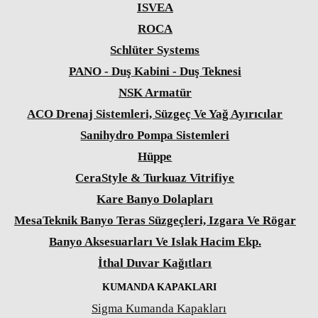
ISVEA
ROCA
Schlüter Systems
PANO - Duş Kabini - Duş Teknesi
NSK Armatür
ACO Drenaj Sistemleri, Süzgeç Ve Yağ Ayırıcılar
Sanihydro Pompa Sistemleri
Hüppe
CeraStyle & Turkuaz Vitrifiye
Kare Banyo Dolapları
MesaTeknik Banyo Teras Süzgeçleri, Izgara Ve Rögar
Banyo Aksesuarları Ve Islak Hacim Ekp.
İthal Duvar Kağıtları
KUMANDA KAPAKLARI
Sigma Kumanda Kapakları