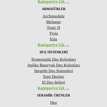
Kategoriye Git →
ARMATÜRLER
Archimodule
Melange
Tonic II
Tyria
Esla
Kategoriye Git →
DUŞ SISTEMLERI
Termostatik Duş Kolonları
Aplike Bataryalı Duş Kolonları
Sürgülü Duş Sistemleri
Tepe Duşları
El Duş Setleri
Kategoriye Git →
SERAMIK ÜRÜNLER
Dea