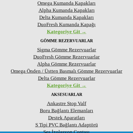
Omega Kumanda Kapakları
Alpha Kumanda Kapakları
Delta Kumanda Kapakları
DuoFresh Kumanda Kapağı
Kategoriye Git →
GÖMME REZERVUARLAR
Sigma Gömme Rezervuarlar
DuoFresh Gömme Rezervuarlar
Alpha Gömme Rezervuarlar
Omega Önden / Üstten Basmalı Gömme Rezervuarlar
Delta Gömme Rezervuarlar
Kategoriye Git →
AKSESUARLAR
Ankastre Stop Valf
Boru Bağlantı Elemanları
Destek Aparatları
S Tipi PVC Bağlantı Adaptörü
Ses İzolasyon Contası