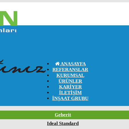
ANASAYFA
REFERANSLAR
KURUMSAL
ÜRÜNLER
KARIYER
İLETIŞIM
İNŞAAT GRUBU
Geberit
Ideal Standard