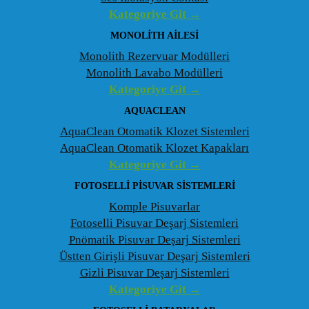
Kategoriye Git →
MONOLITH AILESI
Monolith Rezervuar Modülleri
Monolith Lavabo Modülleri
Kategoriye Git →
AQUACLEAN
AquaClean Otomatik Klozet Sistemleri
AquaClean Otomatik Klozet Kapakları
Kategoriye Git →
FOTOSELLI PISUVAR SISTEMLERI
Komple Pisuvarlar
Fotoselli Pisuvar Deşarj Sistemleri
Pnömatik Pisuvar Deşarj Sistemleri
Üstten Girişli Pisuvar Deşarj Sistemleri
Gizli Pisuvar Deşarj Sistemleri
Kategoriye Git →