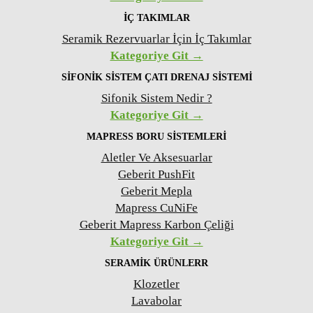
İÇ TAKIMLAR
Seramik Rezervuarlar İçin İç Takımlar
Kategoriye Git →
SIFONIK SISTEM ÇATI DRENAJ SISTEMI
Sifonik Sistem Nedir ?
Kategoriye Git →
MAPRESS BORU SISTEMLERI
Aletler Ve Aksesuarlar
Geberit PushFit
Geberit Mepla
Mapress CuNiFe
Geberit Mapress Karbon Çeliği
Kategoriye Git →
SERAMIK ÜRÜNLERR
Klozetler
Lavabolar