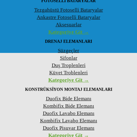
FOTOSELLI BATARYALAR
Tezgahüstü Fotoselli Bataryalar
Ankastre Fotoselli Bataryalar
Aksesuarlar
Kategoriye Git →
DRENAJ ELEMANLARI
Süzgeçler
Sifonlar
Duş Troplenleri
Küvet Troblenleri
Kategoriye Git →
KONSTRÜKSIYON MONTAJ ELEMANLARI
Duofix Bide Elemanı
Kombifix Bide Elemanı
Duofix Lavabo Elemanı
Kombifix Lavabo Elemanı
Duofix Pisuvar Elemanı
Kategoriye Git →