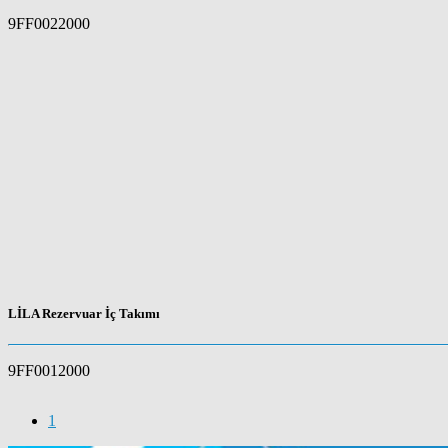
9FF0022000
LİLA Rezervuar İç Takımı
9FF0012000
1