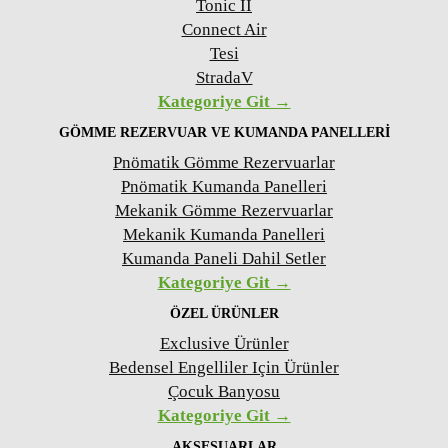
Tonic II
Connect Air
Tesi
StradaV
Kategoriye Git →
GÖMME REZERVUAR VE KUMANDA PANELLERI
Pnömatik Gömme Rezervuarlar
Pnömatik Kumanda Panelleri
Mekanik Gömme Rezervuarlar
Mekanik Kumanda Panelleri
Kumanda Paneli Dahil Setler
Kategoriye Git →
ÖZEL ÜRÜNLER
Exclusive Ürünler
Bedensel Engelliler Için Ürünler
Çocuk Banyosu
Kategoriye Git →
AKSESUARLAR