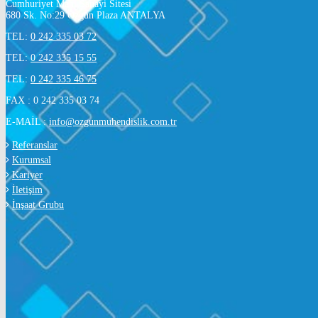
Cumhuriyet Mah. Sanayi Sitesi
680 Sk. No:29 Özgün Plaza ANTALYA
TEL:
0 242 335 03 72
TEL:
0 242 335 15 55
TEL:
0 242 335 46 75
FAX : 0 242 335 03 74
E-MAİL :
info@ozgunmuhendislik.com.tr
Referanslar
Kurumsal
Kariyer
İletişim
İnşaat Grubu