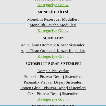
Kategoriye Git →
MONOLITH AILESI
Monolith Rezervuar Modülleri
Monolith Lavabo Modülleri
Kategoriye Git →
AQUACLEAN
AquaClean Otomatik Klozet Sistemleri
AquaClean Otomatik Klozet Kapakları
Kategoriye Git →
FOTOSELLI PISUVAR SISTEMLERI
Komple Pisuvarlar
Fotoselli Pisuvar Deşarj Sistemleri
Pnömatik Pisuvar Deşarj Sistemleri
Üstten Girişli Pisuvar Deşarj Sistemleri
Gizli Pisuvar Deşarj Sistemleri
Kategoriye Git →