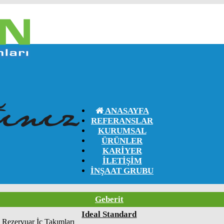
ANASAYFA
REFERANSLAR
KURUMSAL
ÜRÜNLER
KARIYER
İLETIŞIM
İNŞAAT GRUBU
Geberit
Ideal Standard
Rezervuar İç Takımları