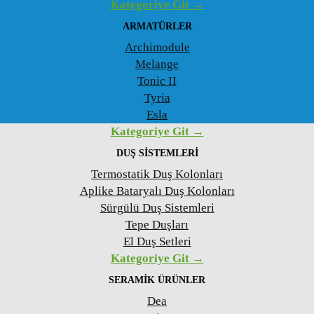
Kategoriye Git →
ARMATÜRLER
Archimodule
Melange
Tonic II
Tyria
Esla
Kategoriye Git →
DUŞ SISTEMLERI
Termostatik Duş Kolonları
Aplike Bataryalı Duş Kolonları
Sürgülü Duş Sistemleri
Tepe Duşları
El Duş Setleri
Kategoriye Git →
SERAMIK ÜRÜNLER
Dea