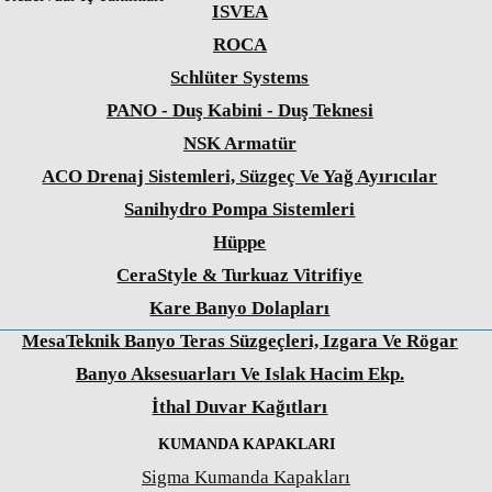
ISVEA
ROCA
Schlüter Systems
PANO - Duş Kabini - Duş Teknesi
NSK Armatür
ACO Drenaj Sistemleri, Süzgeç Ve Yağ Ayırıcılar
Sanihydro Pompa Sistemleri
Hüppe
CeraStyle & Turkuaz Vitrifiye
Kare Banyo Dolapları
MesaTeknik Banyo Teras Süzgeçleri, Izgara Ve Rögar
Banyo Aksesuarları Ve Islak Hacim Ekp.
İthal Duvar Kağıtları
KUMANDA KAPAKLARI
Sigma Kumanda Kapakları