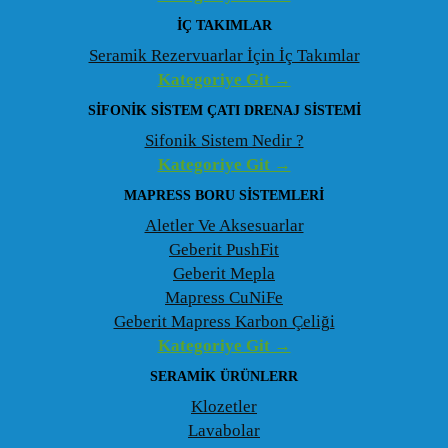
İÇ TAKIMLAR
Seramik Rezervuarlar İçin İç Takımlar
Kategoriye Git →
SIFONIK SISTEM ÇATI DRENAJ SISTEMI
Sifonik Sistem Nedir ?
Kategoriye Git →
MAPRESS BORU SISTEMLERI
Aletler Ve Aksesuarlar
Geberit PushFit
Geberit Mepla
Mapress CuNiFe
Geberit Mapress Karbon Çeliği
Kategoriye Git →
SERAMIK ÜRÜNLERR
Klozetler
Lavabolar