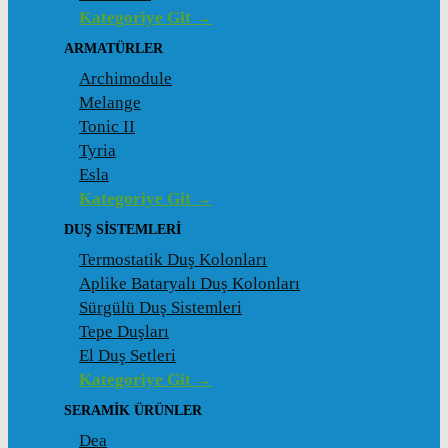
Kategoriye Git →
ARMATÜRLER
Archimodule
Melange
Tonic II
Tyria
Esla
Kategoriye Git →
DUŞ SISTEMLERI
Termostatik Duş Kolonları
Aplike Bataryalı Duş Kolonları
Sürgülü Duş Sistemleri
Tepe Duşları
El Duş Setleri
Kategoriye Git →
SERAMIK ÜRÜNLER
Dea