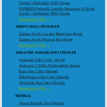
Girişli / Elektrikli+Pilli) Krom
HYBRID Fotoselli Lavabo Bataryası (Çift Su
Girişli / Elektrikli+Pilli) Krom
Kategoriye Git →
ARRIVO BASLI SİSTEMLER
Zaman Ayarlı Lavabo Bataryası Krom
Zaman Ayarlı Pisuvar Bas Krom
Kategoriye Git →
ANKASTRE TAMAMLAYICI ÜRÜNLER
Ankastre Çıkış Ucu - Krom
Ankastre 3 Yollu Yönlendirici Krom
Kare Duş Çıkış Dirseği
Dikdörtgen Duş Çıkış Dirseği
Yuvarlak Duş Çıkış Dirseği
Kategoriye Git →
MEDİKAL
Ahşap Engelli Duş Oturağı