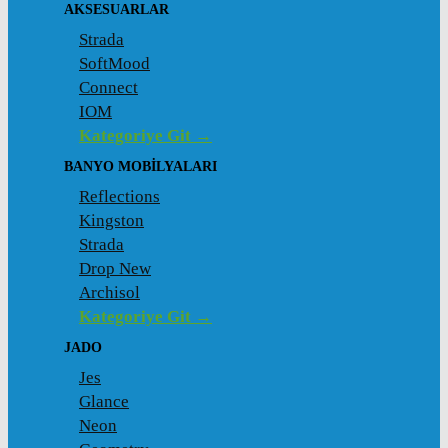
AKSESUARLAR
Strada
SoftMood
Connect
IOM
Kategoriye Git →
BANYO MOBILYALARI
Reflections
Kingston
Strada
Drop New
Archisol
Kategoriye Git →
JADO
Jes
Glance
Neon