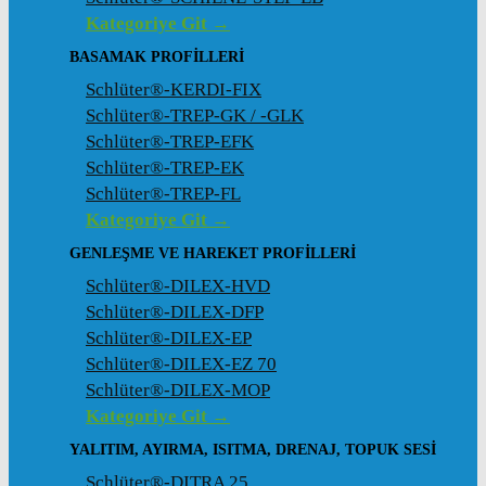
Kategoriye Git →
BASAMAK PROFILLERI
Schlüter®-KERDI-FIX
Schlüter®-TREP-GK / -GLK
Schlüter®-TREP-EFK
Schlüter®-TREP-EK
Schlüter®-TREP-FL
Kategoriye Git →
GENLEŞME VE HAREKET PROFILLERI
Schlüter®-DILEX-HVD
Schlüter®-DILEX-DFP
Schlüter®-DILEX-EP
Schlüter®-DILEX-EZ 70
Schlüter®-DILEX-MOP
Kategoriye Git →
YALITIM, AYIRMA, ISITMA, DRENAJ, TOPUK SESI
Schlüter®-DITRA 25