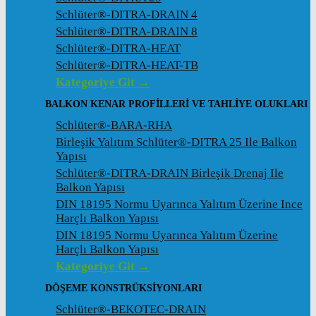
Schlüter®-DITRA-DRAIN 4
Schlüter®-DITRA-DRAIN 8
Schlüter®-DITRA-HEAT
Schlüter®-DITRA-HEAT-TB
Kategoriye Git →
BALKON KENAR PROFILLERI VE TAHLIYE OLUKLARI
Schlüter®-BARA-RHA
Birleşik Yalıtım Schlüter®-DITRA 25 Ile Balkon
Yapısı
Schlüter®-DITRA-DRAIN Birleşik Drenaj Ile
Balkon Yapısı
DIN 18195 Normu Uyarınca Yalıtım Üzerine Ince
Harçlı Balkon Yapısı
DIN 18195 Normu Uyarınca Yalıtım Üzerine
Harçlı Balkon Yapısı
Kategoriye Git →
DÖŞEME KONSTRÜKSIYONLARI
Schlüter®-BEKOTEC-DRAIN