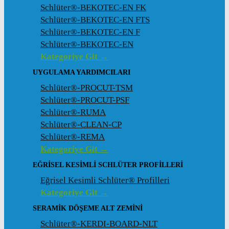
Schlüter®-BEKOTEC-EN FK
Schlüter®-BEKOTEC-EN FTS
Schlüter®-BEKOTEC-EN F
Schlüter®-BEKOTEC-EN
Kategoriye Git →
UYGULAMA YARDIMCILARI
Schlüter®-PROCUT-TSM
Schlüter®-PROCUT-PSF
Schlüter®-RUMA
Schlüter®-CLEAN-CP
Schlüter®-REMA
Kategoriye Git →
EĞRISEL KESIMLI SCHLÜTER PROFILLERI
Eğrisel Kesimli Schlüter® Profilleri
Kategoriye Git →
SERAMIK DÖŞEME ALT ZEMINI
Schlüter®-KERDI-BOARD-NLT