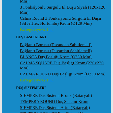
Mm)
3 Fonksiyonlu Sürgülü El Duşu Siyah (120x120
Mm)
Calma Round 3 Fonksiyonlu Sürgülü El Duşu
(Silverflex Hortumlu) Krom (ø129 Mm)
Kategoriye Git →
DUŞ BAŞLIKLARI
Bağlantı Borusu (Tavandan Sabitlemeli)
Bağlantı Borusu (Duvardan Sabitlemeli)
BLANCA Duş Başlığı Krom (ø230 Mm)
CALMA SQUARE Duş Başlığı Krom (220x220
Mm)
CALMA ROUND Duş Başlığı Krom (ø230 Mm)
Kategoriye Git →
DUŞ SİSTEMLERİ
SIEMPRE Duş Sistemi Bronz (Bataryalı)
TEMPERA ROUND Duş Sistemi Krom
SIEMPRE Duş Sistemi Altın (Bataryalı)