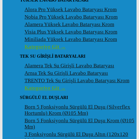
YÜKSEK LAVABO BATARYALARI
Alora Pro Yüksek Lavabo Bataryası Krom
Nobia Pro Yüksek Lavabo Bataryası Krom
Alamera Yüksek Lavabo Bataryası Krom
Visia Plus Yüksek Lavabo Bataryası Krom
Miniliada Yüksek Lavabo Bataryası Krom
Kategoriye Git →
TEK SU GİRİŞLİ BATARYALARI
Alamera Tek Su Girişli Lavabo Bataryası
Arnıa Tek Su Girişli Lavabo Bataryası
TRENTO Tek Su Girişli Lavabo Bataryası Krom
Kategoriye Git →
SÜRGÜLÜ EL DUŞLARI
Born 5 Fonksiyonlu Sürgülü El Duşu (Silverflex
Hortumlu) Krom (ø105 Mm)
Born 5 Fonksiyonlu Sürgülü El Duşu Krom (ø105
Mm)
3 Fonksiyonlu Sürgülü El Duşu Altın (120x120