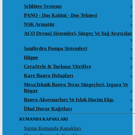
Schlüter Systems
PANO - Duş Kabini - Duş Teknesi
NSK Armatür
ACO Drenaj Sistemleri, Süzgeç Ve Yağ Ayırıcılar
Sanihydro Pompa Sistemleri
Hüppe
CeraStyle & Turkuaz Vitrifiye
Kare Banyo Dolapları
MesaTeknik Banyo Teras Süzgeçleri, Izgara Ve
Rögar
Banyo Aksesuarları Ve Islak Hacim Ekp.
İthal Duvar Kağıtları
KUMANDA KAPAKLARI
Sigma Kumanda Kapakları