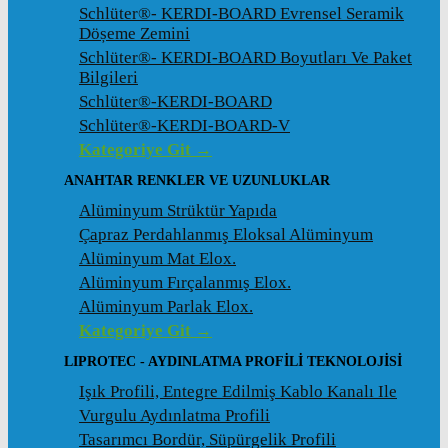
Schlüter®- KERDI-BOARD Evrensel Seramik
Döșeme Zemini
Schlüter®- KERDI-BOARD Boyutları Ve Paket
Bilgileri
Schlüter®-KERDI-BOARD
Schlüter®-KERDI-BOARD-V
Kategoriye Git →
ANAHTAR RENKLER VE UZUNLUKLAR
Alüminyum Strüktür Yapıda
Çapraz Perdahlanmış Eloksal Alüminyum
Alüminyum Mat Elox.
Alüminyum Fırçalanmış Elox.
Alüminyum Parlak Elox.
Kategoriye Git →
LIPROTEC - AYDINLATMA PROFILI TEKNOLOJISI
Işık Profili, Entegre Edilmiş Kablo Kanalı Ile
Vurgulu Aydınlatma Profili
Tasarımcı Bordür, Süpürgelik Profili