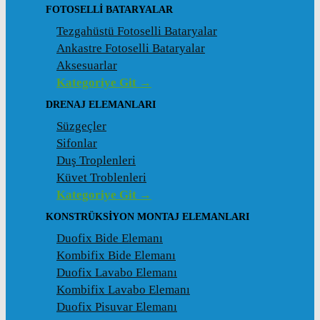
FOTOSELLI BATARYALAR
Tezgahüstü Fotoselli Bataryalar
Ankastre Fotoselli Bataryalar
Aksesuarlar
Kategoriye Git →
DRENAJ ELEMANLARI
Süzgeçler
Sifonlar
Duş Troplenleri
Küvet Troblenleri
Kategoriye Git →
KONSTRÜKSIYON MONTAJ ELEMANLARI
Duofix Bide Elemanı
Kombifix Bide Elemanı
Duofix Lavabo Elemanı
Kombifix Lavabo Elemanı
Duofix Pisuvar Elemanı