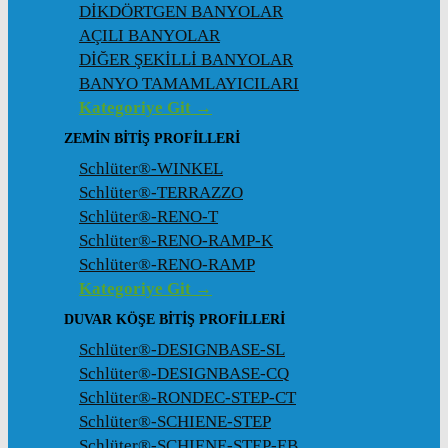
DİKDÖRTGEN BANYOLAR
AÇILI BANYOLAR
DİĞER ŞEKİLLİ BANYOLAR
BANYO TAMAMLAYICILARI
Kategoriye Git →
ZEMIN BITIŞ PROFILLERI
Schlüter®-WINKEL
Schlüter®-TERRAZZO
Schlüter®-RENO-T
Schlüter®-RENO-RAMP-K
Schlüter®-RENO-RAMP
Kategoriye Git →
DUVAR KÖŞE BITIŞ PROFILLERI
Schlüter®-DESIGNBASE-SL
Schlüter®-DESIGNBASE-CQ
Schlüter®-RONDEC-STEP-CT
Schlüter®-SCHIENE-STEP
Schlüter®-SCHIENE-STEP-EB