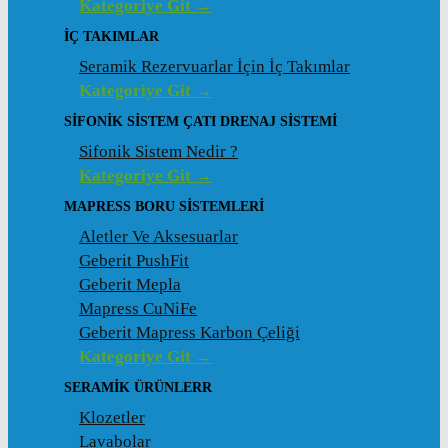
Kategoriye Git →
İÇ TAKIMLAR
Seramik Rezervuarlar İçin İç Takımlar
Kategoriye Git →
SIFONIK SISTEM ÇATI DRENAJ SISTEMI
Sifonik Sistem Nedir ?
Kategoriye Git →
MAPRESS BORU SISTEMLERI
Aletler Ve Aksesuarlar
Geberit PushFit
Geberit Mepla
Mapress CuNiFe
Geberit Mapress Karbon Çeliği
Kategoriye Git →
SERAMIK ÜRÜNLERR
Klozetler
Lavabolar