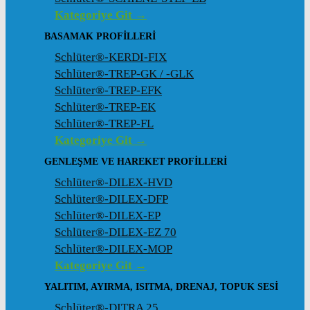
Kategoriye Git →
BASAMAK PROFILLERI
Schlüter®-KERDI-FIX
Schlüter®-TREP-GK / -GLK
Schlüter®-TREP-EFK
Schlüter®-TREP-EK
Schlüter®-TREP-FL
Kategoriye Git →
GENLEŞME VE HAREKET PROFILLERI
Schlüter®-DILEX-HVD
Schlüter®-DILEX-DFP
Schlüter®-DILEX-EP
Schlüter®-DILEX-EZ 70
Schlüter®-DILEX-MOP
Kategoriye Git →
YALITIM, AYIRMA, ISITMA, DRENAJ, TOPUK SESI
Schlüter®-DITRA 25