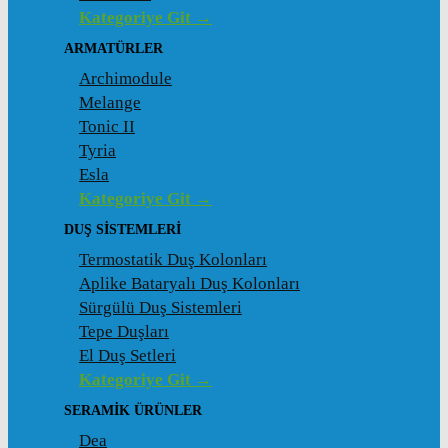
Kategoriye Git →
ARMATÜRLER
Archimodule
Melange
Tonic II
Tyria
Esla
Kategoriye Git →
DUŞ SISTEMLERI
Termostatik Duş Kolonları
Aplike Bataryalı Duş Kolonları
Sürgülü Duş Sistemleri
Tepe Duşları
El Duş Setleri
Kategoriye Git →
SERAMIK ÜRÜNLER
Dea