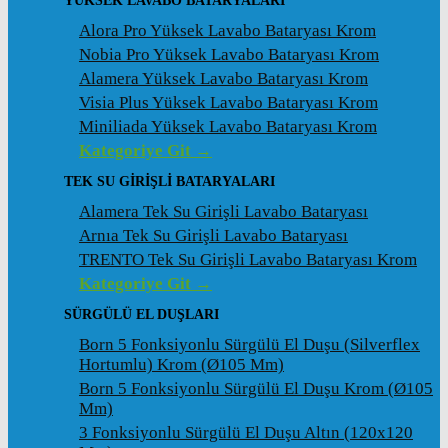
YÜKSEK LAVABO BATARYALARI
Alora Pro Yüksek Lavabo Bataryası Krom
Nobia Pro Yüksek Lavabo Bataryası Krom
Alamera Yüksek Lavabo Bataryası Krom
Visia Plus Yüksek Lavabo Bataryası Krom
Miniliada Yüksek Lavabo Bataryası Krom
Kategoriye Git →
TEK SU GİRİŞLİ BATARYALARI
Alamera Tek Su Girişli Lavabo Bataryası
Arnıa Tek Su Girişli Lavabo Bataryası
TRENTO Tek Su Girişli Lavabo Bataryası Krom
Kategoriye Git →
SÜRGÜLÜ EL DUŞLARI
Born 5 Fonksiyonlu Sürgülü El Duşu (Silverflex
Hortumlu) Krom (ø105 Mm)
Born 5 Fonksiyonlu Sürgülü El Duşu Krom (ø105
Mm)
3 Fonksiyonlu Sürgülü El Duşu Altın (120x120