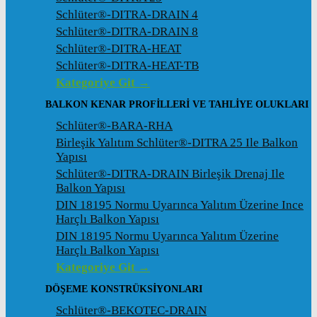
Schlüter®-DITRA-DRAIN 4
Schlüter®-DITRA-DRAIN 8
Schlüter®-DITRA-HEAT
Schlüter®-DITRA-HEAT-TB
Kategoriye Git →
BALKON KENAR PROFILLERI VE TAHLIYE OLUKLARI
Schlüter®-BARA-RHA
Birleşik Yalıtım Schlüter®-DITRA 25 Ile Balkon
Yapısı
Schlüter®-DITRA-DRAIN Birleşik Drenaj Ile
Balkon Yapısı
DIN 18195 Normu Uyarınca Yalıtım Üzerine Ince
Harçlı Balkon Yapısı
DIN 18195 Normu Uyarınca Yalıtım Üzerine
Harçlı Balkon Yapısı
Kategoriye Git →
DÖŞEME KONSTRÜKSIYONLARI
Schlüter®-BEKOTEC-DRAIN