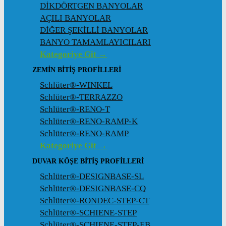
DİKDÖRTGEN BANYOLAR
AÇILI BANYOLAR
DİĞER ŞEKİLLİ BANYOLAR
BANYO TAMAMLAYICILARI
Kategoriye Git →
ZEMIN BITIŞ PROFILLERI
Schlüter®-WINKEL
Schlüter®-TERRAZZO
Schlüter®-RENO-T
Schlüter®-RENO-RAMP-K
Schlüter®-RENO-RAMP
Kategoriye Git →
DUVAR KÖŞE BITIŞ PROFILLERI
Schlüter®-DESIGNBASE-SL
Schlüter®-DESIGNBASE-CQ
Schlüter®-RONDEC-STEP-CT
Schlüter®-SCHIENE-STEP
Schlüter®-SCHIENE-STEP-EB