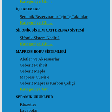
Kategoriye Git →
İÇ TAKIMLAR
Seramik Rezervuarlar İçin İç Takımlar
Kategoriye Git →
SIFONIK SISTEM ÇATI DRENAJ SISTEMI
Sifonik Sistem Nedir ?
Kategoriye Git →
MAPRESS BORU SISTEMLERI
Aletler Ve Aksesuarlar
Geberit PushFit
Geberit Mepla
Mapress CuNiFe
Geberit Mapress Karbon Çeliği
Kategoriye Git →
SERAMIK ÜRÜNLERR
Klozetler
Lavabolar