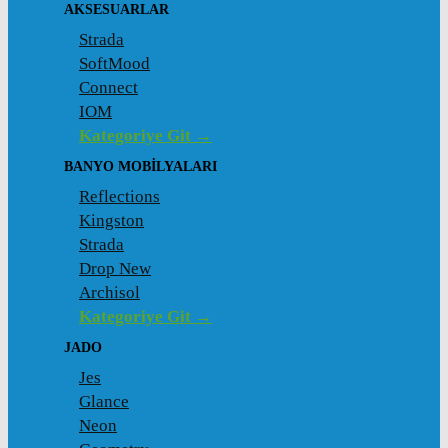
AKSESUARLAR
Strada
SoftMood
Connect
IOM
Kategoriye Git →
BANYO MOBILYALARI
Reflections
Kingston
Strada
Drop New
Archisol
Kategoriye Git →
JADO
Jes
Glance
Neon