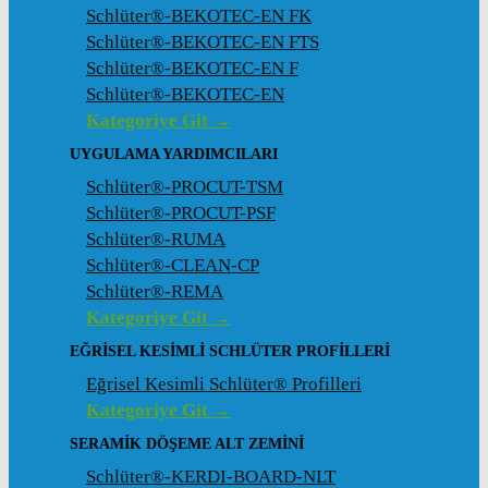
Schlüter®-BEKOTEC-EN FK
Schlüter®-BEKOTEC-EN FTS
Schlüter®-BEKOTEC-EN F
Schlüter®-BEKOTEC-EN
Kategoriye Git →
UYGULAMA YARDIMCILARI
Schlüter®-PROCUT-TSM
Schlüter®-PROCUT-PSF
Schlüter®-RUMA
Schlüter®-CLEAN-CP
Schlüter®-REMA
Kategoriye Git →
EĞRISEL KESIMLI SCHLÜTER PROFILLERI
Eğrisel Kesimli Schlüter® Profilleri
Kategoriye Git →
SERAMIK DÖŞEME ALT ZEMINI
Schlüter®-KERDI-BOARD-NLT