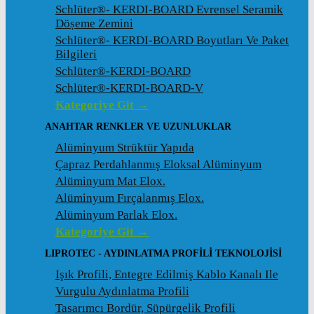
Schlüter®- KERDI-BOARD Evrensel Seramik
Döșeme Zemini
Schlüter®- KERDI-BOARD Boyutları Ve Paket
Bilgileri
Schlüter®-KERDI-BOARD
Schlüter®-KERDI-BOARD-V
Kategoriye Git →
ANAHTAR RENKLER VE UZUNLUKLAR
Alüminyum Strüktür Yapıda
Çapraz Perdahlanmış Eloksal Alüminyum
Alüminyum Mat Elox.
Alüminyum Fırçalanmış Elox.
Alüminyum Parlak Elox.
Kategoriye Git →
LIPROTEC - AYDINLATMA PROFILI TEKNOLOJISI
Işık Profili, Entegre Edilmiş Kablo Kanalı Ile
Vurgulu Aydınlatma Profili
Tasarımcı Bordür, Süpürgelik Profili