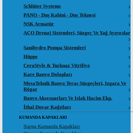
Schlüter Systems
PANO - Duş Kabini - Duş Teknesi
NSK Armatür
ACO Drenaj Sistemleri, Süzgeç Ve Yağ Ayırıcılar
Sanihydro Pompa Sistemleri
Hüppe
CeraStyle & Turkuaz Vitrifiye
Kare Banyo Dolapları
MesaTeknik Banyo Teras Süzgeçleri, Izgara Ve
Rögar
Banyo Aksesuarları Ve Islak Hacim Ekp.
İthal Duvar Kağıtları
KUMANDA KAPAKLARI
Sigma Kumanda Kapakları