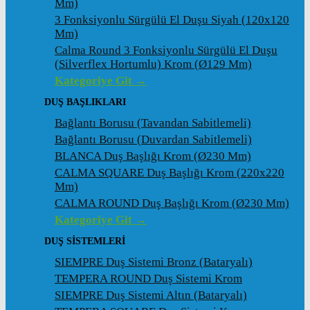
Mm)
3 Fonksiyonlu Sürgülü El Duşu Siyah (120x120
Mm)
Calma Round 3 Fonksiyonlu Sürgülü El Duşu
(Silverflex Hortumlu) Krom (ø129 Mm)
Kategoriye Git →
DUŞ BAŞLIKLARI
Bağlantı Borusu (Tavandan Sabitlemeli)
Bağlantı Borusu (Duvardan Sabitlemeli)
BLANCA Duş Başlığı Krom (ø230 Mm)
CALMA SQUARE Duş Başlığı Krom (220x220
Mm)
CALMA ROUND Duş Başlığı Krom (ø230 Mm)
Kategoriye Git →
DUŞ SİSTEMLERİ
SIEMPRE Duş Sistemi Bronz (Bataryalı)
TEMPERA ROUND Duş Sistemi Krom
SIEMPRE Duş Sistemi Altın (Bataryalı)