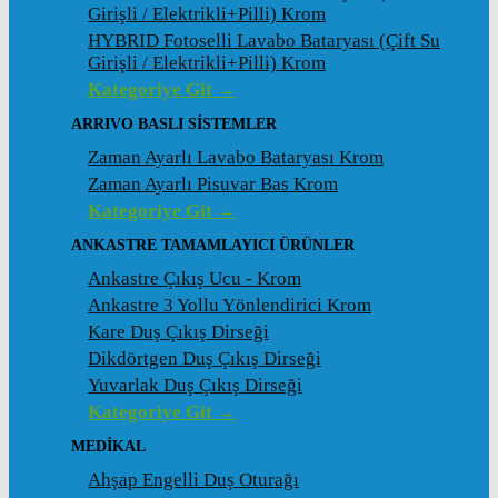
Girişli / Elektrikli+Pilli) Krom
HYBRID Fotoselli Lavabo Bataryası (Çift Su
Girişli / Elektrikli+Pilli) Krom
Kategoriye Git →
ARRIVO BASLI SİSTEMLER
Zaman Ayarlı Lavabo Bataryası Krom
Zaman Ayarlı Pisuvar Bas Krom
Kategoriye Git →
ANKASTRE TAMAMLAYICI ÜRÜNLER
Ankastre Çıkış Ucu - Krom
Ankastre 3 Yollu Yönlendirici Krom
Kare Duş Çıkış Dirseği
Dikdörtgen Duş Çıkış Dirseği
Yuvarlak Duş Çıkış Dirseği
Kategoriye Git →
MEDİKAL
Ahşap Engelli Duş Oturağı