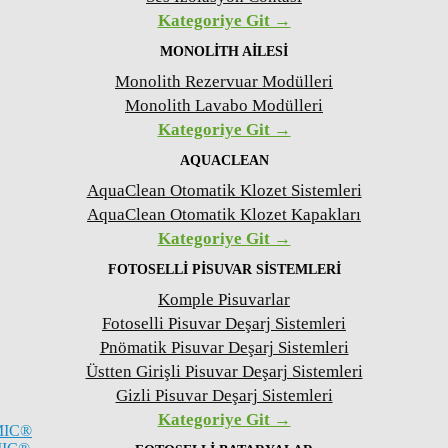
Kategoriye Git →
MONOLITH AILESI
Monolith Rezervuar Modülleri
Monolith Lavabo Modülleri
Kategoriye Git →
AQUACLEAN
AquaClean Otomatik Klozet Sistemleri
AquaClean Otomatik Klozet Kapakları
Kategoriye Git →
FOTOSELLI PISUVAR SISTEMLERI
Komple Pisuvarlar
Fotoselli Pisuvar Deşarj Sistemleri
Pnömatik Pisuvar Deşarj Sistemleri
Üstten Girişli Pisuvar Deşarj Sistemleri
Gizli Pisuvar Deşarj Sistemleri
Kategoriye Git →
MIC®