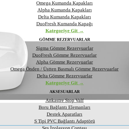
Omega Kumanda Kapakları
Alpha Kumanda Kapakları
Delta Kumanda Kapakları
DuoFresh Kumanda Kapağı
Kategoriye Git →
GÖMME REZERVUARLAR
Sigma Gömme Rezervuarlar
DuoFresh Gömme Rezervuarlar
Alpha Gömme Rezervuarlar
Omega Önden / Üstten Basmalı Gömme Rezervuarlar
Delta Gömme Rezervuarlar
Kategoriye Git →
AKSESUARLAR
Ankastre Stop Valf
Boru Bağlantı Elemanları
Destek Aparatları
S Tipi PVC Bağlantı Adaptörü
Ses İzolasyon Contası