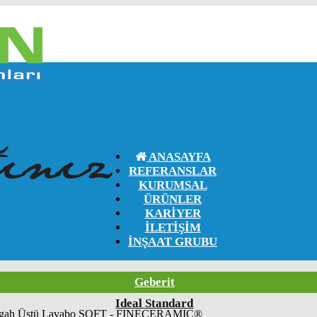
ANASAYFA
REFERANSLAR
KURUMSAL
ÜRÜNLER
KARIYER
İLETIŞIM
İNŞAAT GRUBU
INECERAMIC®
Geberit
Ideal Standard
ezgah Üstü Lavabo SOFT - FINECERAMIC®