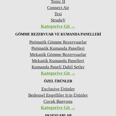
Tonic II
Connect Air
Tesi
StradaV
Kategoriye Git →
GÖMME REZERVUAR VE KUMANDA PANELLERI
Pnömatik Gömme Rezervuarlar
Pnömatik Kumanda Panelleri
Mekanik Gömme Rezervuarlar
Mekanik Kumanda Panelleri
Kumanda Paneli Dahil Setler
Kategoriye Git →
ÖZEL ÜRÜNLER
Exclusive Ürünler
Bedensel Engelliler Için Ürünler
Çocuk Banyosu
Kategoriye Git →
AKSESUARLAR