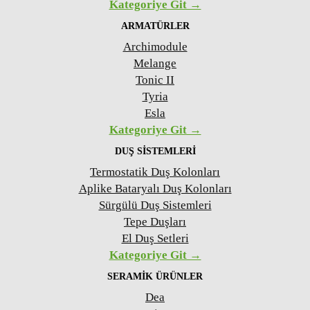
Kategoriye Git →
ARMATÜRLER
Archimodule
Melange
Tonic II
Tyria
Esla
Kategoriye Git →
DUŞ SISTEMLERI
Termostatik Duş Kolonları
Aplike Bataryalı Duş Kolonları
Sürgülü Duş Sistemleri
Tepe Duşları
El Duş Setleri
Kategoriye Git →
SERAMIK ÜRÜNLER
Dea