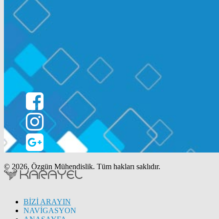
© 2026, Özgün Mühendislik. Tüm hakları saklıdır.
BİZİ ARAYIN
NAVİGASYON