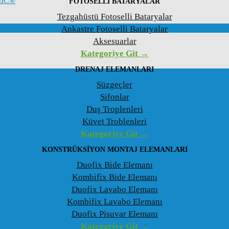
MIC®
FOTOSELLI BATARYALAR
Tezgahüstü Fotoselli Bataryalar
Ankastre Fotoselli Bataryalar
Aksesuarlar
Kategoriye Git →
DRENAJ ELEMANLARI
Süzgeçler
Sifonlar
Duş Troplenleri
Küvet Troblenleri
Kategoriye Git →
KONSTRÜKSIYON MONTAJ ELEMANLARI
Duofix Bide Elemanı
Kombifix Bide Elemanı
Duofix Lavabo Elemanı
Kombifix Lavabo Elemanı
Duofix Pisuvar Elemanı
Kategoriye Git →