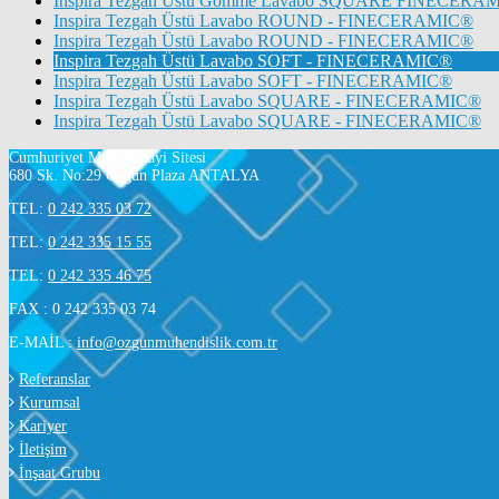
Inspira Tezgah Üstü Gömme Lavabo SQUARE FINECERA
Inspira Tezgah Üstü Lavabo ROUND - FINECERAMIC®
Inspira Tezgah Üstü Lavabo ROUND - FINECERAMIC®
Inspira Tezgah Üstü Lavabo SOFT - FINECERAMIC®
Inspira Tezgah Üstü Lavabo SOFT - FINECERAMIC®
Inspira Tezgah Üstü Lavabo SQUARE - FINECERAMIC®
Inspira Tezgah Üstü Lavabo SQUARE - FINECERAMIC®
Cumhuriyet Mah. Sanayi Sitesi
680 Sk. No:29 Özgün Plaza ANTALYA
TEL:
0 242 335 03 72
TEL:
0 242 335 15 55
TEL:
0 242 335 46 75
FAX : 0 242 335 03 74
E-MAİL :
info@ozgunmuhendislik.com.tr
Referanslar
Kurumsal
Kariyer
İletişim
İnşaat Grubu