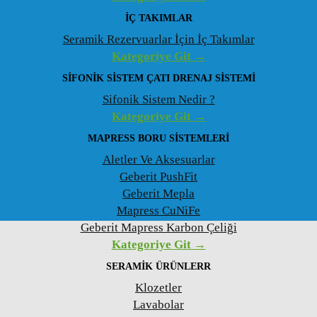
İÇ TAKIMLAR
Seramik Rezervuarlar İçin İç Takımlar
Kategoriye Git →
SIFONIK SISTEM ÇATI DRENAJ SISTEMI
Sifonik Sistem Nedir ?
Kategoriye Git →
MAPRESS BORU SISTEMLERI
Aletler Ve Aksesuarlar
Geberit PushFit
Geberit Mepla
Mapress CuNiFe
Geberit Mapress Karbon Çeliği
Kategoriye Git →
SERAMIK ÜRÜNLERR
Klozetler
Lavabolar