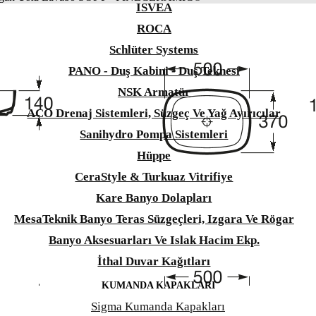
ISVEA
ROCA
Schlüter Systems
PANO - Duş Kabini - Duş Teknesi
NSK Armatür
ACO Drenaj Sistemleri, Süzgeç Ve Yağ Ayırıcılar
Sanihydro Pompa Sistemleri
Hüppe
CeraStyle & Turkuaz Vitrifiye
Kare Banyo Dolapları
MesaTeknik Banyo Teras Süzgeçleri, Izgara Ve Rögar
Banyo Aksesuarları Ve Islak Hacim Ekp.
İthal Duvar Kağıtları
KUMANDA KAPAKLARI
Sigma Kumanda Kapakları