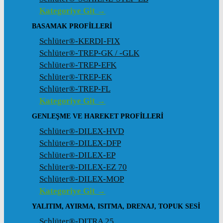
Kategoriye Git →
BASAMAK PROFILLERI
Schlüter®-KERDI-FIX
Schlüter®-TREP-GK / -GLK
Schlüter®-TREP-EFK
Schlüter®-TREP-EK
Schlüter®-TREP-FL
Kategoriye Git →
GENLEŞME VE HAREKET PROFILLERI
Schlüter®-DILEX-HVD
Schlüter®-DILEX-DFP
Schlüter®-DILEX-EP
Schlüter®-DILEX-EZ 70
Schlüter®-DILEX-MOP
Kategoriye Git →
YALITIM, AYIRMA, ISITMA, DRENAJ, TOPUK SESI
Schlüter®-DITRA 25