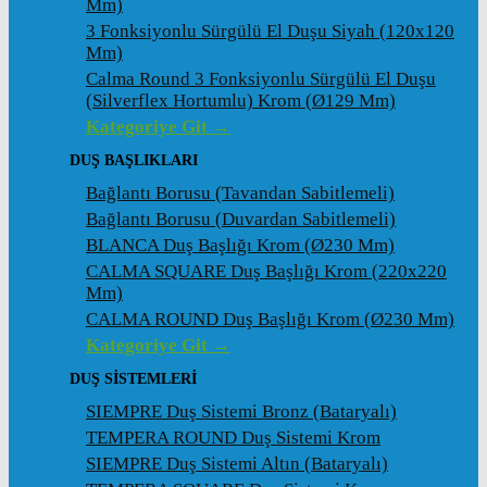
Mm)
3 Fonksiyonlu Sürgülü El Duşu Siyah (120x120
Mm)
Calma Round 3 Fonksiyonlu Sürgülü El Duşu
(Silverflex Hortumlu) Krom (ø129 Mm)
Kategoriye Git →
DUŞ BAŞLIKLARI
Bağlantı Borusu (Tavandan Sabitlemeli)
Bağlantı Borusu (Duvardan Sabitlemeli)
BLANCA Duş Başlığı Krom (ø230 Mm)
CALMA SQUARE Duş Başlığı Krom (220x220
Mm)
CALMA ROUND Duş Başlığı Krom (ø230 Mm)
Kategoriye Git →
DUŞ SİSTEMLERİ
SIEMPRE Duş Sistemi Bronz (Bataryalı)
TEMPERA ROUND Duş Sistemi Krom
SIEMPRE Duş Sistemi Altın (Bataryalı)