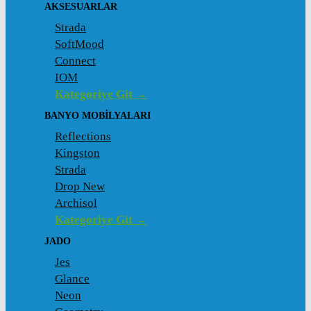
AKSESUARLAR
Strada
SoftMood
Connect
IOM
Kategoriye Git →
BANYO MOBILYALARI
Reflections
Kingston
Strada
Drop New
Archisol
Kategoriye Git →
JADO
Jes
Glance
Neon