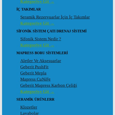
Kategoriye Git →
İÇ TAKIMLAR
Seramik Rezervuarlar İçin İç Takımlar
Kategoriye Git →
SIFONIK SISTEM ÇATI DRENAJ SISTEMI
Sifonik Sistem Nedir ?
Kategoriye Git →
MAPRESS BORU SISTEMLERI
Aletler Ve Aksesuarlar
Geberit PushFit
Geberit Mepla
Mapress CuNiFe
Geberit Mapress Karbon Çeliği
Kategoriye Git →
SERAMIK ÜRÜNLERR
Klozetler
Lavabolar