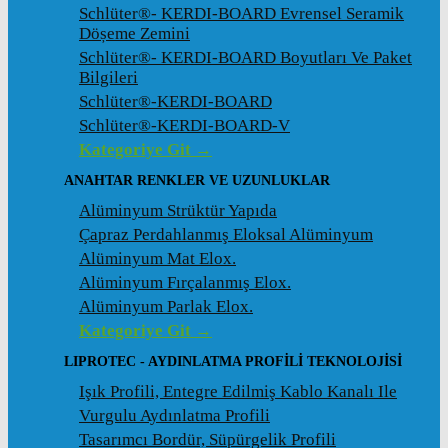
Schlüter®- KERDI-BOARD Evrensel Seramik
Döșeme Zemini
Schlüter®- KERDI-BOARD Boyutları Ve Paket
Bilgileri
Schlüter®-KERDI-BOARD
Schlüter®-KERDI-BOARD-V
Kategoriye Git →
ANAHTAR RENKLER VE UZUNLUKLAR
Alüminyum Strüktür Yapıda
Çapraz Perdahlanmış Eloksal Alüminyum
Alüminyum Mat Elox.
Alüminyum Fırçalanmış Elox.
Alüminyum Parlak Elox.
Kategoriye Git →
LIPROTEC - AYDINLATMA PROFILI TEKNOLOJISI
Işık Profili, Entegre Edilmiş Kablo Kanalı Ile
Vurgulu Aydınlatma Profili
Tasarımcı Bordür, Süpürgelik Profili