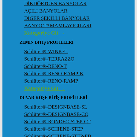
DİKDÖRTGEN BANYOLAR
AÇILI BANYOLAR
DİĞER ŞEKİLLİ BANYOLAR
BANYO TAMAMLAYICILARI
Kategoriye Git →
ZEMIN BITIŞ PROFILLERI
Schlüter®-WINKEL
Schlüter®-TERRAZZO
Schlüter®-RENO-T
Schlüter®-RENO-RAMP-K
Schlüter®-RENO-RAMP
Kategoriye Git →
DUVAR KÖŞE BITIŞ PROFILLERI
Schlüter®-DESIGNBASE-SL
Schlüter®-DESIGNBASE-CQ
Schlüter®-RONDEC-STEP-CT
Schlüter®-SCHIENE-STEP
Schlüter®-SCHIENE-STEP-EB