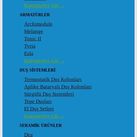
Kategoriye Git →
ARMATÜRLER
Archimodule
Melange
Tonic II
Tyria
Esla
Kategoriye Git →
DUŞ SISTEMLERI
Termostatik Duş Kolonları
Aplike Bataryalı Duş Kolonları
Sürgülü Duş Sistemleri
Tepe Duşları
El Duş Setleri
Kategoriye Git →
SERAMIK ÜRÜNLER
Dea