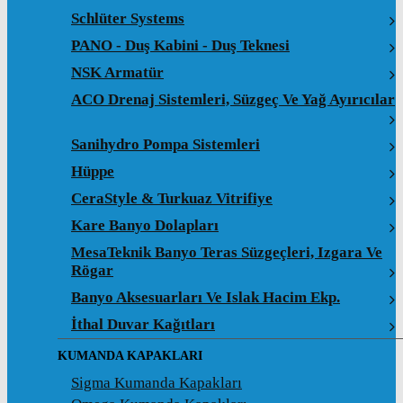
Schlüter Systems
PANO - Duş Kabini - Duş Teknesi
NSK Armatür
ACO Drenaj Sistemleri, Süzgeç Ve Yağ Ayırıcılar
Sanihydro Pompa Sistemleri
Hüppe
CeraStyle & Turkuaz Vitrifiye
Kare Banyo Dolapları
MesaTeknik Banyo Teras Süzgeçleri, Izgara Ve
Rögar
Banyo Aksesuarları Ve Islak Hacim Ekp.
İthal Duvar Kağıtları
KUMANDA KAPAKLARI
Sigma Kumanda Kapakları