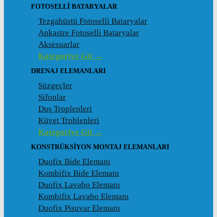
FOTOSELLI BATARYALAR
Tezgahüstü Fotoselli Bataryalar
Ankastre Fotoselli Bataryalar
Aksesuarlar
Kategoriye Git →
DRENAJ ELEMANLARI
Süzgeçler
Sifonlar
Duş Troplenleri
Küvet Troblenleri
Kategoriye Git →
KONSTRÜKSIYON MONTAJ ELEMANLARI
Duofix Bide Elemanı
Kombifix Bide Elemanı
Duofix Lavabo Elemanı
Kombifix Lavabo Elemanı
Duofix Pisuvar Elemanı