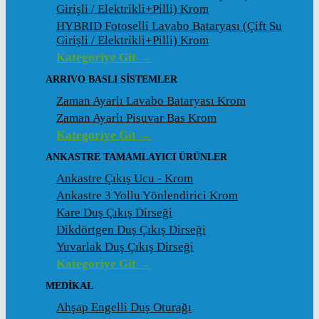
Girişli / Elektrikli+Pilli) Krom
HYBRID Fotoselli Lavabo Bataryası (Çift Su
Girişli / Elektrikli+Pilli) Krom
Kategoriye Git →
ARRIVO BASLI SİSTEMLER
Zaman Ayarlı Lavabo Bataryası Krom
Zaman Ayarlı Pisuvar Bas Krom
Kategoriye Git →
ANKASTRE TAMAMLAYICI ÜRÜNLER
Ankastre Çıkış Ucu - Krom
Ankastre 3 Yollu Yönlendirici Krom
Kare Duş Çıkış Dirseği
Dikdörtgen Duş Çıkış Dirseği
Yuvarlak Duş Çıkış Dirseği
Kategoriye Git →
MEDİKAL
Ahşap Engelli Duş Oturağı