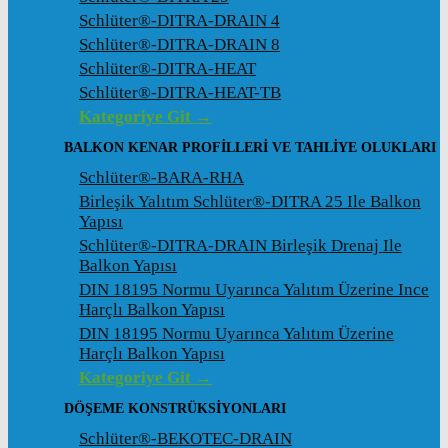
Schlüter®-DITRA-DRAIN 4
Schlüter®-DITRA-DRAIN 8
Schlüter®-DITRA-HEAT
Schlüter®-DITRA-HEAT-TB
Kategoriye Git →
BALKON KENAR PROFILLERI VE TAHLIYE OLUKLARI
Schlüter®-BARA-RHA
Birleşik Yalıtım Schlüter®-DITRA 25 Ile Balkon
Yapısı
Schlüter®-DITRA-DRAIN Birleşik Drenaj Ile
Balkon Yapısı
DIN 18195 Normu Uyarınca Yalıtım Üzerine Ince
Harçlı Balkon Yapısı
DIN 18195 Normu Uyarınca Yalıtım Üzerine
Harçlı Balkon Yapısı
Kategoriye Git →
DÖŞEME KONSTRÜKSIYONLARI
Schlüter®-BEKOTEC-DRAIN