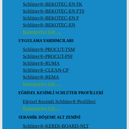
Schlüter®-BEKOTEC-EN FK
Schlüter®-BEKOTEC-EN FTS
Schlüter®-BEKOTEC-EN F
Schlüter®-BEKOTEC-EN
Kategoriye Git →
UYGULAMA YARDIMCILARI
Schlüter®-PROCUT-TSM
Schlüter®-PROCUT-PSF
Schlüter®-RUMA
Schlüter®-CLEAN-CP
Schlüter®-REMA
Kategoriye Git →
EĞRISEL KESIMLI SCHLÜTER PROFILLERI
Eğrisel Kesimli Schlüter® Profilleri
Kategoriye Git →
SERAMIK DÖŞEME ALT ZEMINI
Schlüter®-KERDI-BOARD-NLT