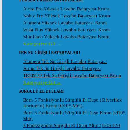
YÜKSEK LAVABO BATARYALARI
Alora Pro Yüksek Lavabo Bataryası Krom
Nobia Pro Yüksek Lavabo Bataryası Krom
Alamera Yüksek Lavabo Bataryası Krom
Visia Plus Yüksek Lavabo Bataryası Krom
Miniliada Yüksek Lavabo Bataryası Krom
Kategoriye Git →
TEK SU GİRİŞLİ BATARYALARI
Alamera Tek Su Girişli Lavabo Bataryası
Arnıa Tek Su Girişli Lavabo Bataryası
TRENTO Tek Su Girişli Lavabo Bataryası Krom
Kategoriye Git →
SÜRGÜLÜ EL DUŞLARI
Born 5 Fonksiyonlu Sürgülü El Duşu (Silverflex
Hortumlu) Krom (ø105 Mm)
Born 5 Fonksiyonlu Sürgülü El Duşu Krom (ø105
Mm)
3 Fonksiyonlu Sürgülü El Duşu Altın (120x120