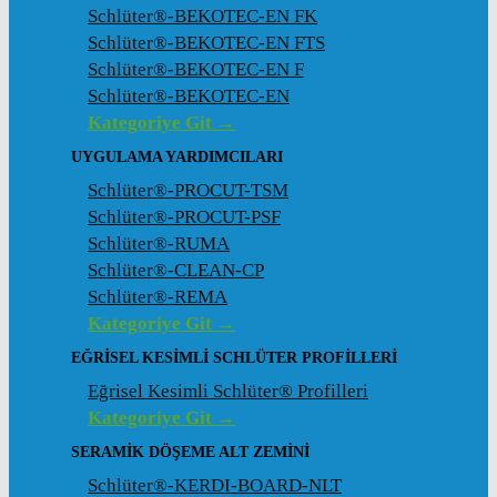
Schlüter®-BEKOTEC-EN FK
Schlüter®-BEKOTEC-EN FTS
Schlüter®-BEKOTEC-EN F
Schlüter®-BEKOTEC-EN
Kategoriye Git →
UYGULAMA YARDIMCILARI
Schlüter®-PROCUT-TSM
Schlüter®-PROCUT-PSF
Schlüter®-RUMA
Schlüter®-CLEAN-CP
Schlüter®-REMA
Kategoriye Git →
EĞRISEL KESIMLI SCHLÜTER PROFILLERI
Eğrisel Kesimli Schlüter® Profilleri
Kategoriye Git →
SERAMIK DÖŞEME ALT ZEMINI
Schlüter®-KERDI-BOARD-NLT