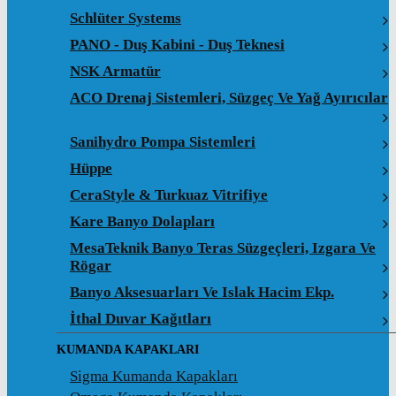
Schlüter Systems
PANO - Duş Kabini - Duş Teknesi
NSK Armatür
ACO Drenaj Sistemleri, Süzgeç Ve Yağ Ayırıcılar
Sanihydro Pompa Sistemleri
Hüppe
CeraStyle & Turkuaz Vitrifiye
Kare Banyo Dolapları
MesaTeknik Banyo Teras Süzgeçleri, Izgara Ve
Rögar
Banyo Aksesuarları Ve Islak Hacim Ekp.
İthal Duvar Kağıtları
KUMANDA KAPAKLARI
Sigma Kumanda Kapakları