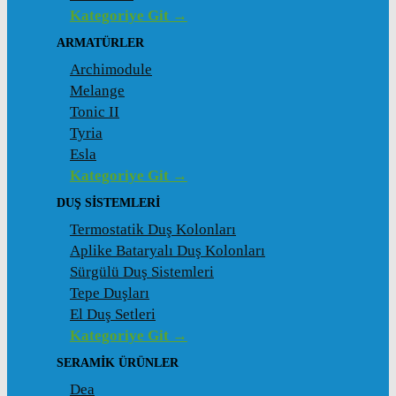
Kategoriye Git →
ARMATÜRLER
Archimodule
Melange
Tonic II
Tyria
Esla
Kategoriye Git →
DUŞ SISTEMLERI
Termostatik Duş Kolonları
Aplike Bataryalı Duş Kolonları
Sürgülü Duş Sistemleri
Tepe Duşları
El Duş Setleri
Kategoriye Git →
SERAMIK ÜRÜNLER
Dea