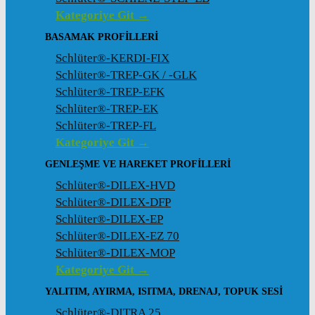
Kategoriye Git →
BASAMAK PROFILLERI
Schlüter®-KERDI-FIX
Schlüter®-TREP-GK / -GLK
Schlüter®-TREP-EFK
Schlüter®-TREP-EK
Schlüter®-TREP-FL
Kategoriye Git →
GENLEŞME VE HAREKET PROFILLERI
Schlüter®-DILEX-HVD
Schlüter®-DILEX-DFP
Schlüter®-DILEX-EP
Schlüter®-DILEX-EZ 70
Schlüter®-DILEX-MOP
Kategoriye Git →
YALITIM, AYIRMA, ISITMA, DRENAJ, TOPUK SESI
Schlüter®-DITRA 25