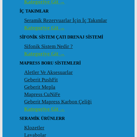
Kategoriye Git →
İÇ TAKIMLAR
Seramik Rezervuarlar İçin İç Takımlar
Kategoriye Git →
SIFONIK SISTEM ÇATI DRENAJ SISTEMI
Sifonik Sistem Nedir ?
Kategoriye Git →
MAPRESS BORU SISTEMLERI
Aletler Ve Aksesuarlar
Geberit PushFit
Geberit Mepla
Mapress CuNiFe
Geberit Mapress Karbon Çeliği
Kategoriye Git →
SERAMIK ÜRÜNLERR
Klozetler
Lavabolar