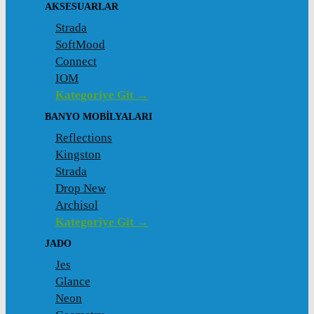
AKSESUARLAR
Strada
SoftMood
Connect
IOM
Kategoriye Git →
BANYO MOBILYALARI
Reflections
Kingston
Strada
Drop New
Archisol
Kategoriye Git →
JADO
Jes
Glance
Neon