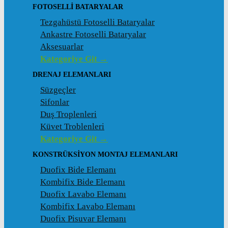
FOTOSELLI BATARYALAR
Tezgahüstü Fotoselli Bataryalar
Ankastre Fotoselli Bataryalar
Aksesuarlar
Kategoriye Git →
DRENAJ ELEMANLARI
Süzgeçler
Sifonlar
Duş Troplenleri
Küvet Troblenleri
Kategoriye Git →
KONSTRÜKSIYON MONTAJ ELEMANLARI
Duofix Bide Elemanı
Kombifix Bide Elemanı
Duofix Lavabo Elemanı
Kombifix Lavabo Elemanı
Duofix Pisuvar Elemanı