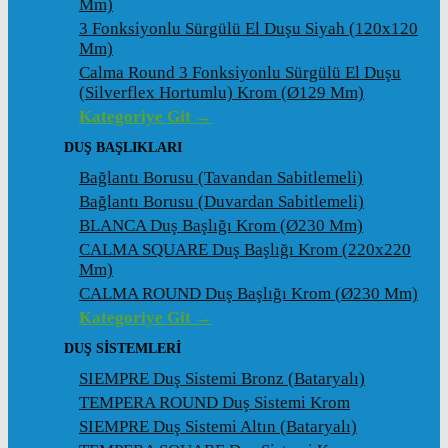
Mm)
3 Fonksiyonlu Sürgülü El Duşu Siyah (120x120
Mm)
Calma Round 3 Fonksiyonlu Sürgülü El Duşu
(Silverflex Hortumlu) Krom (ø129 Mm)
Kategoriye Git →
DUŞ BAŞLIKLARI
Bağlantı Borusu (Tavandan Sabitlemeli)
Bağlantı Borusu (Duvardan Sabitlemeli)
BLANCA Duş Başlığı Krom (ø230 Mm)
CALMA SQUARE Duş Başlığı Krom (220x220
Mm)
CALMA ROUND Duş Başlığı Krom (ø230 Mm)
Kategoriye Git →
DUŞ SİSTEMLERİ
SIEMPRE Duş Sistemi Bronz (Bataryalı)
TEMPERA ROUND Duş Sistemi Krom
SIEMPRE Duş Sistemi Altın (Bataryalı)