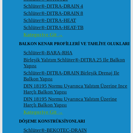
Schlüter®-DITRA-DRAIN 4
Schlüter®-DITRA-DRAIN 8
Schlüter®-DITRA-HEAT
Schlüter®-DITRA-HEAT-TB
Kategoriye Git →
BALKON KENAR PROFILLERI VE TAHLIYE OLUKLARI
Schlüter®-BARA-RHA
Birleşik Yalıtım Schlüter®-DITRA 25 Ile Balkon
Yapısı
Schlüter®-DITRA-DRAIN Birleşik Drenaj Ile
Balkon Yapısı
DIN 18195 Normu Uyarınca Yalıtım Üzerine Ince
Harçlı Balkon Yapısı
DIN 18195 Normu Uyarınca Yalıtım Üzerine
Harçlı Balkon Yapısı
Kategoriye Git →
DÖŞEME KONSTRÜKSIYONLARI
Schlüter®-BEKOTEC-DRAIN