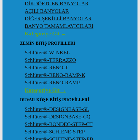
DİKDÖRTGEN BANYOLAR
AÇILI BANYOLAR
DİĞER ŞEKİLLİ BANYOLAR
BANYO TAMAMLAYICILARI
Kategoriye Git →
ZEMIN BITIŞ PROFILLERI
Schlüter®-WINKEL
Schlüter®-TERRAZZO
Schlüter®-RENO-T
Schlüter®-RENO-RAMP-K
Schlüter®-RENO-RAMP
Kategoriye Git →
DUVAR KÖŞE BITIŞ PROFILLERI
Schlüter®-DESIGNBASE-SL
Schlüter®-DESIGNBASE-CQ
Schlüter®-RONDEC-STEP-CT
Schlüter®-SCHIENE-STEP
Schlüter®-SCHIENE-STEP-EB