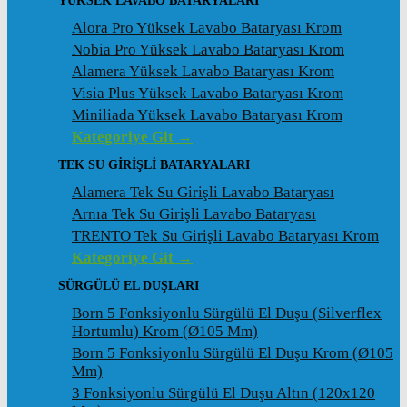
YÜKSEK LAVABO BATARYALARI
Alora Pro Yüksek Lavabo Bataryası Krom
Nobia Pro Yüksek Lavabo Bataryası Krom
Alamera Yüksek Lavabo Bataryası Krom
Visia Plus Yüksek Lavabo Bataryası Krom
Miniliada Yüksek Lavabo Bataryası Krom
Kategoriye Git →
TEK SU GİRİŞLİ BATARYALARI
Alamera Tek Su Girişli Lavabo Bataryası
Arnıa Tek Su Girişli Lavabo Bataryası
TRENTO Tek Su Girişli Lavabo Bataryası Krom
Kategoriye Git →
SÜRGÜLÜ EL DUŞLARI
Born 5 Fonksiyonlu Sürgülü El Duşu (Silverflex
Hortumlu) Krom (ø105 Mm)
Born 5 Fonksiyonlu Sürgülü El Duşu Krom (ø105
Mm)
3 Fonksiyonlu Sürgülü El Duşu Altın (120x120