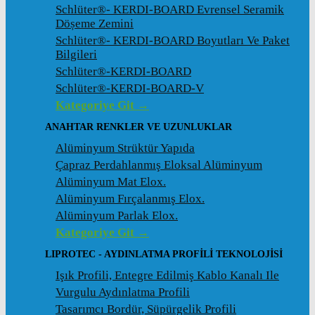
Schlüter®- KERDI-BOARD Evrensel Seramik
Döșeme Zemini
Schlüter®- KERDI-BOARD Boyutları Ve Paket
Bilgileri
Schlüter®-KERDI-BOARD
Schlüter®-KERDI-BOARD-V
Kategoriye Git →
ANAHTAR RENKLER VE UZUNLUKLAR
Alüminyum Strüktür Yapıda
Çapraz Perdahlanmış Eloksal Alüminyum
Alüminyum Mat Elox.
Alüminyum Fırçalanmış Elox.
Alüminyum Parlak Elox.
Kategoriye Git →
LIPROTEC - AYDINLATMA PROFILI TEKNOLOJISI
Işık Profili, Entegre Edilmiş Kablo Kanalı Ile
Vurgulu Aydınlatma Profili
Tasarımcı Bordür, Süpürgelik Profili