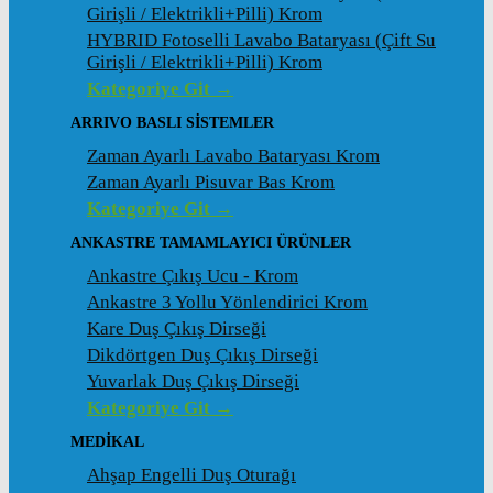
Girişli / Elektrikli+Pilli) Krom
HYBRID Fotoselli Lavabo Bataryası (Çift Su
Girişli / Elektrikli+Pilli) Krom
Kategoriye Git →
ARRIVO BASLI SİSTEMLER
Zaman Ayarlı Lavabo Bataryası Krom
Zaman Ayarlı Pisuvar Bas Krom
Kategoriye Git →
ANKASTRE TAMAMLAYICI ÜRÜNLER
Ankastre Çıkış Ucu - Krom
Ankastre 3 Yollu Yönlendirici Krom
Kare Duş Çıkış Dirseği
Dikdörtgen Duş Çıkış Dirseği
Yuvarlak Duş Çıkış Dirseği
Kategoriye Git →
MEDİKAL
Ahşap Engelli Duş Oturağı