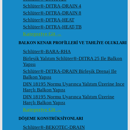
Schlüter®-DITRA-DRAIN 4
Schlüter®-DITRA-DRAIN 8
Schlüter®-DITRA-HEAT
Schlüter®-DITRA-HEAT-TB
Kategoriye Git →
BALKON KENAR PROFILLERI VE TAHLIYE OLUKLARI
Schlüter®-BARA-RHA
Birleşik Yalıtım Schlüter®-DITRA 25 Ile Balkon
Yapısı
Schlüter®-DITRA-DRAIN Birleşik Drenaj Ile
Balkon Yapısı
DIN 18195 Normu Uyarınca Yalıtım Üzerine Ince
Harçlı Balkon Yapısı
DIN 18195 Normu Uyarınca Yalıtım Üzerine
Harçlı Balkon Yapısı
Kategoriye Git →
DÖŞEME KONSTRÜKSIYONLARI
Schlüter®-BEKOTEC-DRAIN