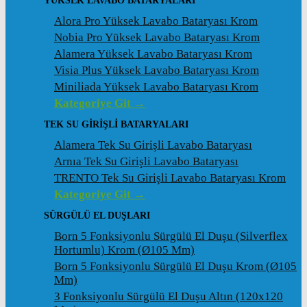
YÜKSEK LAVABO BATARYALARI
Alora Pro Yüksek Lavabo Bataryası Krom
Nobia Pro Yüksek Lavabo Bataryası Krom
Alamera Yüksek Lavabo Bataryası Krom
Visia Plus Yüksek Lavabo Bataryası Krom
Miniliada Yüksek Lavabo Bataryası Krom
Kategoriye Git →
TEK SU GİRİŞLİ BATARYALARI
Alamera Tek Su Girişli Lavabo Bataryası
Arnıa Tek Su Girişli Lavabo Bataryası
TRENTO Tek Su Girişli Lavabo Bataryası Krom
Kategoriye Git →
SÜRGÜLÜ EL DUŞLARI
Born 5 Fonksiyonlu Sürgülü El Duşu (Silverflex
Hortumlu) Krom (ø105 Mm)
Born 5 Fonksiyonlu Sürgülü El Duşu Krom (ø105
Mm)
3 Fonksiyonlu Sürgülü El Duşu Altın (120x120