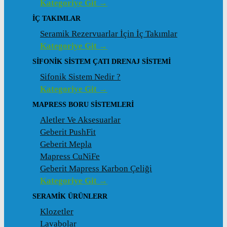
Kategoriye Git →
İÇ TAKIMLAR
Seramik Rezervuarlar İçin İç Takımlar
Kategoriye Git →
SIFONIK SISTEM ÇATI DRENAJ SISTEMI
Sifonik Sistem Nedir ?
Kategoriye Git →
MAPRESS BORU SISTEMLERI
Aletler Ve Aksesuarlar
Geberit PushFit
Geberit Mepla
Mapress CuNiFe
Geberit Mapress Karbon Çeliği
Kategoriye Git →
SERAMIK ÜRÜNLERR
Klozetler
Lavabolar