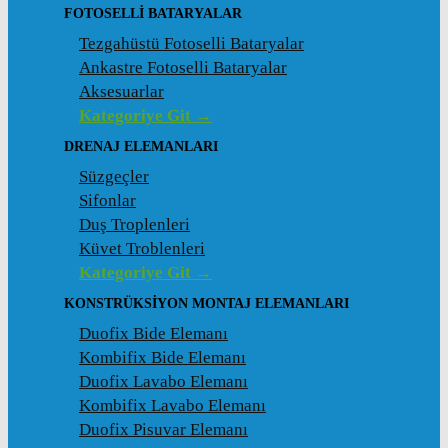
FOTOSELLI BATARYALAR
Tezgahüstü Fotoselli Bataryalar
Ankastre Fotoselli Bataryalar
Aksesuarlar
Kategoriye Git →
DRENAJ ELEMANLARI
Süzgeçler
Sifonlar
Duş Troplenleri
Küvet Troblenleri
Kategoriye Git →
KONSTRÜKSIYON MONTAJ ELEMANLARI
Duofix Bide Elemanı
Kombifix Bide Elemanı
Duofix Lavabo Elemanı
Kombifix Lavabo Elemanı
Duofix Pisuvar Elemanı