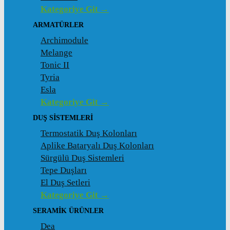
Kategoriye Git →
ARMATÜRLER
Archimodule
Melange
Tonic II
Tyria
Esla
Kategoriye Git →
DUŞ SISTEMLERI
Termostatik Duş Kolonları
Aplike Bataryalı Duş Kolonları
Sürgülü Duş Sistemleri
Tepe Duşları
El Duş Setleri
Kategoriye Git →
SERAMIK ÜRÜNLER
Dea