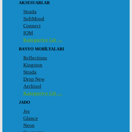
AKSESUARLAR
Strada
SoftMood
Connect
IOM
Kategoriye Git →
BANYO MOBILYALARI
Reflections
Kingston
Strada
Drop New
Archisol
Kategoriye Git →
JADO
Jes
Glance
Neon