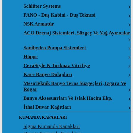
Schlüter Systems
PANO - Duş Kabini - Duş Teknesi
NSK Armatür
ACO Drenaj Sistemleri, Süzgeç Ve Yağ Ayırıcılar
Sanihydro Pompa Sistemleri
Hüppe
CeraStyle & Turkuaz Vitrifiye
Kare Banyo Dolapları
MesaTeknik Banyo Teras Süzgeçleri, Izgara Ve
Rögar
Banyo Aksesuarları Ve Islak Hacim Ekp.
İthal Duvar Kağıtları
KUMANDA KAPAKLARI
Sigma Kumanda Kapakları