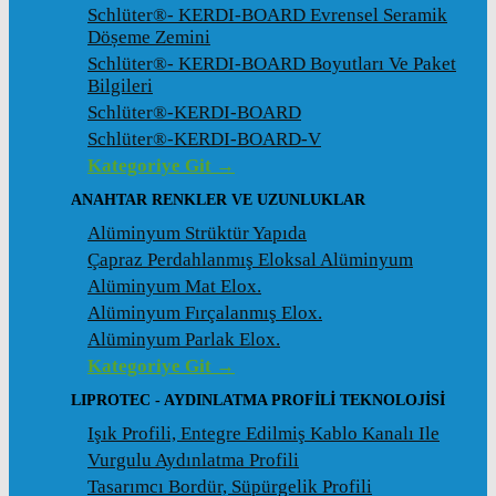
Schlüter®- KERDI-BOARD Evrensel Seramik
Döșeme Zemini
Schlüter®- KERDI-BOARD Boyutları Ve Paket
Bilgileri
Schlüter®-KERDI-BOARD
Schlüter®-KERDI-BOARD-V
Kategoriye Git →
ANAHTAR RENKLER VE UZUNLUKLAR
Alüminyum Strüktür Yapıda
Çapraz Perdahlanmış Eloksal Alüminyum
Alüminyum Mat Elox.
Alüminyum Fırçalanmış Elox.
Alüminyum Parlak Elox.
Kategoriye Git →
LIPROTEC - AYDINLATMA PROFILI TEKNOLOJISI
Işık Profili, Entegre Edilmiş Kablo Kanalı Ile
Vurgulu Aydınlatma Profili
Tasarımcı Bordür, Süpürgelik Profili