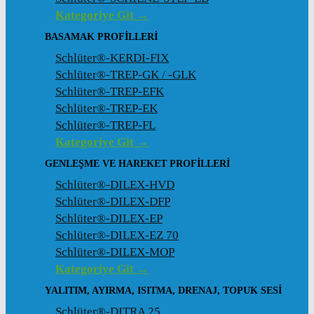
Kategoriye Git →
BASAMAK PROFILLERI
Schlüter®-KERDI-FIX
Schlüter®-TREP-GK / -GLK
Schlüter®-TREP-EFK
Schlüter®-TREP-EK
Schlüter®-TREP-FL
Kategoriye Git →
GENLEŞME VE HAREKET PROFILLERI
Schlüter®-DILEX-HVD
Schlüter®-DILEX-DFP
Schlüter®-DILEX-EP
Schlüter®-DILEX-EZ 70
Schlüter®-DILEX-MOP
Kategoriye Git →
YALITIM, AYIRMA, ISITMA, DRENAJ, TOPUK SESI
Schlüter®-DITRA 25