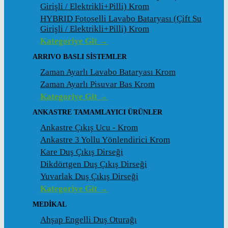
Girişli / Elektrikli+Pilli) Krom
HYBRID Fotoselli Lavabo Bataryası (Çift Su
Girişli / Elektrikli+Pilli) Krom
Kategoriye Git →
ARRIVO BASLI SİSTEMLER
Zaman Ayarlı Lavabo Bataryası Krom
Zaman Ayarlı Pisuvar Bas Krom
Kategoriye Git →
ANKASTRE TAMAMLAYICI ÜRÜNLER
Ankastre Çıkış Ucu - Krom
Ankastre 3 Yollu Yönlendirici Krom
Kare Duş Çıkış Dirseği
Dikdörtgen Duş Çıkış Dirseği
Yuvarlak Duş Çıkış Dirseği
Kategoriye Git →
MEDİKAL
Ahşap Engelli Duş Oturağı