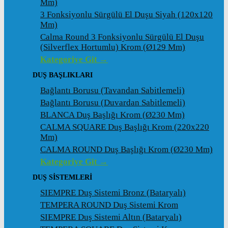
Mm)
3 Fonksiyonlu Sürgülü El Duşu Siyah (120x120
Mm)
Calma Round 3 Fonksiyonlu Sürgülü El Duşu
(Silverflex Hortumlu) Krom (ø129 Mm)
Kategoriye Git →
DUŞ BAŞLIKLARI
Bağlantı Borusu (Tavandan Sabitlemeli)
Bağlantı Borusu (Duvardan Sabitlemeli)
BLANCA Duş Başlığı Krom (ø230 Mm)
CALMA SQUARE Duş Başlığı Krom (220x220
Mm)
CALMA ROUND Duş Başlığı Krom (ø230 Mm)
Kategoriye Git →
DUŞ SİSTEMLERİ
SIEMPRE Duş Sistemi Bronz (Bataryalı)
TEMPERA ROUND Duş Sistemi Krom
SIEMPRE Duş Sistemi Altın (Bataryalı)