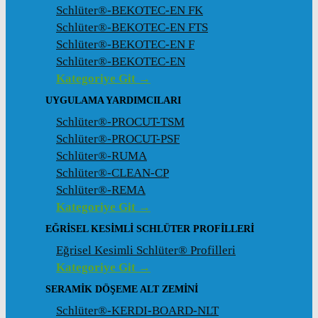
Schlüter®-BEKOTEC-EN FK
Schlüter®-BEKOTEC-EN FTS
Schlüter®-BEKOTEC-EN F
Schlüter®-BEKOTEC-EN
Kategoriye Git →
UYGULAMA YARDIMCILARI
Schlüter®-PROCUT-TSM
Schlüter®-PROCUT-PSF
Schlüter®-RUMA
Schlüter®-CLEAN-CP
Schlüter®-REMA
Kategoriye Git →
EĞRISEL KESIMLI SCHLÜTER PROFILLERI
Eğrisel Kesimli Schlüter® Profilleri
Kategoriye Git →
SERAMIK DÖŞEME ALT ZEMINI
Schlüter®-KERDI-BOARD-NLT