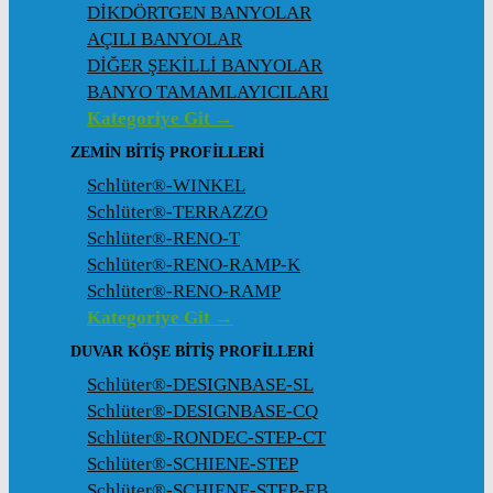
DİKDÖRTGEN BANYOLAR
AÇILI BANYOLAR
DİĞER ŞEKİLLİ BANYOLAR
BANYO TAMAMLAYICILARI
Kategoriye Git →
ZEMIN BITIŞ PROFILLERI
Schlüter®-WINKEL
Schlüter®-TERRAZZO
Schlüter®-RENO-T
Schlüter®-RENO-RAMP-K
Schlüter®-RENO-RAMP
Kategoriye Git →
DUVAR KÖŞE BITIŞ PROFILLERI
Schlüter®-DESIGNBASE-SL
Schlüter®-DESIGNBASE-CQ
Schlüter®-RONDEC-STEP-CT
Schlüter®-SCHIENE-STEP
Schlüter®-SCHIENE-STEP-EB