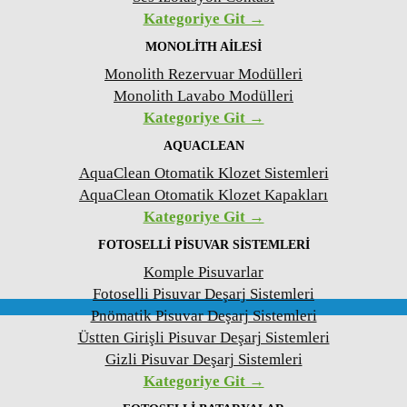
Kategoriye Git →
MONOLITH AILESI
Monolith Rezervuar Modülleri
Monolith Lavabo Modülleri
Kategoriye Git →
AQUACLEAN
AquaClean Otomatik Klozet Sistemleri
AquaClean Otomatik Klozet Kapakları
Kategoriye Git →
FOTOSELLI PISUVAR SISTEMLERI
Komple Pisuvarlar
Fotoselli Pisuvar Deşarj Sistemleri
Pnömatik Pisuvar Deşarj Sistemleri
Üstten Girişli Pisuvar Deşarj Sistemleri
Gizli Pisuvar Deşarj Sistemleri
Kategoriye Git →