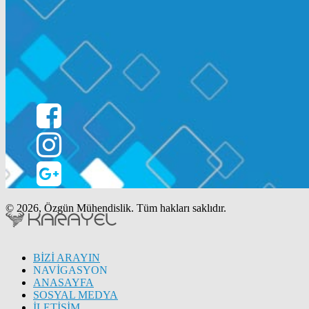
© 2026, Özgün Mühendislik. Tüm hakları saklıdır.
BİZİ ARAYIN
NAVİGASYON
ANASAYFA
SOSYAL MEDYA
İLETİŞİM