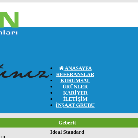
ANASAYFA
REFERANSLAR
KURUMSAL
ÜRÜNLER
KARIYER
İLETIŞIM
İNŞAAT GRUBU
Geberit
Ideal Standard
cm