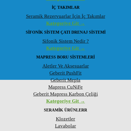
İÇ TAKIMLAR
Seramik Rezervuarlar İçin İç Takımlar
Kategoriye Git →
SIFONIK SISTEM ÇATI DRENAJ SISTEMI
Sifonik Sistem Nedir ?
Kategoriye Git →
MAPRESS BORU SISTEMLERI
Aletler Ve Aksesuarlar
Geberit PushFit
Geberit Mepla
Mapress CuNiFe
Geberit Mapress Karbon Çeliği
Kategoriye Git →
SERAMIK ÜRÜNLERR
Klozetler
Lavabolar