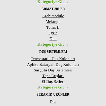
Kategoriye Git →
ARMATÜRLER
Archimodule
Melange
Tonic II
Tyria
Esla
Kategoriye Git →
DUŞ SISTEMLERI
Termostatik Duş Kolonları
Aplike Bataryalı Duş Kolonları
Sürgülü Duş Sistemleri
Tepe Duşları
El Duş Setleri
Kategoriye Git →
SERAMIK ÜRÜNLER
Dea