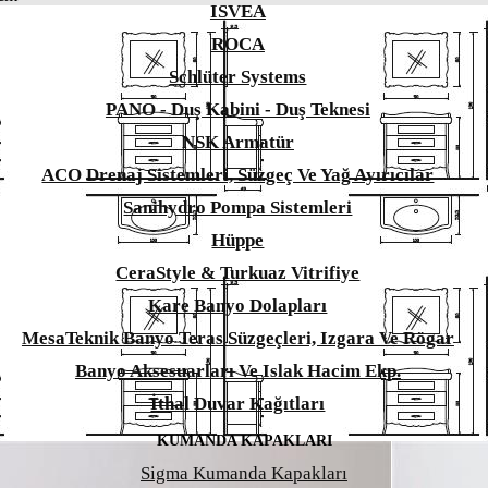
ISVEA
ROCA
Schlüter Systems
PANO - Duş Kabini - Duş Teknesi
NSK Armatür
ACO Drenaj Sistemleri, Süzgeç Ve Yağ Ayırıcılar
Sanihydro Pompa Sistemleri
Hüppe
CeraStyle & Turkuaz Vitrifiye
Kare Banyo Dolapları
MesaTeknik Banyo Teras Süzgeçleri, Izgara Ve Rögar
Banyo Aksesuarları Ve Islak Hacim Ekp.
İthal Duvar Kağıtları
KUMANDA KAPAKLARI
Sigma Kumanda Kapakları