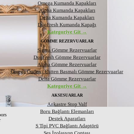
Omega Kumanda Kapakları
Alpha Kumanda Kapakları
Delta Kumanda Kapakları
DuoFresh Kumanda Kapağı
Kategoriye Git →
GÖMME REZERVUARLAR
Sigma Gömme Rezervuarlar
DuoFresh Gömme Rezervuarlar
Alpha Gömme Rezervuarlar
Omega Önden / Üstten Basmalı Gömme Rezervuarlar
Delta Gömme Rezervuarlar
Kategoriye Git →
AKSESUARLAR
Ankastre Stop Valf
Boru Bağlantı Elemanları
ors
Destek Aparatları
r
S Tipi PVC Bağlantı Adaptörü
Ses İzolasyon Contası