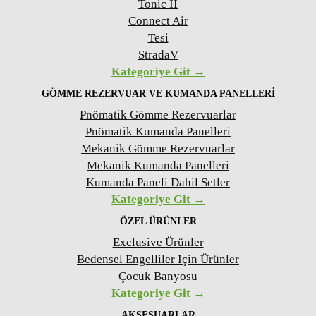
Tonic II
Connect Air
Tesi
StradaV
Kategoriye Git →
GÖMME REZERVUAR VE KUMANDA PANELLERI
Pnömatik Gömme Rezervuarlar
Pnömatik Kumanda Panelleri
Mekanik Gömme Rezervuarlar
Mekanik Kumanda Panelleri
Kumanda Paneli Dahil Setler
Kategoriye Git →
ÖZEL ÜRÜNLER
Exclusive Ürünler
Bedensel Engelliler Için Ürünler
Çocuk Banyosu
Kategoriye Git →
AKSESUARLAR