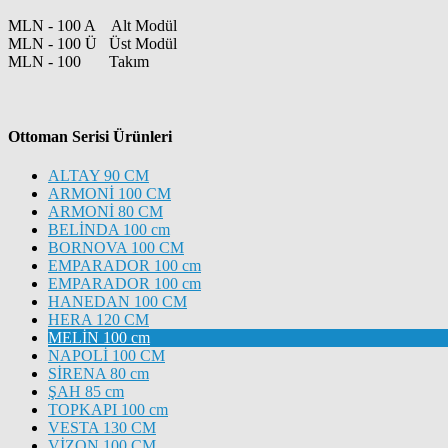
MLN - 100 A Alt Modül
MLN - 100 Ü Üst Modül
MLN - 100 Takım
Ottoman Serisi Ürünleri
ALTAY 90 CM
ARMONİ 100 CM
ARMONİ 80 CM
BELİNDA 100 cm
BORNOVA 100 CM
EMPARADOR 100 cm
EMPARADOR 100 cm
HANEDAN 100 CM
HERA 120 CM
MELİN 100 cm
NAPOLİ 100 CM
SİRENA 80 cm
ŞAH 85 cm
TOPKAPI 100 cm
VESTA 130 CM
VİZON 100 CM