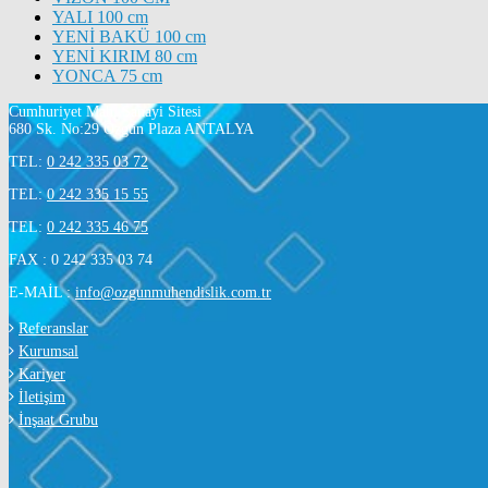
YALI 100 cm
YENİ BAKÜ 100 cm
YENİ KIRIM 80 cm
YONCA 75 cm
Cumhuriyet Mah. Sanayi Sitesi
680 Sk. No:29 Özgün Plaza ANTALYA
TEL:
0 242 335 03 72
TEL:
0 242 335 15 55
TEL:
0 242 335 46 75
FAX : 0 242 335 03 74
E-MAİL :
info@ozgunmuhendislik.com.tr
Referanslar
Kurumsal
Kariyer
İletişim
İnşaat Grubu