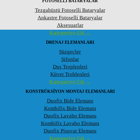
FOTOSELLI BATARYALAR
Tezgahüstü Fotoselli Bataryalar
Ankastre Fotoselli Bataryalar
Aksesuarlar
Kategoriye Git →
DRENAJ ELEMANLARI
Süzgeçler
Sifonlar
Duş Troplenleri
Küvet Troblenleri
Kategoriye Git →
KONSTRÜKSIYON MONTAJ ELEMANLARI
Duofix Bide Elemanı
Kombifix Bide Elemanı
Duofix Lavabo Elemanı
Kombifix Lavabo Elemanı
Duofix Pisuvar Elemanı
Kategoriye Git →