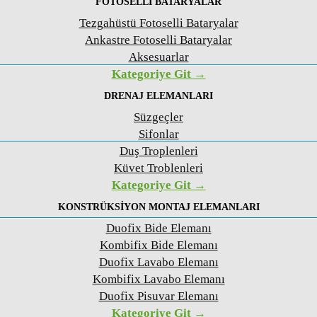
FOTOSELLI BATARYALAR
Tezgahüstü Fotoselli Bataryalar
Ankastre Fotoselli Bataryalar
Aksesuarlar
Kategoriye Git →
DRENAJ ELEMANLARI
Süzgeçler
Sifonlar
Duş Troplenleri
Küvet Troblenleri
Kategoriye Git →
KONSTRÜKSIYON MONTAJ ELEMANLARI
Duofix Bide Elemanı
Kombifix Bide Elemanı
Duofix Lavabo Elemanı
Kombifix Lavabo Elemanı
Duofix Pisuvar Elemanı
Kategoriye Git →