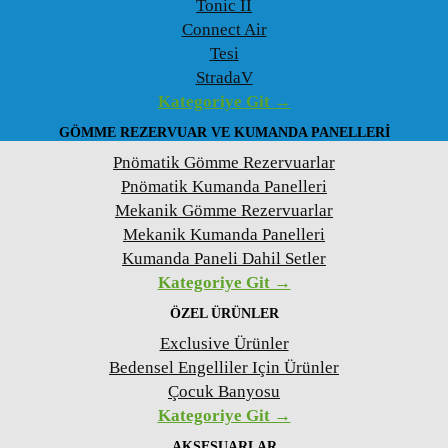
Tonic II
Connect Air
Tesi
StradaV
Kategoriye Git →
GÖMME REZERVUAR VE KUMANDA PANELLERI
Pnömatik Gömme Rezervuarlar
Pnömatik Kumanda Panelleri
Mekanik Gömme Rezervuarlar
Mekanik Kumanda Panelleri
Kumanda Paneli Dahil Setler
Kategoriye Git →
ÖZEL ÜRÜNLER
Exclusive Ürünler
Bedensel Engelliler Için Ürünler
Çocuk Banyosu
Kategoriye Git →
AKSESUARLAR