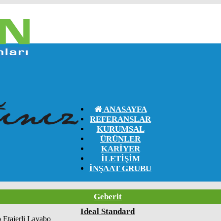
ANASAYFA
REFERANSLAR
KURUMSAL
ÜRÜNLER
KARIYER
İLETIŞIM
İNŞAAT GRUBU
Geberit
Ideal Standard
 Etajerli Lavabo