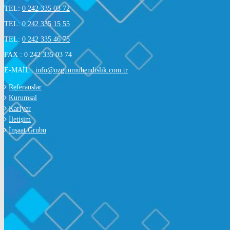
TEL:
0 242 335 03 72
TEL:
0 242 335 15 55
TEL:
0 242 335 46 75
FAX : 0 242 335 03 74
E-MAİL :
info@ozgunmuhendislik.com.tr
Referanslar
Kurumsal
Kariyer
İletişim
İnşaat Grubu