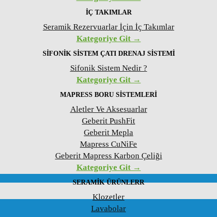
İÇ TAKIMLAR
Seramik Rezervuarlar İçin İç Takımlar
Kategoriye Git →
SIFONIK SISTEM ÇATI DRENAJ SISTEMI
Sifonik Sistem Nedir ?
Kategoriye Git →
MAPRESS BORU SISTEMLERI
Aletler Ve Aksesuarlar
Geberit PushFit
Geberit Mepla
Mapress CuNiFe
Geberit Mapress Karbon Çeliği
Kategoriye Git →
SERAMIK ÜRÜNLERR
Klozetler
Lavabolar