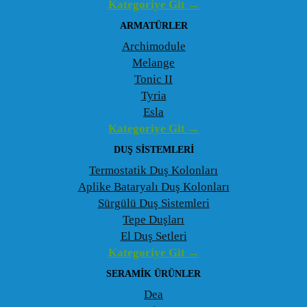
Kategoriye Git →
ARMATÜRLER
Archimodule
Melange
Tonic II
Tyria
Esla
Kategoriye Git →
DUŞ SISTEMLERI
Termostatik Duş Kolonları
Aplike Bataryalı Duş Kolonları
Sürgülü Duş Sistemleri
Tepe Duşları
El Duş Setleri
Kategoriye Git →
SERAMIK ÜRÜNLER
Dea