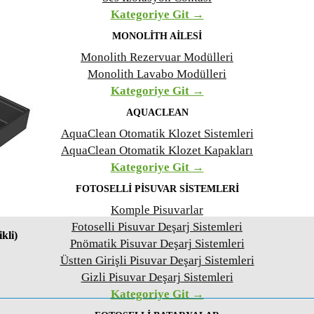
Kategoriye Git →
MONOLITH AILESI
Monolith Rezervuar Modülleri
Monolith Lavabo Modülleri
Kategoriye Git →
AQUACLEAN
AquaClean Otomatik Klozet Sistemleri
AquaClean Otomatik Klozet Kapakları
Kategoriye Git →
FOTOSELLI PISUVAR SISTEMLERI
Komple Pisuvarlar
Fotoselli Pisuvar Deşarj Sistemleri
kli)
Pnömatik Pisuvar Deşarj Sistemleri
Üstten Girişli Pisuvar Deşarj Sistemleri
Gizli Pisuvar Deşarj Sistemleri
Kategoriye Git →