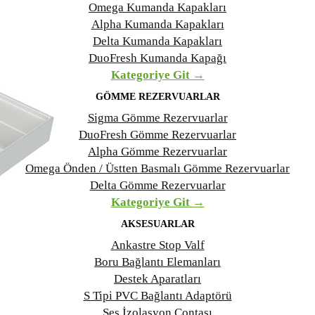
Omega Kumanda Kapakları
Alpha Kumanda Kapakları
Delta Kumanda Kapakları
DuoFresh Kumanda Kapağı
Kategoriye Git →
GÖMME REZERVUARLAR
Sigma Gömme Rezervuarlar
DuoFresh Gömme Rezervuarlar
Alpha Gömme Rezervuarlar
Omega Önden / Üstten Basmalı Gömme Rezervuarlar
Delta Gömme Rezervuarlar
Kategoriye Git →
AKSESUARLAR
Ankastre Stop Valf
Boru Bağlantı Elemanları
Destek Aparatları
S Tipi PVC Bağlantı Adaptörü
Ses İzolasyon Contası