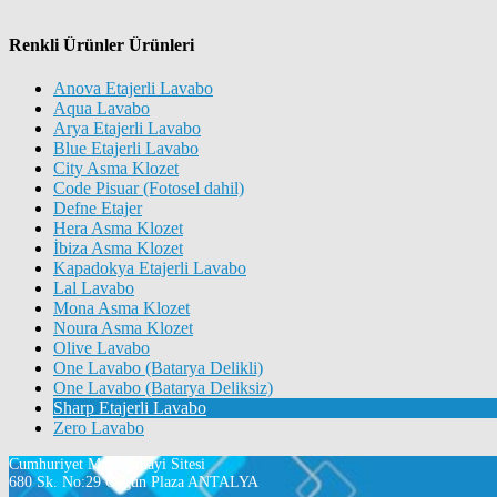
Renkli Ürünler Ürünleri
Anova Etajerli Lavabo
Aqua Lavabo
Arya Etajerli Lavabo
Blue Etajerli Lavabo
City Asma Klozet
Code Pisuar (Fotosel dahil)
Defne Etajer
Hera Asma Klozet
İbiza Asma Klozet
Kapadokya Etajerli Lavabo
Lal Lavabo
Mona Asma Klozet
Noura Asma Klozet
Olive Lavabo
One Lavabo (Batarya Delikli)
One Lavabo (Batarya Deliksiz)
Sharp Etajerli Lavabo
Zero Lavabo
Cumhuriyet Mah. Sanayi Sitesi
680 Sk. No:29 Özgün Plaza ANTALYA