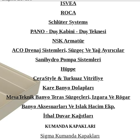
ISVEA
ROCA
Schlüter Systems
PANO - Duş Kabini - Duş Teknesi
NSK Armatür
ACO Drenaj Sistemleri, Süzgeç Ve Yağ Ayırıcılar
Sanihydro Pompa Sistemleri
Hüppe
CeraStyle & Turkuaz Vitrifiye
Kare Banyo Dolapları
MesaTeknik Banyo Teras Süzgeçleri, Izgara Ve Rögar
Banyo Aksesuarları Ve Islak Hacim Ekp.
İthal Duvar Kağıtları
KUMANDA KAPAKLARI
Sigma Kumanda Kapakları