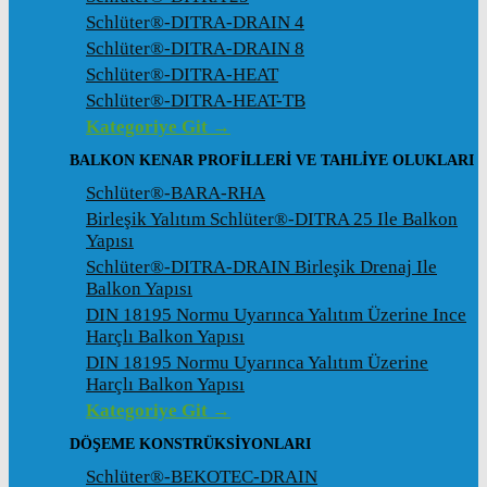
Schlüter®-DITRA-DRAIN 4
Schlüter®-DITRA-DRAIN 8
Schlüter®-DITRA-HEAT
Schlüter®-DITRA-HEAT-TB
Kategoriye Git →
BALKON KENAR PROFILLERI VE TAHLIYE OLUKLARI
Schlüter®-BARA-RHA
Birleşik Yalıtım Schlüter®-DITRA 25 Ile Balkon
Yapısı
Schlüter®-DITRA-DRAIN Birleşik Drenaj Ile
Balkon Yapısı
DIN 18195 Normu Uyarınca Yalıtım Üzerine Ince
Harçlı Balkon Yapısı
DIN 18195 Normu Uyarınca Yalıtım Üzerine
Harçlı Balkon Yapısı
Kategoriye Git →
DÖŞEME KONSTRÜKSIYONLARI
Schlüter®-BEKOTEC-DRAIN