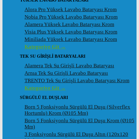
YÜKSEK LAVABO BATARYALARI
Alora Pro Yüksek Lavabo Bataryası Krom
Nobia Pro Yüksek Lavabo Bataryası Krom
Alamera Yüksek Lavabo Bataryası Krom
Visia Plus Yüksek Lavabo Bataryası Krom
Miniliada Yüksek Lavabo Bataryası Krom
Kategoriye Git →
TEK SU GİRİŞLİ BATARYALARI
Alamera Tek Su Girişli Lavabo Bataryası
Arnıa Tek Su Girişli Lavabo Bataryası
TRENTO Tek Su Girişli Lavabo Bataryası Krom
Kategoriye Git →
SÜRGÜLÜ EL DUŞLARI
Born 5 Fonksiyonlu Sürgülü El Duşu (Silverflex
Hortumlu) Krom (ø105 Mm)
Born 5 Fonksiyonlu Sürgülü El Duşu Krom (ø105
Mm)
3 Fonksiyonlu Sürgülü El Duşu Altın (120x120