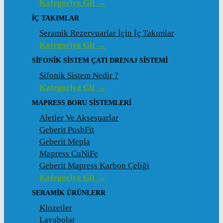
Kategoriye Git →
İÇ TAKIMLAR
Seramik Rezervuarlar İçin İç Takımlar
Kategoriye Git →
SIFONIK SISTEM ÇATI DRENAJ SISTEMI
Sifonik Sistem Nedir ?
Kategoriye Git →
MAPRESS BORU SISTEMLERI
Aletler Ve Aksesuarlar
Geberit PushFit
Geberit Mepla
Mapress CuNiFe
Geberit Mapress Karbon Çeliği
Kategoriye Git →
SERAMIK ÜRÜNLERR
Klozetler
Lavabolar