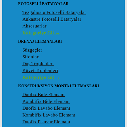
FOTOSELLI BATARYALAR
Tezgahüstü Fotoselli Bataryalar
Ankastre Fotoselli Bataryalar
Aksesuarlar
Kategoriye Git →
DRENAJ ELEMANLARI
Süzgeçler
Sifonlar
Duş Troplenleri
Küvet Troblenleri
Kategoriye Git →
KONSTRÜKSIYON MONTAJ ELEMANLARI
Duofix Bide Elemanı
Kombifix Bide Elemanı
Duofix Lavabo Elemanı
Kombifix Lavabo Elemanı
Duofix Pisuvar Elemanı