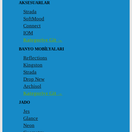
AKSESUARLAR
Strada
SoftMood
Connect
IOM
Kategoriye Git →
BANYO MOBILYALARI
Reflections
Kingston
Strada
Drop New
Archisol
Kategoriye Git →
JADO
Jes
Glance
Neon