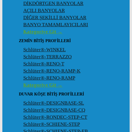
DİKDÖRTGEN BANYOLAR
AÇILI BANYOLAR
DİĞER ŞEKİLLİ BANYOLAR
BANYO TAMAMLAYICILARI
Kategoriye Git →
ZEMIN BITIŞ PROFILLERI
Schlüter®-WINKEL
Schlüter®-TERRAZZO
Schlüter®-RENO-T
Schlüter®-RENO-RAMP-K
Schlüter®-RENO-RAMP
Kategoriye Git →
DUVAR KÖŞE BITIŞ PROFILLERI
Schlüter®-DESIGNBASE-SL
Schlüter®-DESIGNBASE-CQ
Schlüter®-RONDEC-STEP-CT
Schlüter®-SCHIENE-STEP
Schlüter®-SCHIENE-STEP-EB