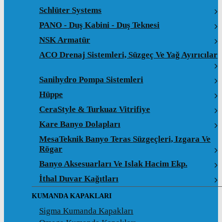
Schlüter Systems
PANO - Duş Kabini - Duş Teknesi
NSK Armatür
ACO Drenaj Sistemleri, Süzgeç Ve Yağ Ayırıcılar
Sanihydro Pompa Sistemleri
Hüppe
CeraStyle & Turkuaz Vitrifiye
Kare Banyo Dolapları
MesaTeknik Banyo Teras Süzgeçleri, Izgara Ve
Rögar
Banyo Aksesuarları Ve Islak Hacim Ekp.
İthal Duvar Kağıtları
KUMANDA KAPAKLARI
Sigma Kumanda Kapakları