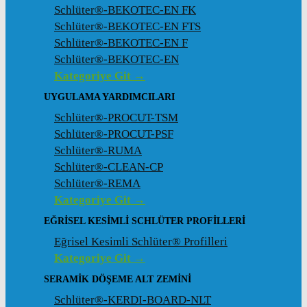
Schlüter®-BEKOTEC-EN FK
Schlüter®-BEKOTEC-EN FTS
Schlüter®-BEKOTEC-EN F
Schlüter®-BEKOTEC-EN
Kategoriye Git →
UYGULAMA YARDIMCILARI
Schlüter®-PROCUT-TSM
Schlüter®-PROCUT-PSF
Schlüter®-RUMA
Schlüter®-CLEAN-CP
Schlüter®-REMA
Kategoriye Git →
EĞRISEL KESIMLI SCHLÜTER PROFILLERI
Eğrisel Kesimli Schlüter® Profilleri
Kategoriye Git →
SERAMIK DÖŞEME ALT ZEMINI
Schlüter®-KERDI-BOARD-NLT