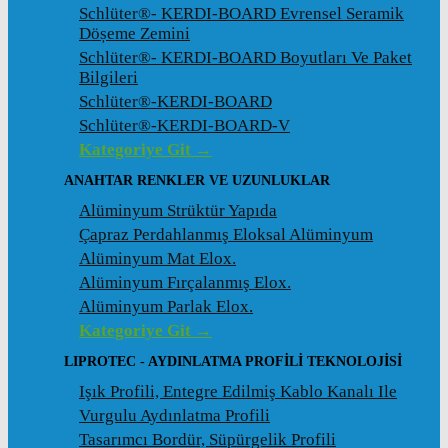
Schlüter®- KERDI-BOARD Evrensel Seramik
Döșeme Zemini
Schlüter®- KERDI-BOARD Boyutları Ve Paket
Bilgileri
Schlüter®-KERDI-BOARD
Schlüter®-KERDI-BOARD-V
Kategoriye Git →
ANAHTAR RENKLER VE UZUNLUKLAR
Alüminyum Strüktür Yapıda
Çapraz Perdahlanmış Eloksal Alüminyum
Alüminyum Mat Elox.
Alüminyum Fırçalanmış Elox.
Alüminyum Parlak Elox.
Kategoriye Git →
LIPROTEC - AYDINLATMA PROFILI TEKNOLOJISI
Işık Profili, Entegre Edilmiş Kablo Kanalı Ile
Vurgulu Aydınlatma Profili
Tasarımcı Bordür, Süpürgelik Profili