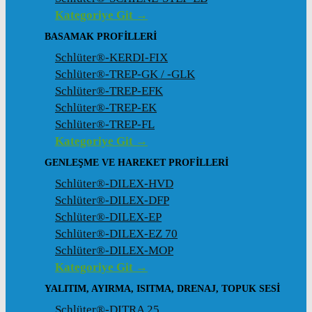
Kategoriye Git →
BASAMAK PROFILLERI
Schlüter®-KERDI-FIX
Schlüter®-TREP-GK / -GLK
Schlüter®-TREP-EFK
Schlüter®-TREP-EK
Schlüter®-TREP-FL
Kategoriye Git →
GENLEŞME VE HAREKET PROFILLERI
Schlüter®-DILEX-HVD
Schlüter®-DILEX-DFP
Schlüter®-DILEX-EP
Schlüter®-DILEX-EZ 70
Schlüter®-DILEX-MOP
Kategoriye Git →
YALITIM, AYIRMA, ISITMA, DRENAJ, TOPUK SESI
Schlüter®-DITRA 25