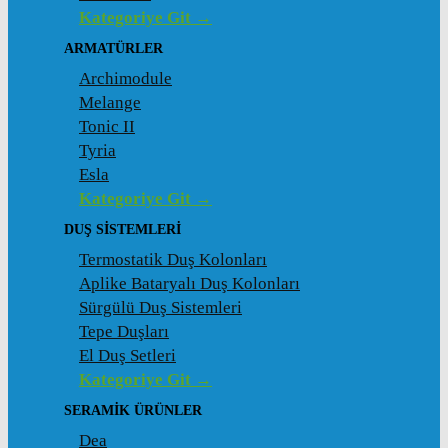
Kategoriye Git →
ARMATÜRLER
Archimodule
Melange
Tonic II
Tyria
Esla
Kategoriye Git →
DUŞ SISTEMLERI
Termostatik Duş Kolonları
Aplike Bataryalı Duş Kolonları
Sürgülü Duş Sistemleri
Tepe Duşları
El Duş Setleri
Kategoriye Git →
SERAMIK ÜRÜNLER
Dea