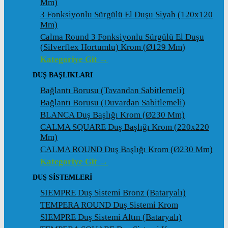
Mm)
3 Fonksiyonlu Sürgülü El Duşu Siyah (120x120
Mm)
Calma Round 3 Fonksiyonlu Sürgülü El Duşu
(Silverflex Hortumlu) Krom (ø129 Mm)
Kategoriye Git →
DUŞ BAŞLIKLARI
Bağlantı Borusu (Tavandan Sabitlemeli)
Bağlantı Borusu (Duvardan Sabitlemeli)
BLANCA Duş Başlığı Krom (ø230 Mm)
CALMA SQUARE Duş Başlığı Krom (220x220
Mm)
CALMA ROUND Duş Başlığı Krom (ø230 Mm)
Kategoriye Git →
DUŞ SİSTEMLERİ
SIEMPRE Duş Sistemi Bronz (Bataryalı)
TEMPERA ROUND Duş Sistemi Krom
SIEMPRE Duş Sistemi Altın (Bataryalı)