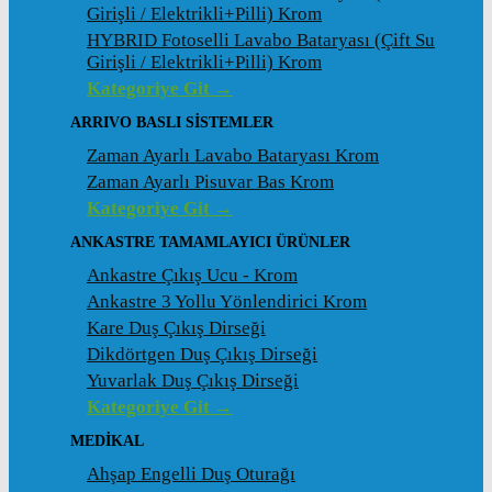
Girişli / Elektrikli+Pilli) Krom
HYBRID Fotoselli Lavabo Bataryası (Çift Su
Girişli / Elektrikli+Pilli) Krom
Kategoriye Git →
ARRIVO BASLI SİSTEMLER
Zaman Ayarlı Lavabo Bataryası Krom
Zaman Ayarlı Pisuvar Bas Krom
Kategoriye Git →
ANKASTRE TAMAMLAYICI ÜRÜNLER
Ankastre Çıkış Ucu - Krom
Ankastre 3 Yollu Yönlendirici Krom
Kare Duş Çıkış Dirseği
Dikdörtgen Duş Çıkış Dirseği
Yuvarlak Duş Çıkış Dirseği
Kategoriye Git →
MEDİKAL
Ahşap Engelli Duş Oturağı