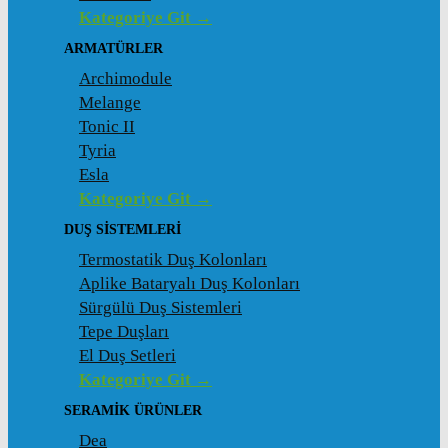
Kategoriye Git →
ARMATÜRLER
Archimodule
Melange
Tonic II
Tyria
Esla
Kategoriye Git →
DUŞ SISTEMLERI
Termostatik Duş Kolonları
Aplike Bataryalı Duş Kolonları
Sürgülü Duş Sistemleri
Tepe Duşları
El Duş Setleri
Kategoriye Git →
SERAMIK ÜRÜNLER
Dea