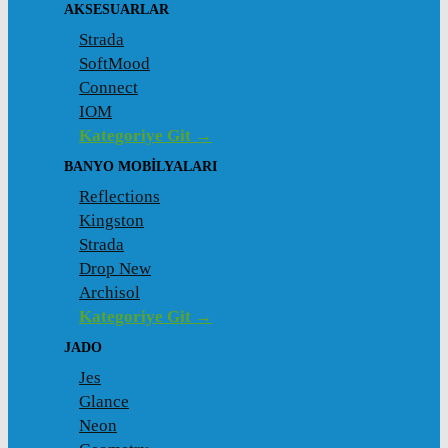
AKSESUARLAR
Strada
SoftMood
Connect
IOM
Kategoriye Git →
BANYO MOBILYALARI
Reflections
Kingston
Strada
Drop New
Archisol
Kategoriye Git →
JADO
Jes
Glance
Neon