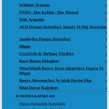
Schlüter Systems
PANO - Duş Kabini - Duş Teknesi
NSK Armatür
ACO Drenaj Sistemleri, Süzgeç Ve Yağ Ayırıcılar
Sanihydro Pompa Sistemleri
Hüppe
CeraStyle & Turkuaz Vitrifiye
Kare Banyo Dolapları
MesaTeknik Banyo Teras Süzgeçleri, Izgara Ve
Rögar
Banyo Aksesuarları Ve Islak Hacim Ekp.
İthal Duvar Kağıtları
KUMANDA KAPAKLARI
Sigma Kumanda Kapakları