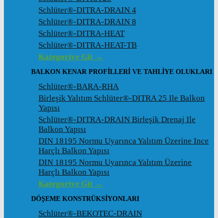
Schlüter®-DITRA-DRAIN 4
Schlüter®-DITRA-DRAIN 8
Schlüter®-DITRA-HEAT
Schlüter®-DITRA-HEAT-TB
Kategoriye Git →
BALKON KENAR PROFILLERI VE TAHLIYE OLUKLARI
Schlüter®-BARA-RHA
Birleşik Yalıtım Schlüter®-DITRA 25 Ile Balkon
Yapısı
Schlüter®-DITRA-DRAIN Birleşik Drenaj Ile
Balkon Yapısı
DIN 18195 Normu Uyarınca Yalıtım Üzerine Ince
Harçlı Balkon Yapısı
DIN 18195 Normu Uyarınca Yalıtım Üzerine
Harçlı Balkon Yapısı
Kategoriye Git →
DÖŞEME KONSTRÜKSIYONLARI
Schlüter®-BEKOTEC-DRAIN