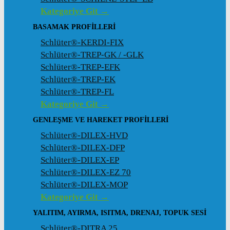
Kategoriye Git →
BASAMAK PROFILLERI
Schlüter®-KERDI-FIX
Schlüter®-TREP-GK / -GLK
Schlüter®-TREP-EFK
Schlüter®-TREP-EK
Schlüter®-TREP-FL
Kategoriye Git →
GENLEŞME VE HAREKET PROFILLERI
Schlüter®-DILEX-HVD
Schlüter®-DILEX-DFP
Schlüter®-DILEX-EP
Schlüter®-DILEX-EZ 70
Schlüter®-DILEX-MOP
Kategoriye Git →
YALITIM, AYIRMA, ISITMA, DRENAJ, TOPUK SESI
Schlüter®-DITRA 25