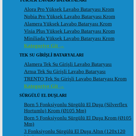
YÜKSEK LAVABO BATARYALARI
Alora Pro Yüksek Lavabo Bataryası Krom
Nobia Pro Yüksek Lavabo Bataryası Krom
Alamera Yüksek Lavabo Bataryası Krom
Visia Plus Yüksek Lavabo Bataryası Krom
Miniliada Yüksek Lavabo Bataryası Krom
Kategoriye Git →
TEK SU GİRİŞLİ BATARYALARI
Alamera Tek Su Girişli Lavabo Bataryası
Arnıa Tek Su Girişli Lavabo Bataryası
TRENTO Tek Su Girişli Lavabo Bataryası Krom
Kategoriye Git →
SÜRGÜLÜ EL DUŞLARI
Born 5 Fonksiyonlu Sürgülü El Duşu (Silverflex
Hortumlu) Krom (ø105 Mm)
Born 5 Fonksiyonlu Sürgülü El Duşu Krom (ø105
Mm)
3 Fonksiyonlu Sürgülü El Duşu Altın (120x120