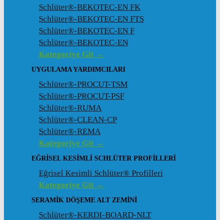
Schlüter®-BEKOTEC-EN FK
Schlüter®-BEKOTEC-EN FTS
Schlüter®-BEKOTEC-EN F
Schlüter®-BEKOTEC-EN
Kategoriye Git →
UYGULAMA YARDIMCILARI
Schlüter®-PROCUT-TSM
Schlüter®-PROCUT-PSF
Schlüter®-RUMA
Schlüter®-CLEAN-CP
Schlüter®-REMA
Kategoriye Git →
EĞRISEL KESIMLI SCHLÜTER PROFILLERI
Eğrisel Kesimli Schlüter® Profilleri
Kategoriye Git →
SERAMIK DÖŞEME ALT ZEMINI
Schlüter®-KERDI-BOARD-NLT