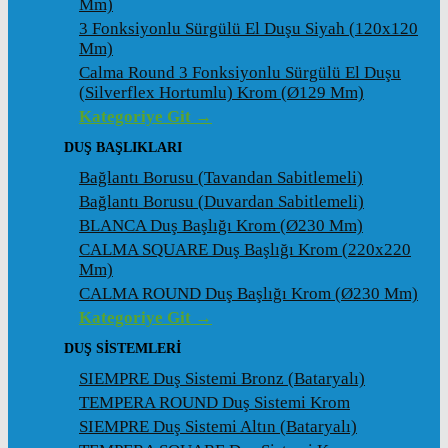
Mm)
3 Fonksiyonlu Sürgülü El Duşu Siyah (120x120
Mm)
Calma Round 3 Fonksiyonlu Sürgülü El Duşu
(Silverflex Hortumlu) Krom (ø129 Mm)
Kategoriye Git →
DUŞ BAŞLIKLARI
Bağlantı Borusu (Tavandan Sabitlemeli)
Bağlantı Borusu (Duvardan Sabitlemeli)
BLANCA Duş Başlığı Krom (ø230 Mm)
CALMA SQUARE Duş Başlığı Krom (220x220
Mm)
CALMA ROUND Duş Başlığı Krom (ø230 Mm)
Kategoriye Git →
DUŞ SİSTEMLERİ
SIEMPRE Duş Sistemi Bronz (Bataryalı)
TEMPERA ROUND Duş Sistemi Krom
SIEMPRE Duş Sistemi Altın (Bataryalı)