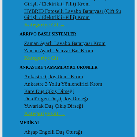
Girişli / Elektrikli+Pilli) Krom
HYBRID Fotoselli Lavabo Bataryası (Çift Su
Girişli / Elektrikli+Pilli) Krom
Kategoriye Git →
ARRIVO BASLI SİSTEMLER
Zaman Ayarlı Lavabo Bataryası Krom
Zaman Ayarlı Pisuvar Bas Krom
Kategoriye Git →
ANKASTRE TAMAMLAYICI ÜRÜNLER
Ankastre Çıkış Ucu - Krom
Ankastre 3 Yollu Yönlendirici Krom
Kare Duş Çıkış Dirseği
Dikdörtgen Duş Çıkış Dirseği
Yuvarlak Duş Çıkış Dirseği
Kategoriye Git →
MEDİKAL
Ahşap Engelli Duş Oturağı