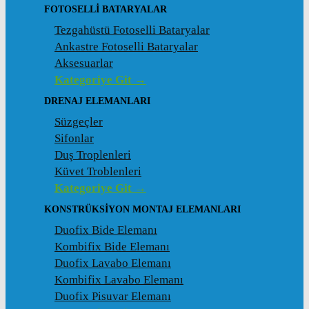
FOTOSELLI BATARYALAR
Tezgahüstü Fotoselli Bataryalar
Ankastre Fotoselli Bataryalar
Aksesuarlar
Kategoriye Git →
DRENAJ ELEMANLARI
Süzgeçler
Sifonlar
Duş Troplenleri
Küvet Troblenleri
Kategoriye Git →
KONSTRÜKSIYON MONTAJ ELEMANLARI
Duofix Bide Elemanı
Kombifix Bide Elemanı
Duofix Lavabo Elemanı
Kombifix Lavabo Elemanı
Duofix Pisuvar Elemanı