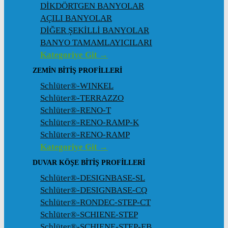
DİKDÖRTGEN BANYOLAR
AÇILI BANYOLAR
DİĞER ŞEKİLLİ BANYOLAR
BANYO TAMAMLAYICILARI
Kategoriye Git →
ZEMIN BITIŞ PROFILLERI
Schlüter®-WINKEL
Schlüter®-TERRAZZO
Schlüter®-RENO-T
Schlüter®-RENO-RAMP-K
Schlüter®-RENO-RAMP
Kategoriye Git →
DUVAR KÖŞE BITIŞ PROFILLERI
Schlüter®-DESIGNBASE-SL
Schlüter®-DESIGNBASE-CQ
Schlüter®-RONDEC-STEP-CT
Schlüter®-SCHIENE-STEP
Schlüter®-SCHIENE-STEP-EB