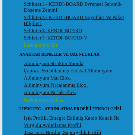
Schlüter®- KERDI-BOARD Evrensel Seramik
Döșeme Zemini
Schlüter®- KERDI-BOARD Boyutları Ve Paket
Bilgileri
Schlüter®-KERDI-BOARD
Schlüter®-KERDI-BOARD-V
Kategoriye Git →
ANAHTAR RENKLER VE UZUNLUKLAR
Alüminyum Strüktür Yapıda
Çapraz Perdahlanmış Eloksal Alüminyum
Alüminyum Mat Elox.
Alüminyum Fırçalanmış Elox.
Alüminyum Parlak Elox.
Kategoriye Git →
LIPROTEC - AYDINLATMA PROFILI TEKNOLOJISI
Işık Profili, Entegre Edilmiş Kablo Kanalı Ile
Vurgulu Aydınlatma Profili
Tasarımcı Bordür, Süpürgelik Profili