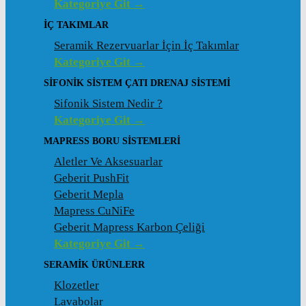
Kategoriye Git →
İÇ TAKIMLAR
Seramik Rezervuarlar İçin İç Takımlar
Kategoriye Git →
SIFONIK SISTEM ÇATI DRENAJ SISTEMI
Sifonik Sistem Nedir ?
Kategoriye Git →
MAPRESS BORU SISTEMLERI
Aletler Ve Aksesuarlar
Geberit PushFit
Geberit Mepla
Mapress CuNiFe
Geberit Mapress Karbon Çeliği
Kategoriye Git →
SERAMIK ÜRÜNLERR
Klozetler
Lavabolar