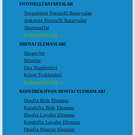
FOTOSELLI BATARYALAR
Tezgahüstü Fotoselli Bataryalar
Ankastre Fotoselli Bataryalar
Aksesuarlar
Kategoriye Git →
DRENAJ ELEMANLARI
Süzgeçler
Sifonlar
Duş Troplenleri
Küvet Troblenleri
Kategoriye Git →
KONSTRÜKSIYON MONTAJ ELEMANLARI
Duofix Bide Elemanı
Kombifix Bide Elemanı
Duofix Lavabo Elemanı
Kombifix Lavabo Elemanı
Duofix Pisuvar Elemanı