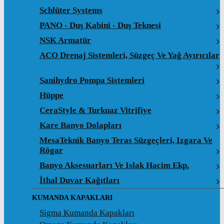
Schlüter Systems
PANO - Duş Kabini - Duş Teknesi
NSK Armatür
ACO Drenaj Sistemleri, Süzgeç Ve Yağ Ayırıcılar
Sanihydro Pompa Sistemleri
Hüppe
CeraStyle & Turkuaz Vitrifiye
Kare Banyo Dolapları
MesaTeknik Banyo Teras Süzgeçleri, Izgara Ve
Rögar
Banyo Aksesuarları Ve Islak Hacim Ekp.
İthal Duvar Kağıtları
KUMANDA KAPAKLARI
Sigma Kumanda Kapakları