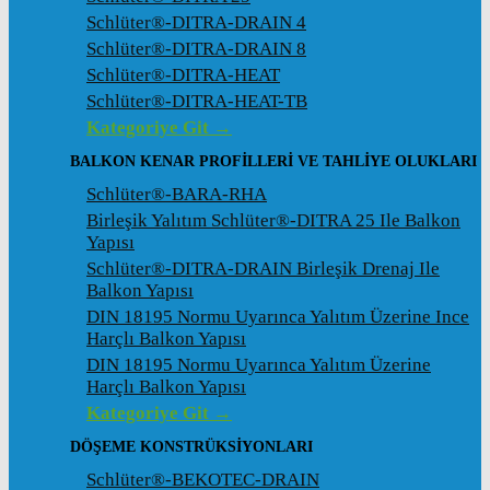
Schlüter®-DITRA-DRAIN 4
Schlüter®-DITRA-DRAIN 8
Schlüter®-DITRA-HEAT
Schlüter®-DITRA-HEAT-TB
Kategoriye Git →
BALKON KENAR PROFILLERI VE TAHLIYE OLUKLARI
Schlüter®-BARA-RHA
Birleşik Yalıtım Schlüter®-DITRA 25 Ile Balkon
Yapısı
Schlüter®-DITRA-DRAIN Birleşik Drenaj Ile
Balkon Yapısı
DIN 18195 Normu Uyarınca Yalıtım Üzerine Ince
Harçlı Balkon Yapısı
DIN 18195 Normu Uyarınca Yalıtım Üzerine
Harçlı Balkon Yapısı
Kategoriye Git →
DÖŞEME KONSTRÜKSIYONLARI
Schlüter®-BEKOTEC-DRAIN