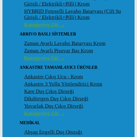
Girişli / Elektrikli+Pilli) Krom
HYBRID Fotoselli Lavabo Bataryası (Çift Su
Girişli / Elektrikli+Pilli) Krom
Kategoriye Git →
ARRIVO BASLI SİSTEMLER
Zaman Ayarlı Lavabo Bataryası Krom
Zaman Ayarlı Pisuvar Bas Krom
Kategoriye Git →
ANKASTRE TAMAMLAYICI ÜRÜNLER
Ankastre Çıkış Ucu - Krom
Ankastre 3 Yollu Yönlendirici Krom
Kare Duş Çıkış Dirseği
Dikdörtgen Duş Çıkış Dirseği
Yuvarlak Duş Çıkış Dirseği
Kategoriye Git →
MEDİKAL
Ahşap Engelli Duş Oturağı