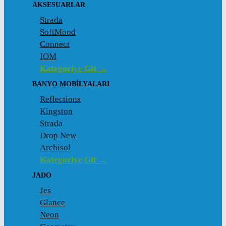
AKSESUARLAR
Strada
SoftMood
Connect
IOM
Kategoriye Git →
BANYO MOBILYALARI
Reflections
Kingston
Strada
Drop New
Archisol
Kategoriye Git →
JADO
Jes
Glance
Neon