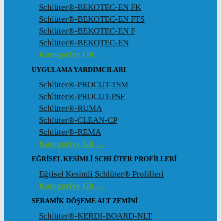
Schlüter®-BEKOTEC-EN FK
Schlüter®-BEKOTEC-EN FTS
Schlüter®-BEKOTEC-EN F
Schlüter®-BEKOTEC-EN
Kategoriye Git →
UYGULAMA YARDIMCILARI
Schlüter®-PROCUT-TSM
Schlüter®-PROCUT-PSF
Schlüter®-RUMA
Schlüter®-CLEAN-CP
Schlüter®-REMA
Kategoriye Git →
EĞRISEL KESIMLI SCHLÜTER PROFILLERI
Eğrisel Kesimli Schlüter® Profilleri
Kategoriye Git →
SERAMIK DÖŞEME ALT ZEMINI
Schlüter®-KERDI-BOARD-NLT