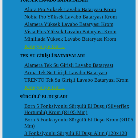
YÜKSEK LAVABO BATARYALARI
Alora Pro Yüksek Lavabo Bataryası Krom
Nobia Pro Yüksek Lavabo Bataryası Krom
Alamera Yüksek Lavabo Bataryası Krom
Visia Plus Yüksek Lavabo Bataryası Krom
Miniliada Yüksek Lavabo Bataryası Krom
Kategoriye Git →
TEK SU GİRİŞLİ BATARYALARI
Alamera Tek Su Girişli Lavabo Bataryası
Arnıa Tek Su Girişli Lavabo Bataryası
TRENTO Tek Su Girişli Lavabo Bataryası Krom
Kategoriye Git →
SÜRGÜLÜ EL DUŞLARI
Born 5 Fonksiyonlu Sürgülü El Duşu (Silverflex
Hortumlu) Krom (ø105 Mm)
Born 5 Fonksiyonlu Sürgülü El Duşu Krom (ø105
Mm)
3 Fonksiyonlu Sürgülü El Duşu Altın (120x120