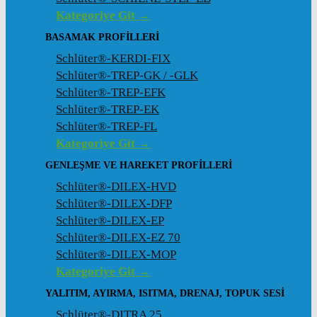
Kategoriye Git →
BASAMAK PROFILLERI
Schlüter®-KERDI-FIX
Schlüter®-TREP-GK / -GLK
Schlüter®-TREP-EFK
Schlüter®-TREP-EK
Schlüter®-TREP-FL
Kategoriye Git →
GENLEŞME VE HAREKET PROFILLERI
Schlüter®-DILEX-HVD
Schlüter®-DILEX-DFP
Schlüter®-DILEX-EP
Schlüter®-DILEX-EZ 70
Schlüter®-DILEX-MOP
Kategoriye Git →
YALITIM, AYIRMA, ISITMA, DRENAJ, TOPUK SESI
Schlüter®-DITRA 25