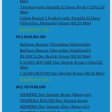
Mm)
3 Fonksiyonlu Sürgülü El Duşu Siyah (120x120
Mm)
Calma Round 3 Fonksiyonlu Sürgülü El Duşu
(Silverflex Hortumlu) Krom (ø129 Mm)
Kategoriye Git →
DUŞ BAŞLIKLARI
Bağlantı Borusu (Tavandan Sabitlemeli)
Bağlantı Borusu (Duvardan Sabitlemeli)
BLANCA Duş Başlığı Krom (ø230 Mm)
CALMA SQUARE Duş Başlığı Krom (220x220
Mm)
CALMA ROUND Duş Başlığı Krom (ø230 Mm)
Kategoriye Git →
DUŞ SİSTEMLERİ
SIEMPRE Duş Sistemi Bronz (Bataryalı)
TEMPERA ROUND Duş Sistemi Krom
SIEMPRE Duş Sistemi Altın (Bataryalı)