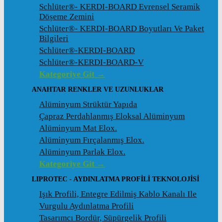
Schlüter®- KERDI-BOARD Evrensel Seramik
Döșeme Zemini
Schlüter®- KERDI-BOARD Boyutları Ve Paket
Bilgileri
Schlüter®-KERDI-BOARD
Schlüter®-KERDI-BOARD-V
Kategoriye Git →
ANAHTAR RENKLER VE UZUNLUKLAR
Alüminyum Strüktür Yapıda
Çapraz Perdahlanmış Eloksal Alüminyum
Alüminyum Mat Elox.
Alüminyum Fırçalanmış Elox.
Alüminyum Parlak Elox.
Kategoriye Git →
LIPROTEC - AYDINLATMA PROFILI TEKNOLOJISI
Işık Profili, Entegre Edilmiş Kablo Kanalı Ile
Vurgulu Aydınlatma Profili
Tasarımcı Bordür, Süpürgelik Profili