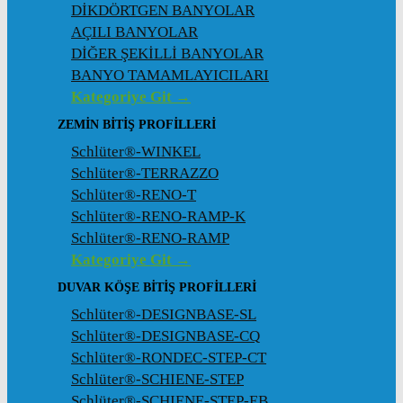
DİKDÖRTGEN BANYOLAR
AÇILI BANYOLAR
DİĞER ŞEKİLLİ BANYOLAR
BANYO TAMAMLAYICILARI
Kategoriye Git →
ZEMIN BITIŞ PROFILLERI
Schlüter®-WINKEL
Schlüter®-TERRAZZO
Schlüter®-RENO-T
Schlüter®-RENO-RAMP-K
Schlüter®-RENO-RAMP
Kategoriye Git →
DUVAR KÖŞE BITIŞ PROFILLERI
Schlüter®-DESIGNBASE-SL
Schlüter®-DESIGNBASE-CQ
Schlüter®-RONDEC-STEP-CT
Schlüter®-SCHIENE-STEP
Schlüter®-SCHIENE-STEP-EB