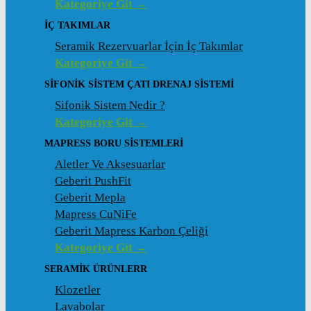
Kategoriye Git →
İÇ TAKIMLAR
Seramik Rezervuarlar İçin İç Takımlar
Kategoriye Git →
SIFONIK SISTEM ÇATI DRENAJ SISTEMI
Sifonik Sistem Nedir ?
Kategoriye Git →
MAPRESS BORU SISTEMLERI
Aletler Ve Aksesuarlar
Geberit PushFit
Geberit Mepla
Mapress CuNiFe
Geberit Mapress Karbon Çeliği
Kategoriye Git →
SERAMIK ÜRÜNLERR
Klozetler
Lavabolar