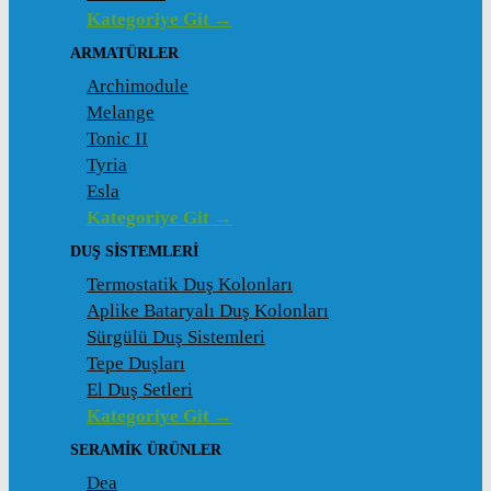
Kategoriye Git →
ARMATÜRLER
Archimodule
Melange
Tonic II
Tyria
Esla
Kategoriye Git →
DUŞ SISTEMLERI
Termostatik Duş Kolonları
Aplike Bataryalı Duş Kolonları
Sürgülü Duş Sistemleri
Tepe Duşları
El Duş Setleri
Kategoriye Git →
SERAMIK ÜRÜNLER
Dea