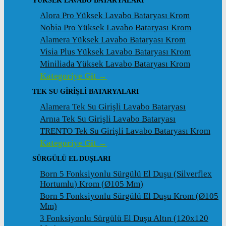
YÜKSEK LAVABO BATARYALARI
Alora Pro Yüksek Lavabo Bataryası Krom
Nobia Pro Yüksek Lavabo Bataryası Krom
Alamera Yüksek Lavabo Bataryası Krom
Visia Plus Yüksek Lavabo Bataryası Krom
Miniliada Yüksek Lavabo Bataryası Krom
Kategoriye Git →
TEK SU GİRİŞLİ BATARYALARI
Alamera Tek Su Girişli Lavabo Bataryası
Arnıa Tek Su Girişli Lavabo Bataryası
TRENTO Tek Su Girişli Lavabo Bataryası Krom
Kategoriye Git →
SÜRGÜLÜ EL DUŞLARI
Born 5 Fonksiyonlu Sürgülü El Duşu (Silverflex
Hortumlu) Krom (ø105 Mm)
Born 5 Fonksiyonlu Sürgülü El Duşu Krom (ø105
Mm)
3 Fonksiyonlu Sürgülü El Duşu Altın (120x120