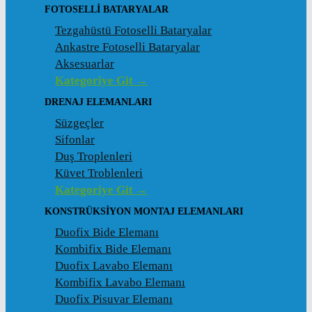
FOTOSELLI BATARYALAR
Tezgahüstü Fotoselli Bataryalar
Ankastre Fotoselli Bataryalar
Aksesuarlar
Kategoriye Git →
DRENAJ ELEMANLARI
Süzgeçler
Sifonlar
Duş Troplenleri
Küvet Troblenleri
Kategoriye Git →
KONSTRÜKSIYON MONTAJ ELEMANLARI
Duofix Bide Elemanı
Kombifix Bide Elemanı
Duofix Lavabo Elemanı
Kombifix Lavabo Elemanı
Duofix Pisuvar Elemanı