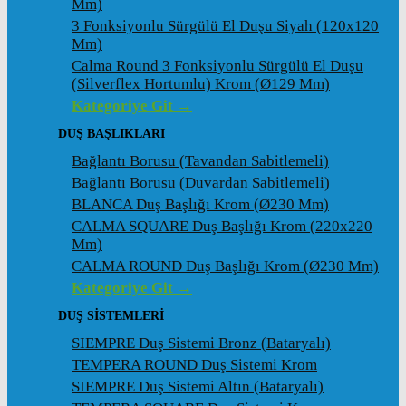
Mm)
3 Fonksiyonlu Sürgülü El Duşu Siyah (120x120
Mm)
Calma Round 3 Fonksiyonlu Sürgülü El Duşu
(Silverflex Hortumlu) Krom (ø129 Mm)
Kategoriye Git →
DUŞ BAŞLIKLARI
Bağlantı Borusu (Tavandan Sabitlemeli)
Bağlantı Borusu (Duvardan Sabitlemeli)
BLANCA Duş Başlığı Krom (ø230 Mm)
CALMA SQUARE Duş Başlığı Krom (220x220
Mm)
CALMA ROUND Duş Başlığı Krom (ø230 Mm)
Kategoriye Git →
DUŞ SİSTEMLERİ
SIEMPRE Duş Sistemi Bronz (Bataryalı)
TEMPERA ROUND Duş Sistemi Krom
SIEMPRE Duş Sistemi Altın (Bataryalı)