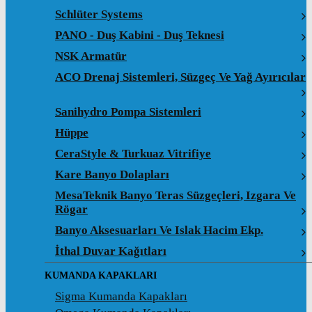
Schlüter Systems
PANO - Duş Kabini - Duş Teknesi
NSK Armatür
ACO Drenaj Sistemleri, Süzgeç Ve Yağ Ayırıcılar
Sanihydro Pompa Sistemleri
Hüppe
CeraStyle & Turkuaz Vitrifiye
Kare Banyo Dolapları
MesaTeknik Banyo Teras Süzgeçleri, Izgara Ve
Rögar
Banyo Aksesuarları Ve Islak Hacim Ekp.
İthal Duvar Kağıtları
KUMANDA KAPAKLARI
Sigma Kumanda Kapakları