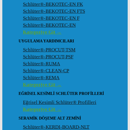
Schlüter®-BEKOTEC-EN FK
Schlüter®-BEKOTEC-EN FTS
Schlüter®-BEKOTEC-EN F
Schlüter®-BEKOTEC-EN
Kategoriye Git →
UYGULAMA YARDIMCILARI
Schlüter®-PROCUT-TSM
Schlüter®-PROCUT-PSF
Schlüter®-RUMA
Schlüter®-CLEAN-CP
Schlüter®-REMA
Kategoriye Git →
EĞRISEL KESIMLI SCHLÜTER PROFILLERI
Eğrisel Kesimli Schlüter® Profilleri
Kategoriye Git →
SERAMIK DÖŞEME ALT ZEMINI
Schlüter®-KERDI-BOARD-NLT