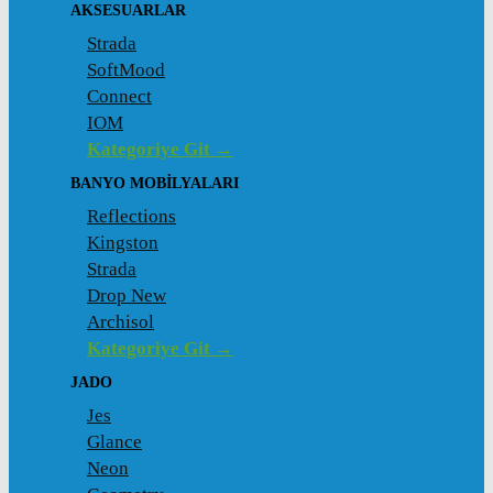
AKSESUARLAR
Strada
SoftMood
Connect
IOM
Kategoriye Git →
BANYO MOBILYALARI
Reflections
Kingston
Strada
Drop New
Archisol
Kategoriye Git →
JADO
Jes
Glance
Neon