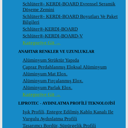
Schlüter®- KERDI-BOARD Evrensel Seramik
Döșeme Zemini
Schlüter®- KERDI-BOARD Boyutları Ve Paket
Bilgileri
Schlüter®-KERDI-BOARD
Schlüter®-KERDI-BOARD-V
Kategoriye Git →
ANAHTAR RENKLER VE UZUNLUKLAR
Alüminyum Strüktür Yapıda
Çapraz Perdahlanmış Eloksal Alüminyum
Alüminyum Mat Elox.
Alüminyum Fırçalanmış Elox.
Alüminyum Parlak Elox.
Kategoriye Git →
LIPROTEC - AYDINLATMA PROFILI TEKNOLOJISI
Işık Profili, Entegre Edilmiş Kablo Kanalı Ile
Vurgulu Aydınlatma Profili
Tasarımcı Bordür, Süpürgelik Profili