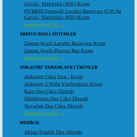
Girişli / Elektrikli+Pilli) Krom
HYBRID Fotoselli Lavabo Bataryası (Çift Su
Girişli / Elektrikli+Pilli) Krom
Kategoriye Git →
ARRIVO BASLI SİSTEMLER
Zaman Ayarlı Lavabo Bataryası Krom
Zaman Ayarlı Pisuvar Bas Krom
Kategoriye Git →
ANKASTRE TAMAMLAYICI ÜRÜNLER
Ankastre Çıkış Ucu - Krom
Ankastre 3 Yollu Yönlendirici Krom
Kare Duş Çıkış Dirseği
Dikdörtgen Duş Çıkış Dirseği
Yuvarlak Duş Çıkış Dirseği
Kategoriye Git →
MEDİKAL
Ahşap Engelli Duş Oturağı