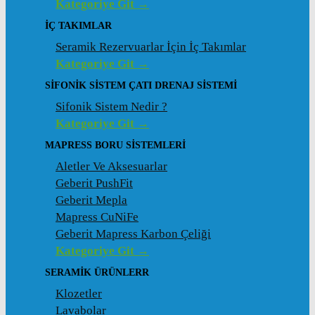
Kategoriye Git →
İÇ TAKIMLAR
Seramik Rezervuarlar İçin İç Takımlar
Kategoriye Git →
SIFONIK SISTEM ÇATI DRENAJ SISTEMI
Sifonik Sistem Nedir ?
Kategoriye Git →
MAPRESS BORU SISTEMLERI
Aletler Ve Aksesuarlar
Geberit PushFit
Geberit Mepla
Mapress CuNiFe
Geberit Mapress Karbon Çeliği
Kategoriye Git →
SERAMIK ÜRÜNLERR
Klozetler
Lavabolar