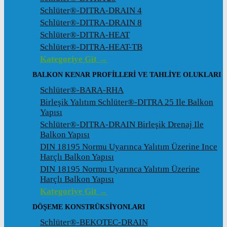
Schlüter®-DITRA-DRAIN 4
Schlüter®-DITRA-DRAIN 8
Schlüter®-DITRA-HEAT
Schlüter®-DITRA-HEAT-TB
Kategoriye Git →
BALKON KENAR PROFILLERI VE TAHLIYE OLUKLARI
Schlüter®-BARA-RHA
Birleşik Yalıtım Schlüter®-DITRA 25 Ile Balkon
Yapısı
Schlüter®-DITRA-DRAIN Birleşik Drenaj Ile
Balkon Yapısı
DIN 18195 Normu Uyarınca Yalıtım Üzerine Ince
Harçlı Balkon Yapısı
DIN 18195 Normu Uyarınca Yalıtım Üzerine
Harçlı Balkon Yapısı
Kategoriye Git →
DÖŞEME KONSTRÜKSIYONLARI
Schlüter®-BEKOTEC-DRAIN