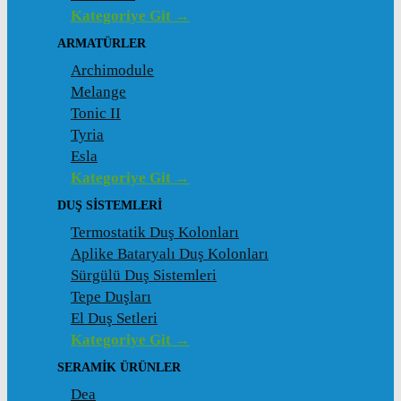
Kategoriye Git →
ARMATÜRLER
Archimodule
Melange
Tonic II
Tyria
Esla
Kategoriye Git →
DUŞ SISTEMLERI
Termostatik Duş Kolonları
Aplike Bataryalı Duş Kolonları
Sürgülü Duş Sistemleri
Tepe Duşları
El Duş Setleri
Kategoriye Git →
SERAMIK ÜRÜNLER
Dea