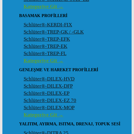
Kategoriye Git →
BASAMAK PROFILLERI
Schlüter®-KERDI-FIX
Schlüter®-TREP-GK / -GLK
Schlüter®-TREP-EFK
Schlüter®-TREP-EK
Schlüter®-TREP-FL
Kategoriye Git →
GENLEŞME VE HAREKET PROFILLERI
Schlüter®-DILEX-HVD
Schlüter®-DILEX-DFP
Schlüter®-DILEX-EP
Schlüter®-DILEX-EZ 70
Schlüter®-DILEX-MOP
Kategoriye Git →
YALITIM, AYIRMA, ISITMA, DRENAJ, TOPUK SESI
Schlüter®-DITRA 25