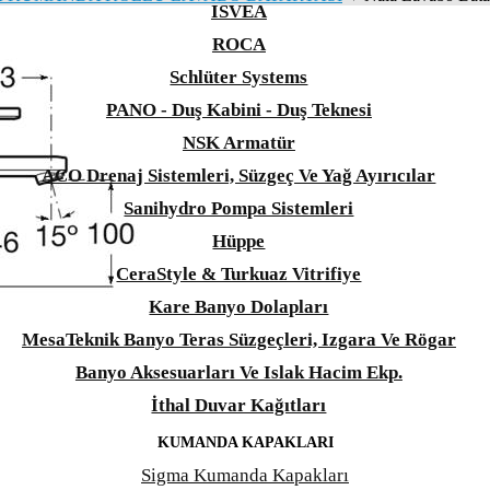
ISVEA
ROCA
Schlüter Systems
PANO - Duş Kabini - Duş Teknesi
NSK Armatür
ACO Drenaj Sistemleri, Süzgeç Ve Yağ Ayırıcılar
Sanihydro Pompa Sistemleri
Hüppe
CeraStyle & Turkuaz Vitrifiye
Kare Banyo Dolapları
MesaTeknik Banyo Teras Süzgeçleri, Izgara Ve Rögar
Banyo Aksesuarları Ve Islak Hacim Ekp.
İthal Duvar Kağıtları
KUMANDA KAPAKLARI
Sigma Kumanda Kapakları