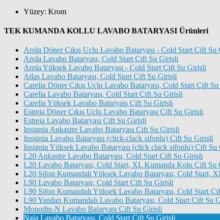
Yüzey: Krom
TEK KUMANDA KOLLU LAVABO BATARYASI Ürünleri
Arola Döner Çıkış Uçlu Lavabo Bataryası - Cold Start Çift Su G
Arola Lavabo Bataryası, Cold Start Çift Su Girişli
Arola Yüksek Lavabo Bataryası - Cold Start Çift Su Girişli
Atlas Lavabo Bataryası, Cold Start Çift Su Girişli
Carelia Döner Çıkış Uçlu Lavabo Bataryası, Cold Start Çift Su 
Carelia Lavabo Bataryası, Cold Start Çift Su Girişli
Carelia Yüksek Lavabo Bataryası Çift Su Girişli
Estreia Döner Çıkış Uçlu Lavabo Bataryası Çift Su Girişli
Estreia Lavabo Bataryası Çift Su Girişli
Insignia Ankastre Lavabo Bataryası Çift Su Girişli
Insignia Lavabo Bataryası (click-clack sifonlu) Çift Su Girişli
Insignia Yüksek Lavabo Bataryası (click clack sifonlu) Çift Su G
L20 Ankastre Lavabo Bataryası, Cold Start Çift Su Girişli
L20 Lavabo Bataryası, Cold Start, XL Kumanda Kolu Çift Su G
L20 Sifon Kumandalı Yüksek Lavabo Bataryası, Cold Start, X
L90 Lavabo Bataryası, Cold Start Çift Su Girişli
L90 Sifon Kumandalı Yüksek Lavabo Bataryası, Cold Start Çift
L90 Yandan Kumandalı Lavabo Bataryası, Cold Start Çift Su Gi
Monodin-N Lavabo Bataryası Çift Su Girişli
Naia Lavabo Bataryası, Cold Start Çift Su Girişli