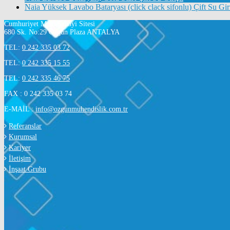
Naia Yüksek Lavabo Bataryası (click clack sifonlu) Çift Su Giri
Cumhuriyet Mah. Sanayi Sitesi
680 Sk. No:29 Özgün Plaza ANTALYA
TEL:
0 242 335 03 72
TEL:
0 242 335 15 55
TEL:
0 242 335 46 75
FAX : 0 242 335 03 74
E-MAİL :
info@ozgunmuhendislik.com.tr
Referanslar
Kurumsal
Kariyer
İletişim
İnşaat Grubu