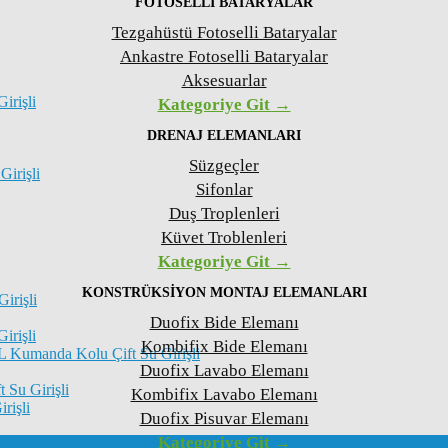
FOTOSELLI BATARYALAR
Tezgahüstü Fotoselli Bataryalar
Ankastre Fotoselli Bataryalar
Aksesuarlar
irişli
Kategoriye Git →
DRENAJ ELEMANLARI
Süzgeçler
Girişli
Sifonlar
Duş Troplenleri
Küvet Troblenleri
Kategoriye Git →
KONSTRÜKSIYON MONTAJ ELEMANLARI
irişli
Duofix Bide Elemanı
irişli
Kombifix Bide Elemanı
L Kumanda Kolu Çift Su Girişli
Duofix Lavabo Elemanı
 Su Girişli
Kombifix Lavabo Elemanı
rişli
Duofix Pisuvar Elemanı
Kategoriye Git →