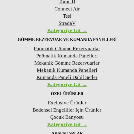
Tonic II
Connect Air
Tesi
StradaV
Kategoriye Git →
GÖMME REZERVUAR VE KUMANDA PANELLERI
Pnömatik Gömme Rezervuarlar
Pnömatik Kumanda Panelleri
Mekanik Gömme Rezervuarlar
Mekanik Kumanda Panelleri
Kumanda Paneli Dahil Setler
Kategoriye Git →
ÖZEL ÜRÜNLER
Exclusive Ürünler
Bedensel Engelliler Için Ürünler
Çocuk Banyosu
Kategoriye Git →
AKSESUARLAR