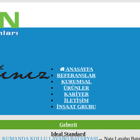
ANASAYFA
REFERANSLAR
KURUMSAL
ÜRÜNLER
KARIYER
İLETIŞIM
İNŞAAT GRUBU
Girişli
Geberit
Ideal Standard
K KUMANDA KOLLU LAVABO BATARYASI
→
Naia Lavabo Batary