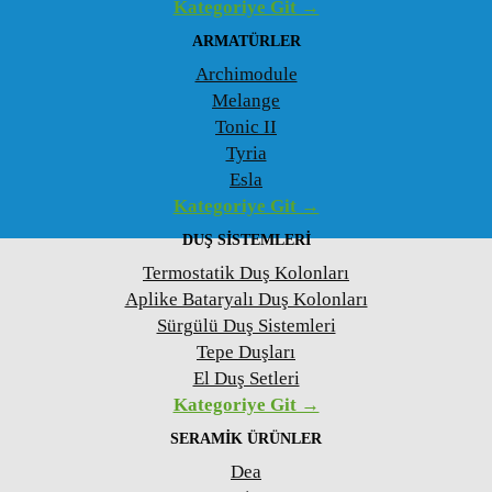
Kategoriye Git →
ARMATÜRLER
Archimodule
Melange
Tonic II
Tyria
Esla
Kategoriye Git →
DUŞ SISTEMLERI
Termostatik Duş Kolonları
Aplike Bataryalı Duş Kolonları
Sürgülü Duş Sistemleri
Tepe Duşları
El Duş Setleri
Kategoriye Git →
SERAMIK ÜRÜNLER
Dea