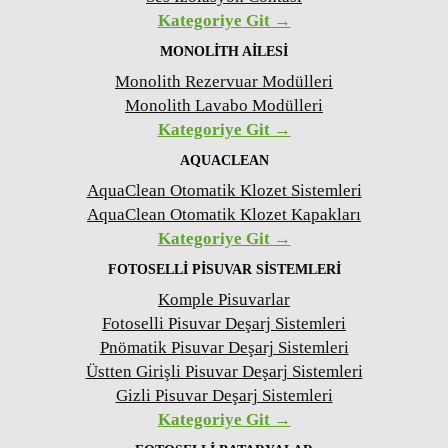
Kategoriye Git →
MONOLITH AILESI
Monolith Rezervuar Modülleri
Monolith Lavabo Modülleri
Kategoriye Git →
AQUACLEAN
AquaClean Otomatik Klozet Sistemleri
AquaClean Otomatik Klozet Kapakları
Kategoriye Git →
FOTOSELLI PISUVAR SISTEMLERI
Komple Pisuvarlar
Fotoselli Pisuvar Deşarj Sistemleri
Pnömatik Pisuvar Deşarj Sistemleri
Üstten Girişli Pisuvar Deşarj Sistemleri
Gizli Pisuvar Deşarj Sistemleri
Kategoriye Git →