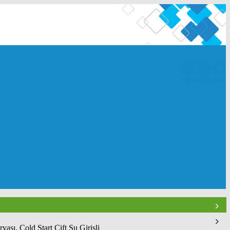
0 242 335 03 72
0 242 335 15 55
0 242 335 46 75
ası, Cold Start Çift Su Girişli