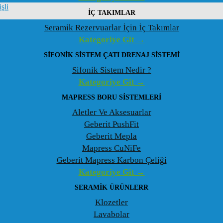
şli
İÇ TAKIMLAR
Seramik Rezervuarlar İçin İç Takımlar
Kategoriye Git →
SIFONIK SISTEM ÇATI DRENAJ SISTEMI
Sifonik Sistem Nedir ?
Kategoriye Git →
MAPRESS BORU SISTEMLERI
Aletler Ve Aksesuarlar
Geberit PushFit
Geberit Mepla
Mapress CuNiFe
Geberit Mapress Karbon Çeliği
Kategoriye Git →
SERAMIK ÜRÜNLERR
Klozetler
Lavabolar