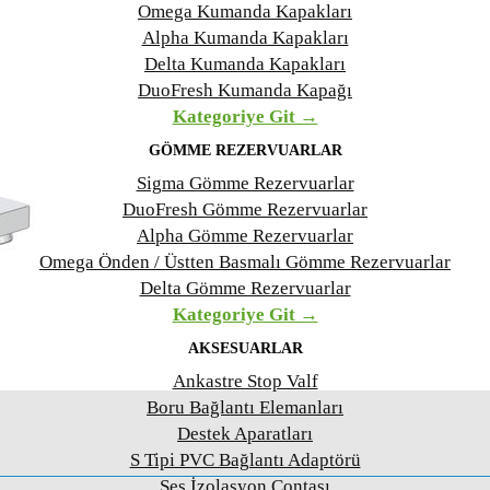
Omega Kumanda Kapakları
Alpha Kumanda Kapakları
Delta Kumanda Kapakları
DuoFresh Kumanda Kapağı
Kategoriye Git →
GÖMME REZERVUARLAR
Sigma Gömme Rezervuarlar
DuoFresh Gömme Rezervuarlar
Alpha Gömme Rezervuarlar
Omega Önden / Üstten Basmalı Gömme Rezervuarlar
Delta Gömme Rezervuarlar
Kategoriye Git →
AKSESUARLAR
Ankastre Stop Valf
Boru Bağlantı Elemanları
Destek Aparatları
S Tipi PVC Bağlantı Adaptörü
Ses İzolasyon Contası