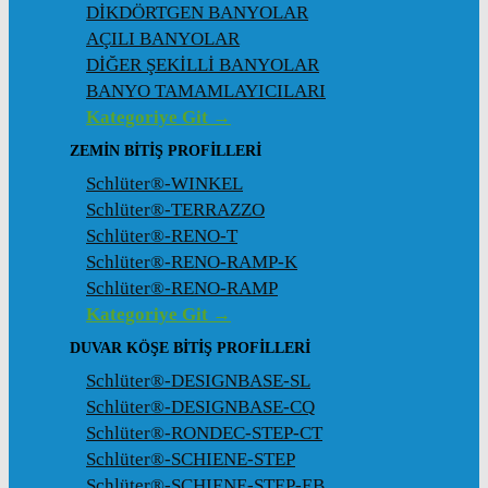
DİKDÖRTGEN BANYOLAR
AÇILI BANYOLAR
DİĞER ŞEKİLLİ BANYOLAR
BANYO TAMAMLAYICILARI
Kategoriye Git →
ZEMIN BITIŞ PROFILLERI
Schlüter®-WINKEL
Schlüter®-TERRAZZO
Schlüter®-RENO-T
Schlüter®-RENO-RAMP-K
Schlüter®-RENO-RAMP
Kategoriye Git →
DUVAR KÖŞE BITIŞ PROFILLERI
Schlüter®-DESIGNBASE-SL
Schlüter®-DESIGNBASE-CQ
Schlüter®-RONDEC-STEP-CT
Schlüter®-SCHIENE-STEP
Schlüter®-SCHIENE-STEP-EB