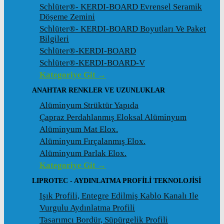
Schlüter®- KERDI-BOARD Evrensel Seramik
Döșeme Zemini
Schlüter®- KERDI-BOARD Boyutları Ve Paket
Bilgileri
Schlüter®-KERDI-BOARD
Schlüter®-KERDI-BOARD-V
Kategoriye Git →
ANAHTAR RENKLER VE UZUNLUKLAR
Alüminyum Strüktür Yapıda
Çapraz Perdahlanmış Eloksal Alüminyum
Alüminyum Mat Elox.
Alüminyum Fırçalanmış Elox.
Alüminyum Parlak Elox.
Kategoriye Git →
LIPROTEC - AYDINLATMA PROFILI TEKNOLOJISI
Işık Profili, Entegre Edilmiş Kablo Kanalı Ile
Vurgulu Aydınlatma Profili
Tasarımcı Bordür, Süpürgelik Profili