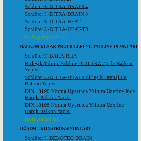
Schlüter®-DITRA-DRAIN 4
Schlüter®-DITRA-DRAIN 8
Schlüter®-DITRA-HEAT
Schlüter®-DITRA-HEAT-TB
Kategoriye Git →
BALKON KENAR PROFILLERI VE TAHLIYE OLUKLARI
Schlüter®-BARA-RHA
Birleşik Yalıtım Schlüter®-DITRA 25 Ile Balkon
Yapısı
Schlüter®-DITRA-DRAIN Birleşik Drenaj Ile
Balkon Yapısı
DIN 18195 Normu Uyarınca Yalıtım Üzerine Ince
Harçlı Balkon Yapısı
DIN 18195 Normu Uyarınca Yalıtım Üzerine
Harçlı Balkon Yapısı
Kategoriye Git →
DÖŞEME KONSTRÜKSIYONLARI
Schlüter®-BEKOTEC-DRAIN