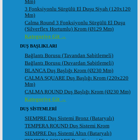
Mm)
3 Fonksiyonlu Sürgülü El Duşu Siyah (120x120
Mm)
Calma Round 3 Fonksiyonlu Sürgülü El Duşu
(Silverflex Hortumlu) Krom (ø129 Mm)
Kategoriye Git →
DUŞ BAŞLIKLARI
Bağlantı Borusu (Tavandan Sabitlemeli)
Bağlantı Borusu (Duvardan Sabitlemeli)
BLANCA Duş Başlığı Krom (ø230 Mm)
CALMA SQUARE Duş Başlığı Krom (220x220
Mm)
CALMA ROUND Duş Başlığı Krom (ø230 Mm)
Kategoriye Git →
DUŞ SİSTEMLERİ
SIEMPRE Duş Sistemi Bronz (Bataryalı)
TEMPERA ROUND Duş Sistemi Krom
SIEMPRE Duş Sistemi Altın (Bataryalı)