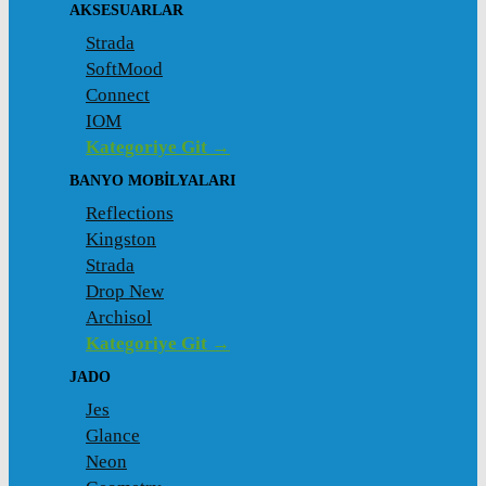
AKSESUARLAR
Strada
SoftMood
Connect
IOM
Kategoriye Git →
BANYO MOBILYALARI
Reflections
Kingston
Strada
Drop New
Archisol
Kategoriye Git →
JADO
Jes
Glance
Neon