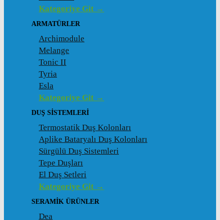
Kategoriye Git →
ARMATÜRLER
Archimodule
Melange
Tonic II
Tyria
Esla
Kategoriye Git →
DUŞ SISTEMLERI
Termostatik Duş Kolonları
Aplike Bataryalı Duş Kolonları
Sürgülü Duş Sistemleri
Tepe Duşları
El Duş Setleri
Kategoriye Git →
SERAMIK ÜRÜNLER
Dea