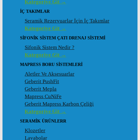
Kategoriye Git →
İÇ TAKIMLAR
Seramik Rezervuarlar İçin İç Takımlar
Kategoriye Git →
SIFONIK SISTEM ÇATI DRENAJ SISTEMI
Sifonik Sistem Nedir ?
Kategoriye Git →
MAPRESS BORU SISTEMLERI
Aletler Ve Aksesuarlar
Geberit PushFit
Geberit Mepla
Mapress CuNiFe
Geberit Mapress Karbon Çeliği
Kategoriye Git →
SERAMIK ÜRÜNLERR
Klozetler
Lavabolar