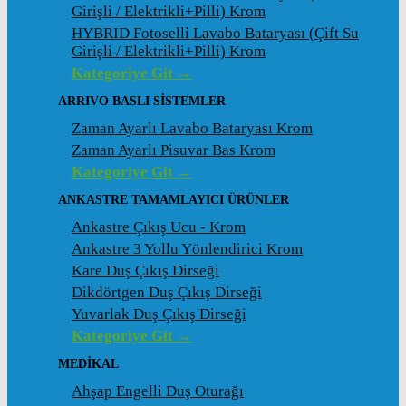
Girişli / Elektrikli+Pilli) Krom
HYBRID Fotoselli Lavabo Bataryası (Çift Su
Girişli / Elektrikli+Pilli) Krom
Kategoriye Git →
ARRIVO BASLI SİSTEMLER
Zaman Ayarlı Lavabo Bataryası Krom
Zaman Ayarlı Pisuvar Bas Krom
Kategoriye Git →
ANKASTRE TAMAMLAYICI ÜRÜNLER
Ankastre Çıkış Ucu - Krom
Ankastre 3 Yollu Yönlendirici Krom
Kare Duş Çıkış Dirseği
Dikdörtgen Duş Çıkış Dirseği
Yuvarlak Duş Çıkış Dirseği
Kategoriye Git →
MEDİKAL
Ahşap Engelli Duş Oturağı