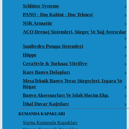
Schlüter Systems
PANO - Duş Kabini - Duş Teknesi
NSK Armatür
ACO Drenaj Sistemleri, Süzgeç Ve Yağ Ayırıcılar
Sanihydro Pompa Sistemleri
Hüppe
CeraStyle & Turkuaz Vitrifiye
Kare Banyo Dolapları
MesaTeknik Banyo Teras Süzgeçleri, Izgara Ve
Rögar
Banyo Aksesuarları Ve Islak Hacim Ekp.
İthal Duvar Kağıtları
KUMANDA KAPAKLARI
Sigma Kumanda Kapakları