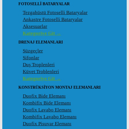
FOTOSELLI BATARYALAR
Tezgahüstü Fotoselli Bataryalar
Ankastre Fotoselli Bataryalar
Aksesuarlar
Kategoriye Git →
DRENAJ ELEMANLARI
Süzgeçler
Sifonlar
Duş Troplenleri
Küvet Troblenleri
Kategoriye Git →
KONSTRÜKSIYON MONTAJ ELEMANLARI
Duofix Bide Elemanı
Kombifix Bide Elemanı
Duofix Lavabo Elemanı
Kombifix Lavabo Elemanı
Duofix Pisuvar Elemanı