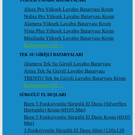
YÜKSEK LAVABO BATARYALARI
Alora Pro Yüksek Lavabo Bataryası Krom
Nobia Pro Yüksek Lavabo Bataryası Krom
Alamera Yüksek Lavabo Bataryası Krom
Visia Plus Yüksek Lavabo Bataryası Krom
Miniliada Yüksek Lavabo Bataryası Krom
Kategoriye Git →
TEK SU GİRİŞLİ BATARYALARI
Alamera Tek Su Girişli Lavabo Bataryası
Arnıa Tek Su Girişli Lavabo Bataryası
TRENTO Tek Su Girişli Lavabo Bataryası Krom
Kategoriye Git →
SÜRGÜLÜ EL DUŞLARI
Born 5 Fonksiyonlu Sürgülü El Duşu (Silverflex
Hortumlu) Krom (ø105 Mm)
Born 5 Fonksiyonlu Sürgülü El Duşu Krom (ø105
Mm)
3 Fonksiyonlu Sürgülü El Duşu Altın (120x120