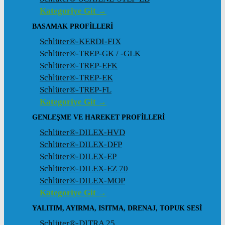
Kategoriye Git →
BASAMAK PROFILLERI
Schlüter®-KERDI-FIX
Schlüter®-TREP-GK / -GLK
Schlüter®-TREP-EFK
Schlüter®-TREP-EK
Schlüter®-TREP-FL
Kategoriye Git →
GENLEŞME VE HAREKET PROFILLERI
Schlüter®-DILEX-HVD
Schlüter®-DILEX-DFP
Schlüter®-DILEX-EP
Schlüter®-DILEX-EZ 70
Schlüter®-DILEX-MOP
Kategoriye Git →
YALITIM, AYIRMA, ISITMA, DRENAJ, TOPUK SESI
Schlüter®-DITRA 25