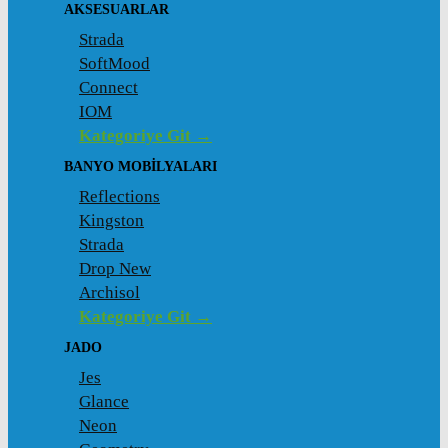
AKSESUARLAR
Strada
SoftMood
Connect
IOM
Kategoriye Git →
BANYO MOBILYALARI
Reflections
Kingston
Strada
Drop New
Archisol
Kategoriye Git →
JADO
Jes
Glance
Neon