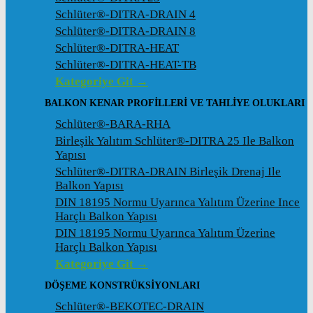
Schlüter®-DITRA-DRAIN 4
Schlüter®-DITRA-DRAIN 8
Schlüter®-DITRA-HEAT
Schlüter®-DITRA-HEAT-TB
Kategoriye Git →
BALKON KENAR PROFILLERI VE TAHLIYE OLUKLARI
Schlüter®-BARA-RHA
Birleşik Yalıtım Schlüter®-DITRA 25 Ile Balkon
Yapısı
Schlüter®-DITRA-DRAIN Birleşik Drenaj Ile
Balkon Yapısı
DIN 18195 Normu Uyarınca Yalıtım Üzerine Ince
Harçlı Balkon Yapısı
DIN 18195 Normu Uyarınca Yalıtım Üzerine
Harçlı Balkon Yapısı
Kategoriye Git →
DÖŞEME KONSTRÜKSIYONLARI
Schlüter®-BEKOTEC-DRAIN