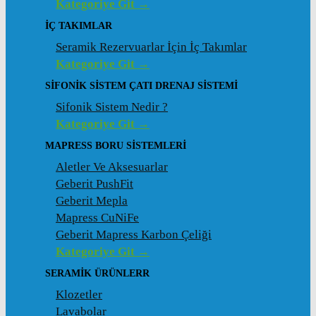
Kategoriye Git →
İÇ TAKIMLAR
Seramik Rezervuarlar İçin İç Takımlar
Kategoriye Git →
SIFONIK SISTEM ÇATI DRENAJ SISTEMI
Sifonik Sistem Nedir ?
Kategoriye Git →
MAPRESS BORU SISTEMLERI
Aletler Ve Aksesuarlar
Geberit PushFit
Geberit Mepla
Mapress CuNiFe
Geberit Mapress Karbon Çeliği
Kategoriye Git →
SERAMIK ÜRÜNLERR
Klozetler
Lavabolar