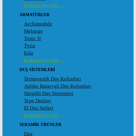
Kategoriye Git →
ARMATÜRLER
Archimodule
Melange
Tonic II
Tyria
Esla
Kategoriye Git →
DUŞ SISTEMLERI
Termostatik Duş Kolonları
Aplike Bataryalı Duş Kolonları
Sürgülü Duş Sistemleri
Tepe Duşları
El Duş Setleri
Kategoriye Git →
SERAMIK ÜRÜNLER
Dea