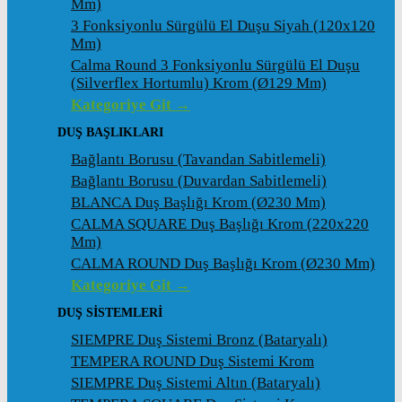
Mm)
3 Fonksiyonlu Sürgülü El Duşu Siyah (120x120
Mm)
Calma Round 3 Fonksiyonlu Sürgülü El Duşu
(Silverflex Hortumlu) Krom (ø129 Mm)
Kategoriye Git →
DUŞ BAŞLIKLARI
Bağlantı Borusu (Tavandan Sabitlemeli)
Bağlantı Borusu (Duvardan Sabitlemeli)
BLANCA Duş Başlığı Krom (ø230 Mm)
CALMA SQUARE Duş Başlığı Krom (220x220
Mm)
CALMA ROUND Duş Başlığı Krom (ø230 Mm)
Kategoriye Git →
DUŞ SİSTEMLERİ
SIEMPRE Duş Sistemi Bronz (Bataryalı)
TEMPERA ROUND Duş Sistemi Krom
SIEMPRE Duş Sistemi Altın (Bataryalı)