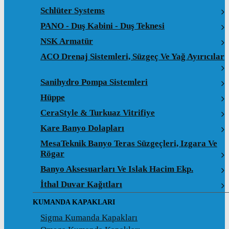
Schlüter Systems
PANO - Duş Kabini - Duş Teknesi
NSK Armatür
ACO Drenaj Sistemleri, Süzgeç Ve Yağ Ayırıcılar
Sanihydro Pompa Sistemleri
Hüppe
CeraStyle & Turkuaz Vitrifiye
Kare Banyo Dolapları
MesaTeknik Banyo Teras Süzgeçleri, Izgara Ve
Rögar
Banyo Aksesuarları Ve Islak Hacim Ekp.
İthal Duvar Kağıtları
KUMANDA KAPAKLARI
Sigma Kumanda Kapakları