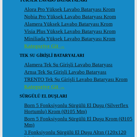
YÜKSEK LAVABO BATARYALARI
Alora Pro Yüksek Lavabo Bataryası Krom
Nobia Pro Yüksek Lavabo Bataryası Krom
Alamera Yüksek Lavabo Bataryası Krom
Visia Plus Yüksek Lavabo Bataryası Krom
Miniliada Yüksek Lavabo Bataryası Krom
Kategoriye Git →
TEK SU GİRİŞLİ BATARYALARI
Alamera Tek Su Girişli Lavabo Bataryası
Arnıa Tek Su Girişli Lavabo Bataryası
TRENTO Tek Su Girişli Lavabo Bataryası Krom
Kategoriye Git →
SÜRGÜLÜ EL DUŞLARI
Born 5 Fonksiyonlu Sürgülü El Duşu (Silverflex
Hortumlu) Krom (ø105 Mm)
Born 5 Fonksiyonlu Sürgülü El Duşu Krom (ø105
Mm)
3 Fonksiyonlu Sürgülü El Duşu Altın (120x120