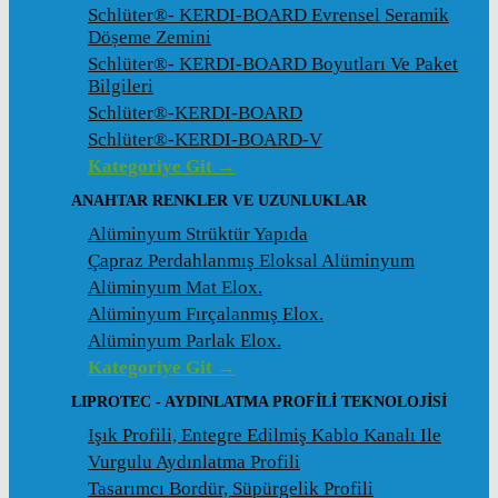
Schlüter®- KERDI-BOARD Evrensel Seramik
Döșeme Zemini
Schlüter®- KERDI-BOARD Boyutları Ve Paket
Bilgileri
Schlüter®-KERDI-BOARD
Schlüter®-KERDI-BOARD-V
Kategoriye Git →
ANAHTAR RENKLER VE UZUNLUKLAR
Alüminyum Strüktür Yapıda
Çapraz Perdahlanmış Eloksal Alüminyum
Alüminyum Mat Elox.
Alüminyum Fırçalanmış Elox.
Alüminyum Parlak Elox.
Kategoriye Git →
LIPROTEC - AYDINLATMA PROFILI TEKNOLOJISI
Işık Profili, Entegre Edilmiş Kablo Kanalı Ile
Vurgulu Aydınlatma Profili
Tasarımcı Bordür, Süpürgelik Profili