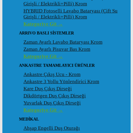
Girişli / Elektrikli+Pilli) Krom
HYBRID Fotoselli Lavabo Bataryası (Çift Su
Girişli / Elektrikli+Pilli) Krom
Kategoriye Git →
ARRIVO BASLI SİSTEMLER
Zaman Ayarlı Lavabo Bataryası Krom
Zaman Ayarlı Pisuvar Bas Krom
Kategoriye Git →
ANKASTRE TAMAMLAYICI ÜRÜNLER
Ankastre Çıkış Ucu - Krom
Ankastre 3 Yollu Yönlendirici Krom
Kare Duş Çıkış Dirseği
Dikdörtgen Duş Çıkış Dirseği
Yuvarlak Duş Çıkış Dirseği
Kategoriye Git →
MEDİKAL
Ahşap Engelli Duş Oturağı