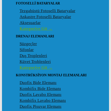
FOTOSELLI BATARYALAR
Tezgahüstü Fotoselli Bataryalar
Ankastre Fotoselli Bataryalar
Aksesuarlar
Kategoriye Git →
DRENAJ ELEMANLARI
Süzgeçler
Sifonlar
Duş Troplenleri
Küvet Troblenleri
Kategoriye Git →
KONSTRÜKSIYON MONTAJ ELEMANLARI
Duofix Bide Elemanı
Kombifix Bide Elemanı
Duofix Lavabo Elemanı
Kombifix Lavabo Elemanı
Duofix Pisuvar Elemanı