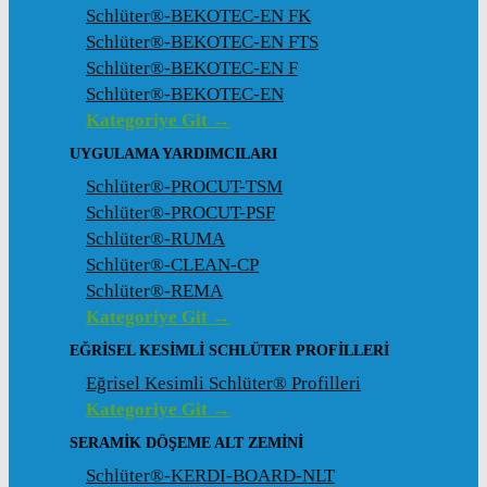
Schlüter®-BEKOTEC-EN FK
Schlüter®-BEKOTEC-EN FTS
Schlüter®-BEKOTEC-EN F
Schlüter®-BEKOTEC-EN
Kategoriye Git →
UYGULAMA YARDIMCILARI
Schlüter®-PROCUT-TSM
Schlüter®-PROCUT-PSF
Schlüter®-RUMA
Schlüter®-CLEAN-CP
Schlüter®-REMA
Kategoriye Git →
EĞRISEL KESIMLI SCHLÜTER PROFILLERI
Eğrisel Kesimli Schlüter® Profilleri
Kategoriye Git →
SERAMIK DÖŞEME ALT ZEMINI
Schlüter®-KERDI-BOARD-NLT