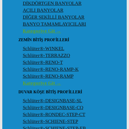
DİKDÖRTGEN BANYOLAR
AÇILI BANYOLAR
DİĞER ŞEKİLLİ BANYOLAR
BANYO TAMAMLAYICILARI
Kategoriye Git →
ZEMIN BITIŞ PROFILLERI
Schlüter®-WINKEL
Schlüter®-TERRAZZO
Schlüter®-RENO-T
Schlüter®-RENO-RAMP-K
Schlüter®-RENO-RAMP
Kategoriye Git →
DUVAR KÖŞE BITIŞ PROFILLERI
Schlüter®-DESIGNBASE-SL
Schlüter®-DESIGNBASE-CQ
Schlüter®-RONDEC-STEP-CT
Schlüter®-SCHIENE-STEP
Schlüter®-SCHIENE-STEP-EB