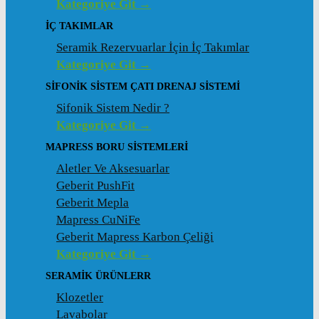
Kategoriye Git →
İÇ TAKIMLAR
Seramik Rezervuarlar İçin İç Takımlar
Kategoriye Git →
SIFONIK SISTEM ÇATI DRENAJ SISTEMI
Sifonik Sistem Nedir ?
Kategoriye Git →
MAPRESS BORU SISTEMLERI
Aletler Ve Aksesuarlar
Geberit PushFit
Geberit Mepla
Mapress CuNiFe
Geberit Mapress Karbon Çeliği
Kategoriye Git →
SERAMIK ÜRÜNLERR
Klozetler
Lavabolar