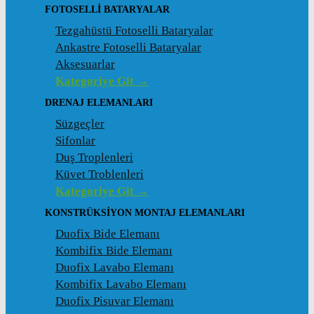
FOTOSELLI BATARYALAR
Tezgahüstü Fotoselli Bataryalar
Ankastre Fotoselli Bataryalar
Aksesuarlar
Kategoriye Git →
DRENAJ ELEMANLARI
Süzgeçler
Sifonlar
Duş Troplenleri
Küvet Troblenleri
Kategoriye Git →
KONSTRÜKSIYON MONTAJ ELEMANLARI
Duofix Bide Elemanı
Kombifix Bide Elemanı
Duofix Lavabo Elemanı
Kombifix Lavabo Elemanı
Duofix Pisuvar Elemanı