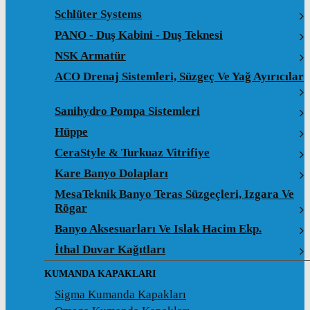
Schlüter Systems
PANO - Duş Kabini - Duş Teknesi
NSK Armatür
ACO Drenaj Sistemleri, Süzgeç Ve Yağ Ayırıcılar
Sanihydro Pompa Sistemleri
Hüppe
CeraStyle & Turkuaz Vitrifiye
Kare Banyo Dolapları
MesaTeknik Banyo Teras Süzgeçleri, Izgara Ve
Rögar
Banyo Aksesuarları Ve Islak Hacim Ekp.
İthal Duvar Kağıtları
KUMANDA KAPAKLARI
Sigma Kumanda Kapakları