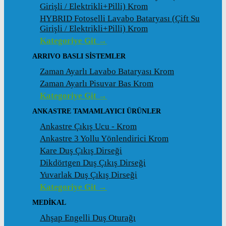
Girişli / Elektrikli+Pilli) Krom
HYBRID Fotoselli Lavabo Bataryası (Çift Su
Girişli / Elektrikli+Pilli) Krom
Kategoriye Git →
ARRIVO BASLI SİSTEMLER
Zaman Ayarlı Lavabo Bataryası Krom
Zaman Ayarlı Pisuvar Bas Krom
Kategoriye Git →
ANKASTRE TAMAMLAYICI ÜRÜNLER
Ankastre Çıkış Ucu - Krom
Ankastre 3 Yollu Yönlendirici Krom
Kare Duş Çıkış Dirseği
Dikdörtgen Duş Çıkış Dirseği
Yuvarlak Duş Çıkış Dirseği
Kategoriye Git →
MEDİKAL
Ahşap Engelli Duş Oturağı