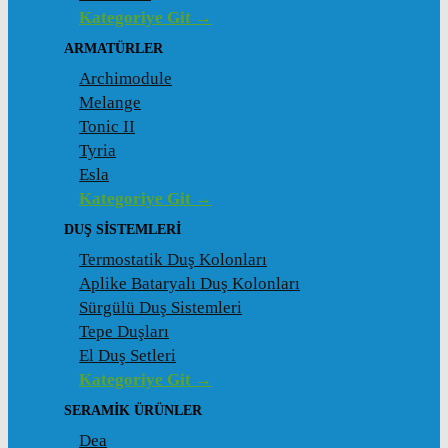
Kategoriye Git →
ARMATÜRLER
Archimodule
Melange
Tonic II
Tyria
Esla
Kategoriye Git →
DUŞ SISTEMLERI
Termostatik Duş Kolonları
Aplike Bataryalı Duş Kolonları
Sürgülü Duş Sistemleri
Tepe Duşları
El Duş Setleri
Kategoriye Git →
SERAMIK ÜRÜNLER
Dea