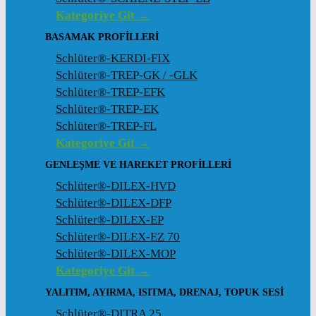
Kategoriye Git →
BASAMAK PROFILLERI
Schlüter®-KERDI-FIX
Schlüter®-TREP-GK / -GLK
Schlüter®-TREP-EFK
Schlüter®-TREP-EK
Schlüter®-TREP-FL
Kategoriye Git →
GENLEŞME VE HAREKET PROFILLERI
Schlüter®-DILEX-HVD
Schlüter®-DILEX-DFP
Schlüter®-DILEX-EP
Schlüter®-DILEX-EZ 70
Schlüter®-DILEX-MOP
Kategoriye Git →
YALITIM, AYIRMA, ISITMA, DRENAJ, TOPUK SESI
Schlüter®-DITRA 25