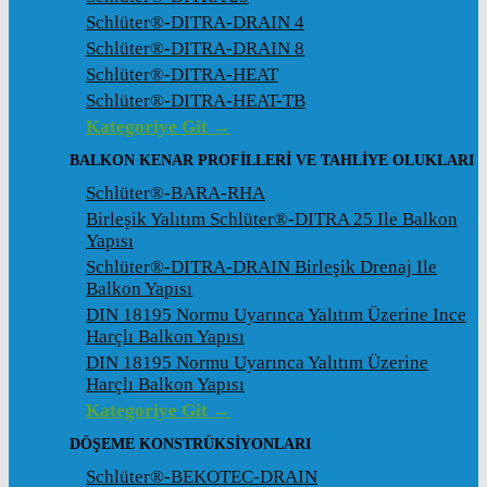
Schlüter®-DITRA-DRAIN 4
Schlüter®-DITRA-DRAIN 8
Schlüter®-DITRA-HEAT
Schlüter®-DITRA-HEAT-TB
Kategoriye Git →
BALKON KENAR PROFILLERI VE TAHLIYE OLUKLARI
Schlüter®-BARA-RHA
Birleşik Yalıtım Schlüter®-DITRA 25 Ile Balkon
Yapısı
Schlüter®-DITRA-DRAIN Birleşik Drenaj Ile
Balkon Yapısı
DIN 18195 Normu Uyarınca Yalıtım Üzerine Ince
Harçlı Balkon Yapısı
DIN 18195 Normu Uyarınca Yalıtım Üzerine
Harçlı Balkon Yapısı
Kategoriye Git →
DÖŞEME KONSTRÜKSIYONLARI
Schlüter®-BEKOTEC-DRAIN