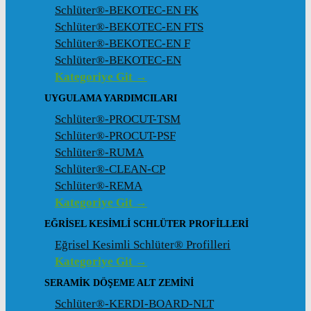
Schlüter®-BEKOTEC-EN FK
Schlüter®-BEKOTEC-EN FTS
Schlüter®-BEKOTEC-EN F
Schlüter®-BEKOTEC-EN
Kategoriye Git →
UYGULAMA YARDIMCILARI
Schlüter®-PROCUT-TSM
Schlüter®-PROCUT-PSF
Schlüter®-RUMA
Schlüter®-CLEAN-CP
Schlüter®-REMA
Kategoriye Git →
EĞRISEL KESIMLI SCHLÜTER PROFILLERI
Eğrisel Kesimli Schlüter® Profilleri
Kategoriye Git →
SERAMIK DÖŞEME ALT ZEMINI
Schlüter®-KERDI-BOARD-NLT