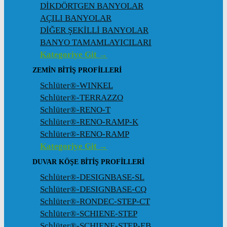
DİKDÖRTGEN BANYOLAR
AÇILI BANYOLAR
DİĞER ŞEKİLLİ BANYOLAR
BANYO TAMAMLAYICILARI
Kategoriye Git →
ZEMIN BITIŞ PROFILLERI
Schlüter®-WINKEL
Schlüter®-TERRAZZO
Schlüter®-RENO-T
Schlüter®-RENO-RAMP-K
Schlüter®-RENO-RAMP
Kategoriye Git →
DUVAR KÖŞE BITIŞ PROFILLERI
Schlüter®-DESIGNBASE-SL
Schlüter®-DESIGNBASE-CQ
Schlüter®-RONDEC-STEP-CT
Schlüter®-SCHIENE-STEP
Schlüter®-SCHIENE-STEP-EB