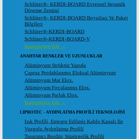
Schlüter®- KERDI-BOARD Evrensel Seramik
Döșeme Zemini
Schlüter®- KERDI-BOARD Boyutları Ve Paket
Bilgileri
Schlüter®-KERDI-BOARD
Schlüter®-KERDI-BOARD-V
Kategoriye Git →
ANAHTAR RENKLER VE UZUNLUKLAR
Alüminyum Strüktür Yapıda
Çapraz Perdahlanmış Eloksal Alüminyum
Alüminyum Mat Elox.
Alüminyum Fırçalanmış Elox.
Alüminyum Parlak Elox.
Kategoriye Git →
LIPROTEC - AYDINLATMA PROFILI TEKNOLOJISI
Işık Profili, Entegre Edilmiş Kablo Kanalı Ile
Vurgulu Aydınlatma Profili
Tasarımcı Bordür, Süpürgelik Profili