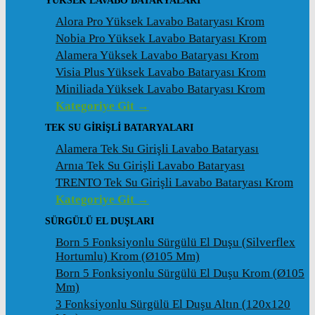
YÜKSEK LAVABO BATARYALARI
Alora Pro Yüksek Lavabo Bataryası Krom
Nobia Pro Yüksek Lavabo Bataryası Krom
Alamera Yüksek Lavabo Bataryası Krom
Visia Plus Yüksek Lavabo Bataryası Krom
Miniliada Yüksek Lavabo Bataryası Krom
Kategoriye Git →
TEK SU GİRİŞLİ BATARYALARI
Alamera Tek Su Girişli Lavabo Bataryası
Arnıa Tek Su Girişli Lavabo Bataryası
TRENTO Tek Su Girişli Lavabo Bataryası Krom
Kategoriye Git →
SÜRGÜLÜ EL DUŞLARI
Born 5 Fonksiyonlu Sürgülü El Duşu (Silverflex
Hortumlu) Krom (ø105 Mm)
Born 5 Fonksiyonlu Sürgülü El Duşu Krom (ø105
Mm)
3 Fonksiyonlu Sürgülü El Duşu Altın (120x120